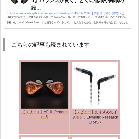
4】バランスが良く、とくに低域や高域の
設...
https://www.ear-phone-review.com/entry/2019/07/10/【高級イヤホン試聴レビュー_iBasso_IT04】バランスが良
日本ではDAPばかり評価されている感じのiBassoだが、実は密かに海外レビューで評価が高いのがこのIT04。
各種レビューで「Great Sound!」と連呼されているので、「どんなもんかな」と興味を持ったけど、たしかに
いろいろバランス良く、万能に音楽を楽しめる感じでフラッグシップとしてかなり成熟している印象を受け
た。 どぎついところや変に不自然な演出感がなく、透明感や清潔感が大事にされていて、音場は広く、奥行き
もあってリアリティがよく追究されている。日本ではほとんど無名に近く、埋もれた感じの機種になってしま
こちらの記事も読まれています
っている...
【リリース】AFUL Perform
【レビュー】おすすめのイ
er 5
ヤホン：Etymotic Research
ER4SR