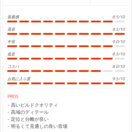
装着感
8.5/10
高音
9.5/10
中音
9.0/10
低音
8.5/10
コスパ
8.0/10
お気に入り度
9.5/10
PROS
高いビルドクオリティ
高域のディテール
定位と分離が良い
明るくて見通しの良い音場