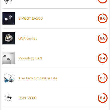
SIMGOT EA500
9.6
QOA Gimlet
8.8
Moondrop LAN
9.4
Kiwi Ears Orchestra Lite
8.7
BGVP ZERO
8.4