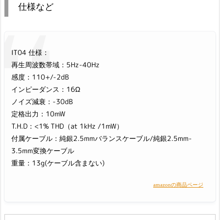
仕様など
IT04 仕様：
再生周波数帯域：5Hz-40Hz
感度：110+/-2dB
インピーダンス：16Ω
ノイズ減衰：-30dB
定格出力：10mW
T.H.D：<1% THD（at 1kHz /1mW）
付属ケーブル：純銀2.5mmバランスケーブル/純銀2.5mm-
3.5mm変換ケーブル
重量：13g(ケーブル含まない)
amazonの商品ページ