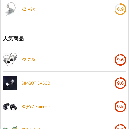
KZ ASX
6.9
人気商品
KZ ZVX
9.6
SIMGOT EA500
9.6
BQEYZ Summer
9.5