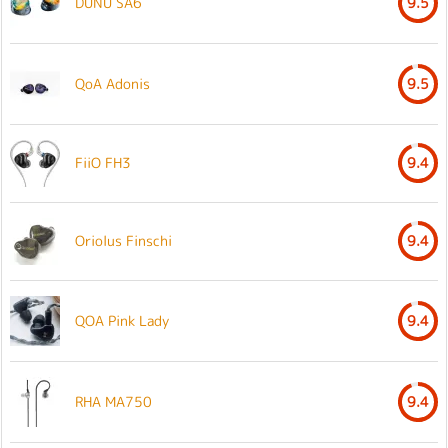
DUNU SA6
9.5
QoA Adonis
9.5
FiiO FH3
9.4
Oriolus Finschi
9.4
QOA Pink Lady
9.4
RHA MA750
9.4