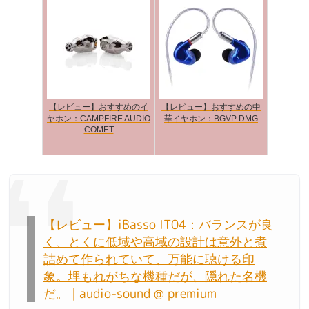
【レビュー】おすすめのイ
【レビュー】おすすめの中
ヤホン：CAMPFIRE AUDIO
華イヤホン：BGVP DMG
COMET
【レビュー】iBasso IT04：バランスが良
く、とくに低域や高域の設計は意外と煮
詰めて作られていて、万能に聴ける印
象。埋もれがちな機種だが、隠れた名機
だ。 | audio-sound @ premium