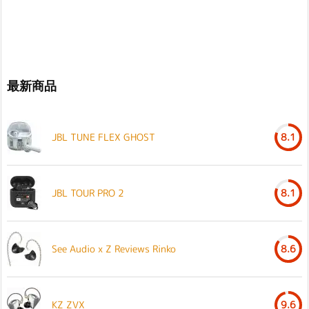
最新商品
JBL TUNE FLEX GHOST
8.1
JBL TOUR PRO 2
8.1
See Audio x Z Reviews Rinko
8.6
KZ ZVX
9.6