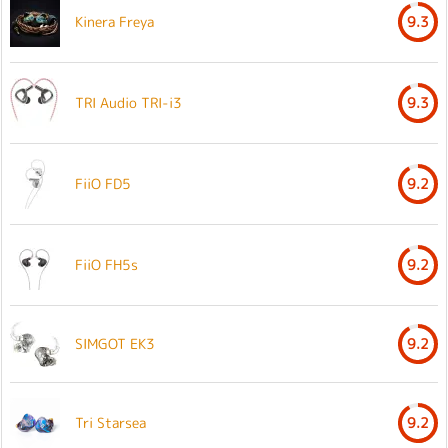
Kinera Freya
9.3
TRI Audio TRI-i3
9.3
FiiO FD5
9.2
FiiO FH5s
9.2
SIMGOT EK3
9.2
Tri Starsea
9.2