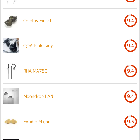
Oriolus Finschi
9.4
QOA Pink Lady
9.4
RHA MA750
9.4
Moondrop LAN
9.4
FAudio Major
9.3