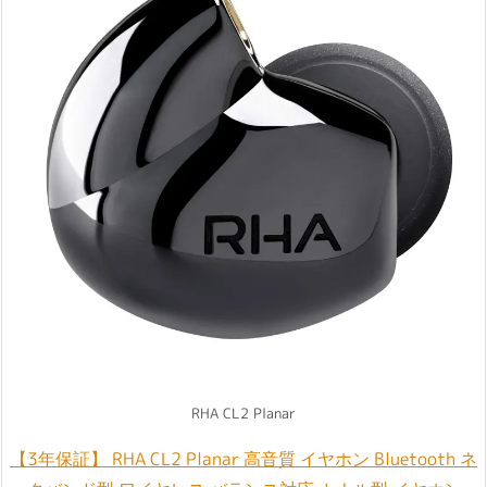
RHA CL2 Planar
【3年保証】 RHA CL2 Planar 高音質 イヤホン Bluetooth ネ