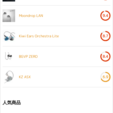
Moondrop LAN
9.4
Kiwi Ears Orchestra Lite
8.7
BGVP ZERO
8.4
KZ ASX
6.9
人気商品