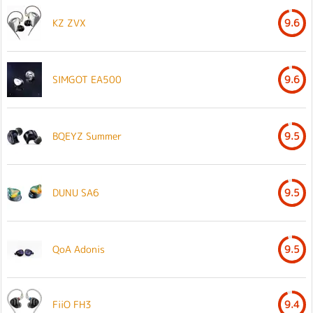
KZ ZVX
9.6
SIMGOT EA500
9.6
BQEYZ Summer
9.5
DUNU SA6
9.5
QoA Adonis
9.5
FiiO FH3
9.4