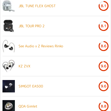
JBL TUNE FLEX GHOST
8.1
JBL TOUR PRO 2
8.1
See Audio x Z Reviews Rinko
8.6
KZ ZVX
9.6
SIMGOT EA500
9.6
QOA Gimlet
8.8