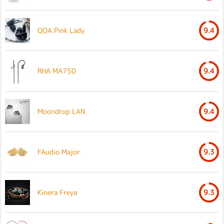
QOA Pink Lady
9.4
RHA MA750
9.4
Moondrop LAN
9.4
FAudio Major
9.3
Kinera Freya
9.3