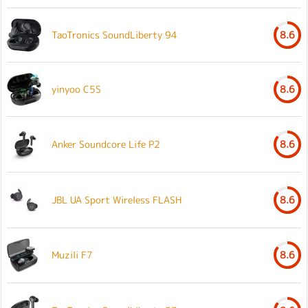
TaoTronics SoundLiberty 94
8.6
yinyoo C5S
8.6
Anker Soundcore Life P2
8.6
JBL UA Sport Wireless FLASH
8.6
Muzili F7
8.6