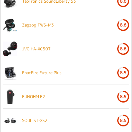
TaoTronics SoundLiberty 53
8.6
Zagzog TWS-M3
8.6
JVC HA-XC50T
8.6
EnacFire Future Plus
8.5
FUNOHM F2
8.5
SOUL ST-XS2
8.5