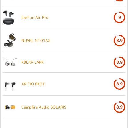
EarFun Air Pro
9
NUARL NT01AX
8.9
KBEAR LARK
8.9
AR:TIO RK01
8.9
Campfire Audio SOLARIS
8.9