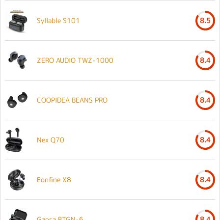
Syllable S101
8.5
ZERO AUDIO TWZ-1000
8.4
COOPIDEA BEANS PRO
8.4
Nex Q70
8.4
Eonfine X8
8.4
Gaosa BTGN-6
8.4