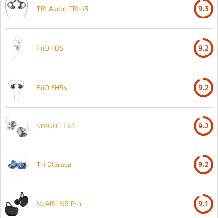
TRI Audio TRI-i3
9.3
FiiO FD5
9.2
FiiO FH5s
9.2
SIMGOT EK3
9.2
Tri Starsea
9.2
NUARL N6 Pro
9.1