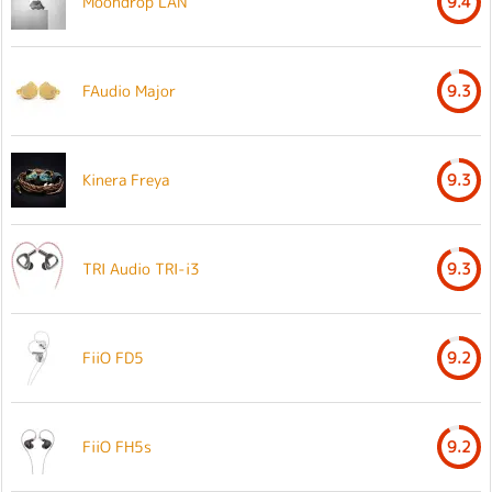
Moondrop LAN
9.4
FAudio Major
9.3
Kinera Freya
9.3
TRI Audio TRI-i3
9.3
FiiO FD5
9.2
FiiO FH5s
9.2