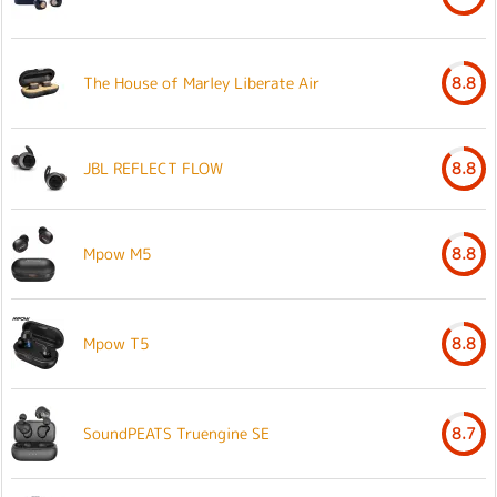
The House of Marley Liberate Air
8.8
JBL REFLECT FLOW
8.8
Mpow M5
8.8
Mpow T5
8.8
SoundPEATS Truengine SE
8.7