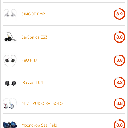
SIMGOT EM2
8.9
EarSonics ES3
8.8
FiiO FH7
8.8
iBasso IT04
8.8
MEZE AUDIO RAI SOLO
8.8
Moondrop Starfield
8.8