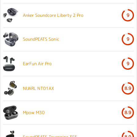
Anker Soundcore Liberty 2 Pro
9
SoundPEATS Sonic
9
EarFun Air Pro
9
NUARL NT01AX
8.9
Mpow M30
8.9
SoundPEATS Truengine 3SE
8.9