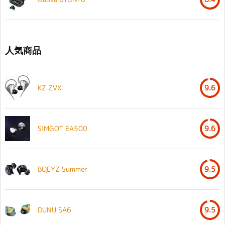
人気商品
KZ ZVX
9.6
SIMGOT EA500
9.6
BQEYZ Summer
9.5
DUNU SA6
9.5