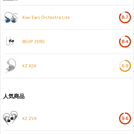
Kiwi Ears Orchestra Lite
8.7
BGVP ZERO
8.4
KZ ASX
6.9
人気商品
KZ ZVX
9.6