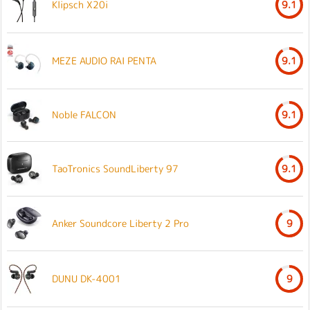
Klipsch X20i
9.1
MEZE AUDIO RAI PENTA
9.1
Noble FALCON
9.1
TaoTronics SoundLiberty 97
9.1
Anker Soundcore Liberty 2 Pro
9
DUNU DK-4001
9