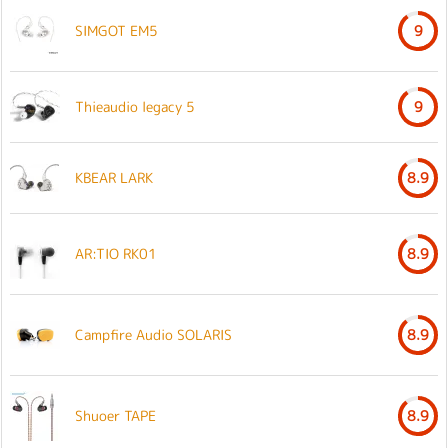
SIMGOT EM5
9
Thieaudio legacy 5
9
KBEAR LARK
8.9
AR:TIO RK01
8.9
Campfire Audio SOLARIS
8.9
Shuoer TAPE
8.9