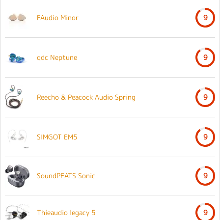
FAudio Minor
9
qdc Neptune
9
Reecho & Peacock Audio Spring
9
SIMGOT EM5
9
SoundPEATS Sonic
9
Thieaudio legacy 5
9