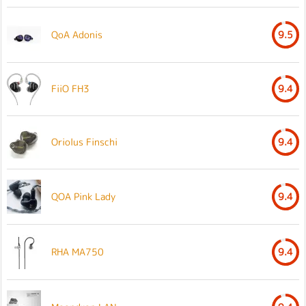
QoA Adonis
9.5
FiiO FH3
9.4
Oriolus Finschi
9.4
QOA Pink Lady
9.4
RHA MA750
9.4