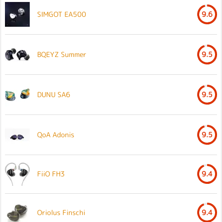
SIMGOT EA500
9.6
BQEYZ Summer
9.5
DUNU SA6
9.5
QoA Adonis
9.5
FiiO FH3
9.4
Oriolus Finschi
9.4