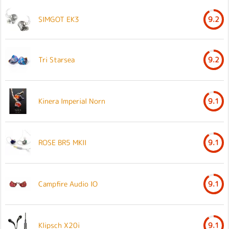
SIMGOT EK3
9.2
Tri Starsea
9.2
Kinera Imperial Norn
9.1
ROSE BR5 MKII
9.1
Campfire Audio IO
9.1
Klipsch X20i
9.1