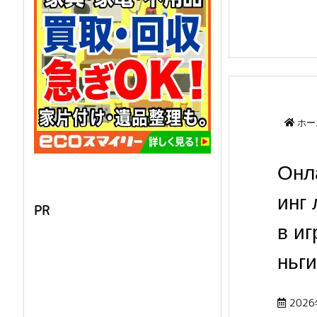
ホー
Онл
инг 
PR
в и
ньги
202