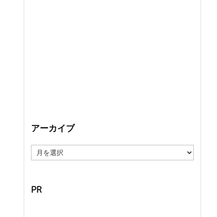
アーカイブ
ア
ー
カ
イ
ブ
PR