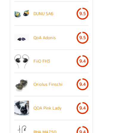
DUNU SA6
9.5
QoA Adonis
9.5
FiiO FH3
9.4
Oriolus Finschi
9.4
QOA Pink Lady
9.4
RHA MA750
9.4