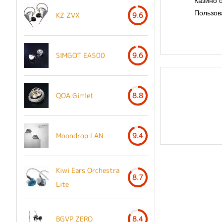
Казино 
Пользова
KZ ZVX
9.6
SIMGOT EA500
9.6
QOA Gimlet
8.8
Moondrop LAN
9.4
Kiwi Ears Orchestra
8.7
Lite
BGVP ZERO
8.4