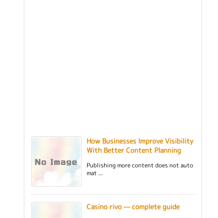
How Businesses Improve Visibility
With Better Content Planning
Publishing more content does not auto
mat ...
Casino rivo — complete guide