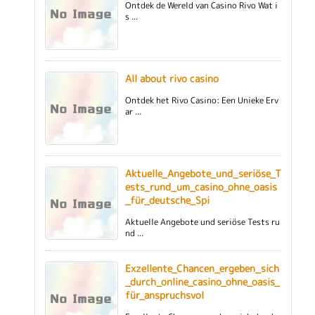
Ontdek de Wereld van Casino Rivo Wat i
s ...
All about rivo casino
Ontdek het Rivo Casino: Een Unieke Erv
ar ...
Aktuelle_Angebote_und_seriöse_T
ests_rund_um_casino_ohne_oasis
_für_deutsche_Spi
Aktuelle Angebote und seriöse Tests ru
nd ...
Exzellente_Chancen_ergeben_sich
_durch_online_casino_ohne_oasis_
für_anspruchsvol