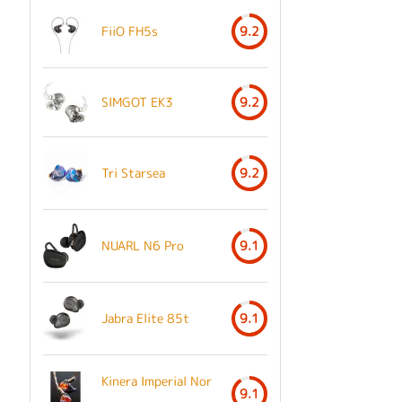
FiiO FH5s
9.2
SIMGOT EK3
9.2
Tri Starsea
9.2
NUARL N6 Pro
9.1
Jabra Elite 85t
9.1
Kinera Imperial Nor
9.1