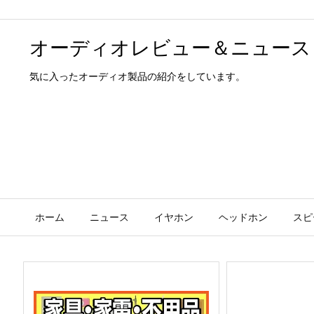
オーディオレビュー＆ニュース
気に入ったオーディオ製品の紹介をしています。
ホーム
ニュース
イヤホン
ヘッドホン
スピ