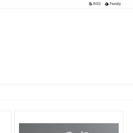
RSS
Feedly