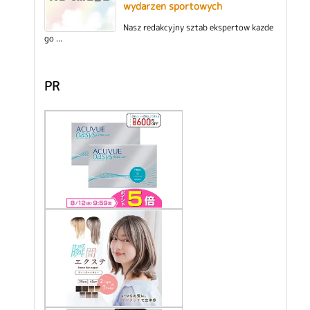
wydarzen sportowych
Nasz redakcyjny sztab ekspertow kazde
go ...
PR