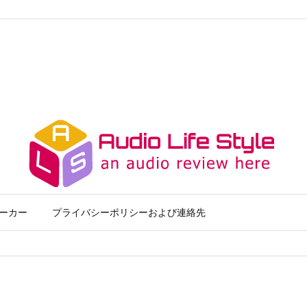
ーカー
プライバシーポリシーおよび連絡先