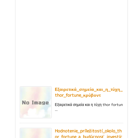
Εξαιρετικά_σημεία_και_η_τύχη_
thor_fortune_κρύβοντ
Εξαιρετικά σημεία και η τύχη thor fortun
...
Hodnotenie_príležitostí_okolo_th
or_fortune_a_budúcnosť_investíc