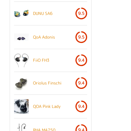
DUNU SA6
9.5
QoA Adonis
9.5
FiiO FH3
9.4
Oriolus Finschi
9.4
QOA Pink Lady
9.4
RHA MA750
9.4