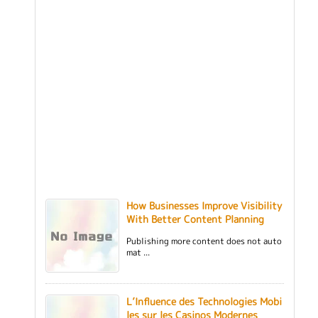
How Businesses Improve Visibility
With Better Content Planning
Publishing more content does not auto
mat ...
L’Influence des Technologies Mobi
les sur les Casinos Modernes