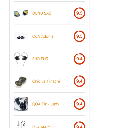
DUNU SA6
9.5
QoA Adonis
9.5
FiiO FH3
9.4
Oriolus Finschi
9.4
QOA Pink Lady
9.4
RHA MA750
9.4