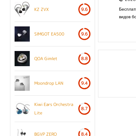
Бесплат
KZ ZVX
9.6
видов б
SIMGOT EA500
9.6
QOA Gimlet
8.8
Moondrop LAN
9.4
Kiwi Ears Orchestra
8.7
Lite
BGVP ZERO
8.4