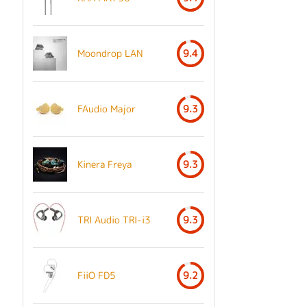
Moondrop LAN
9.4
FAudio Major
9.3
Kinera Freya
9.3
TRI Audio TRI-i3
9.3
FiiO FD5
9.2