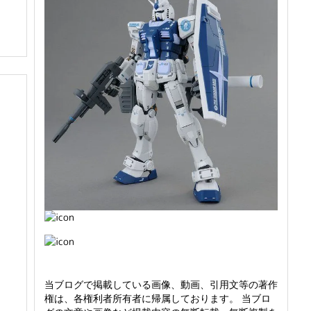
当ブログで掲載している画像、動画、引用文等の著作
権は、各権利者所有者に帰属しております。 当ブロ