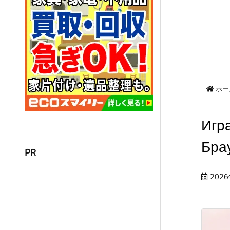
ホー
Игр
Бра
PR
202