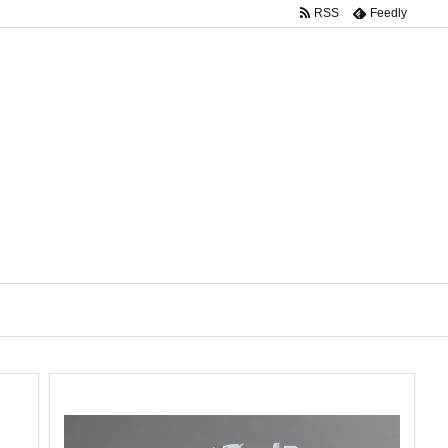
RSS
Feedly