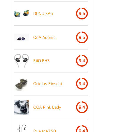
DUNU SA6
9.5
QoA Adonis
9.5
FiiO FH3
9.4
Oriolus Finschi
9.4
QOA Pink Lady
9.4
RHA MA750
9.4