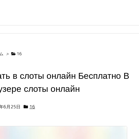
ム
>
16
ать в слоты онлайн Бесплатно В
узере слоты онлайн
6年6月25日
16