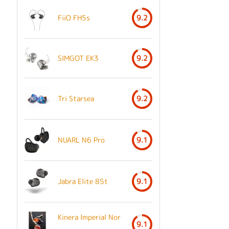
FiiO FH5s
9.2
SIMGOT EK3
9.2
Tri Starsea
9.2
NUARL N6 Pro
9.1
Jabra Elite 85t
9.1
Kinera Imperial Nor
9.1