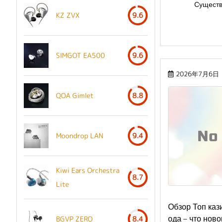
Существу
KZ ZVX
9.6
SIMGOT EA500
9.6
2026年7月6日
QOA Gimlet
8.8
Moondrop LAN
9.4
Kiwi Ears Orchestra
8.7
Lite
Обзор Топ каз
ода – что ново
BGVP ZERO
8.4