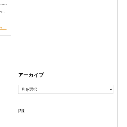
уть
 ...
アーカイブ
ア
ー
カ
イ
ブ
PR