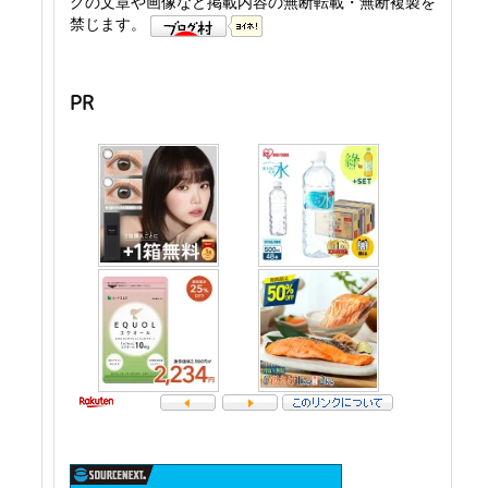
グの文章や画像など掲載内容の無断転載・無断複製を
禁じます。
PR