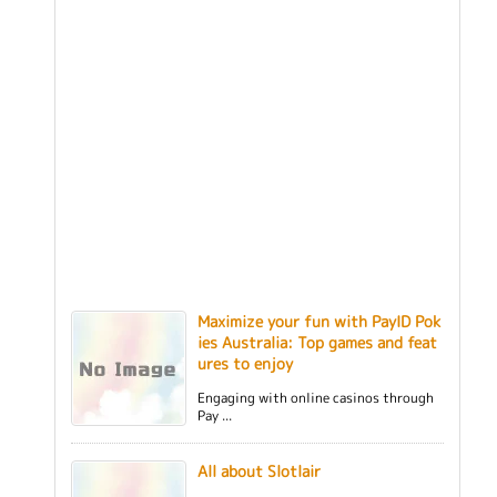
Maximize your fun with PayID Pok
ies Australia: Top games and feat
ures to enjoy
Engaging with online casinos through
Pay ...
All about Slotlair