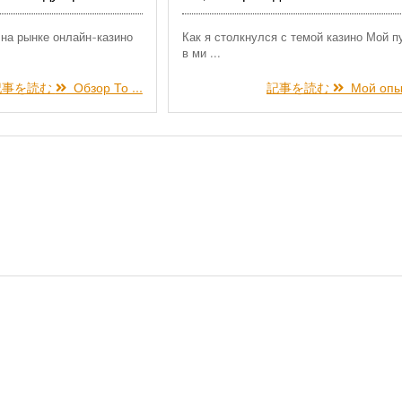
на рынке онлайн-казино
Как я столкнулся с темой казино Мой п
в ми ...
記事を読む
Обзор То ...
記事を読む
Мой опыт