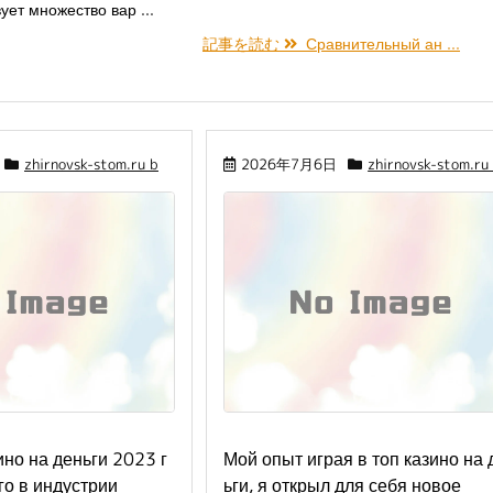
ет множество вар ...
記事を読む
Сравнительный ан ...
zhirnovsk-stom.ru b
2026年7月6日
zhirnovsk-stom.ru
ино на деньги 2023 г
Мой опыт играя в топ казино на 
го в индустрии
ьги, я открыл для себя новое