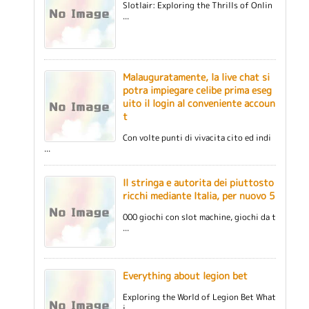
Slotlair: Exploring the Thrills of Onlin
...
Malauguratamente, la live chat si
potra impiegare celibe prima eseg
uito il login al conveniente accoun
t
Con volte punti di vivacita cito ed indi
...
Il stringa e autorita dei piuttosto
ricchi mediante Italia, per nuovo 5
000 giochi con slot machine, giochi da t
...
Everything about legion bet
Exploring the World of Legion Bet What
i ...