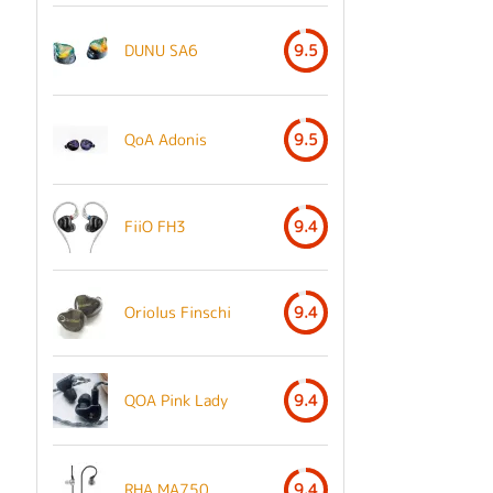
DUNU SA6
9.5
QoA Adonis
9.5
FiiO FH3
9.4
Oriolus Finschi
9.4
QOA Pink Lady
9.4
RHA MA750
9.4