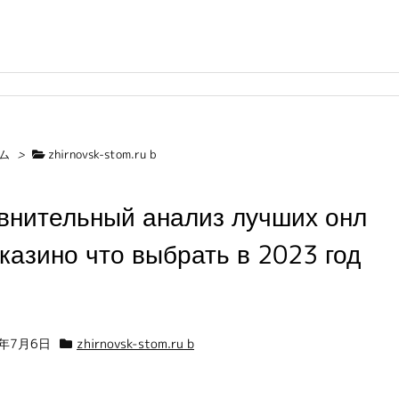
ム
>
zhirnovsk-stom.ru b
внительный анализ лучших онл
казино что выбрать в 2023 год
6年7月6日
zhirnovsk-stom.ru b