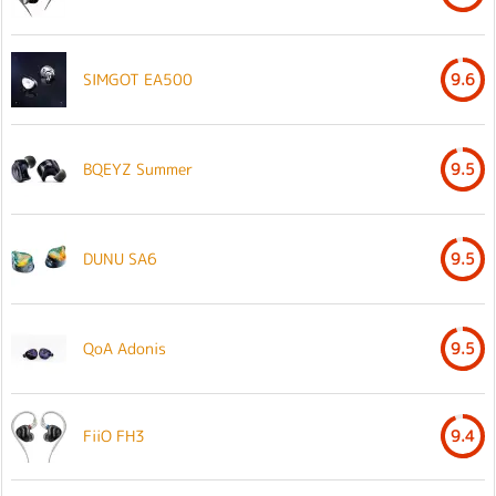
SIMGOT EA500
9.6
BQEYZ Summer
9.5
DUNU SA6
9.5
QoA Adonis
9.5
FiiO FH3
9.4