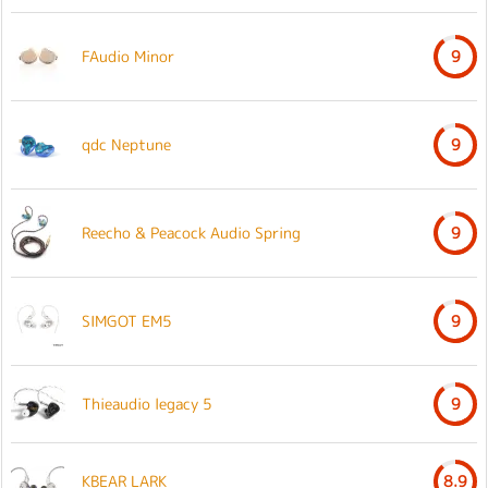
FAudio Minor
9
qdc Neptune
9
Reecho & Peacock Audio Spring
9
SIMGOT EM5
9
Thieaudio legacy 5
9
KBEAR LARK
8.9