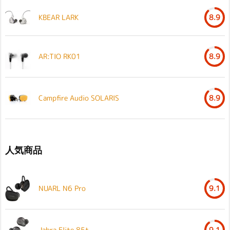
KBEAR LARK
8.9
AR:TIO RK01
8.9
Campfire Audio SOLARIS
8.9
人気商品
NUARL N6 Pro
9.1
Jabra Elite 85t
9.1