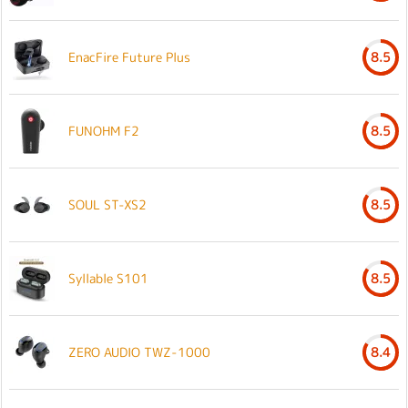
EnacFire Future Plus
8.5
FUNOHM F2
8.5
SOUL ST-XS2
8.5
Syllable S101
8.5
ZERO AUDIO TWZ-1000
8.4