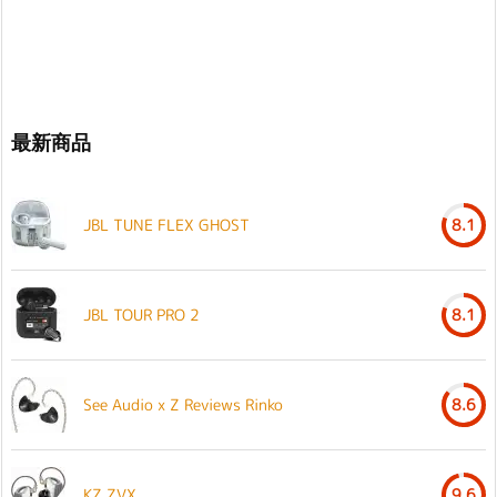
最新商品
JBL TUNE FLEX GHOST
8.1
JBL TOUR PRO 2
8.1
See Audio x Z Reviews Rinko
8.6
KZ ZVX
9.6