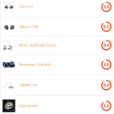
FiiO FH7
8.8
iBasso IT04
8.8
MEZE AUDIO RAI SOLO
8.8
Moondrop Starfield
8.8
TINHIFI T4
8.8
QOA Gimlet
8.8