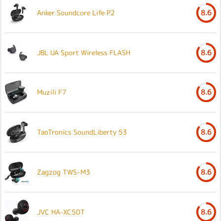
Anker Soundcore Life P2
8.6
JBL UA Sport Wireless FLASH
8.6
Muzili F7
8.6
TaoTronics SoundLiberty 53
8.6
Zagzog TWS-M3
8.6
JVC HA-XC50T
8.6