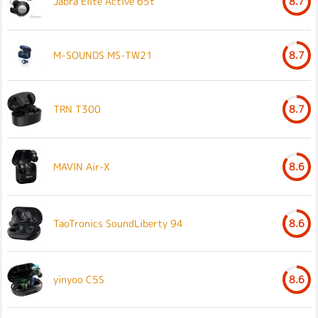
Jabra Elite Active 65t
8.7
M-SOUNDS MS-TW21
8.7
TRN T300
8.7
MAVIN Air-X
8.6
TaoTronics SoundLiberty 94
8.6
yinyoo C5S
8.6