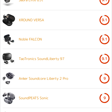
XROUND VERSA
9.1
Noble FALCON
9.1
TaoTronics SoundLiberty 97
9.1
Anker Soundcore Liberty 2 Pro
9
SoundPEATS Sonic
9