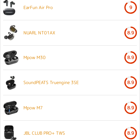
EarFun Air Pro
9
NUARL NT01AX
8.9
Mpow M30
8.9
SoundPEATS Truengine 3SE
8.9
Mpow M7
8.9
JBL CLUB PRO+ TWS
8.9