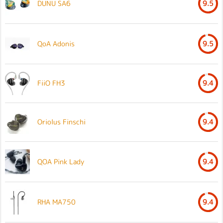
DUNU SA6
9.5
QoA Adonis
9.5
FiiO FH3
9.4
Oriolus Finschi
9.4
QOA Pink Lady
9.4
RHA MA750
9.4