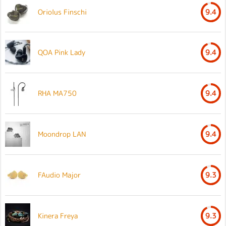
Oriolus Finschi
9.4
QOA Pink Lady
9.4
RHA MA750
9.4
Moondrop LAN
9.4
FAudio Major
9.3
Kinera Freya
9.3