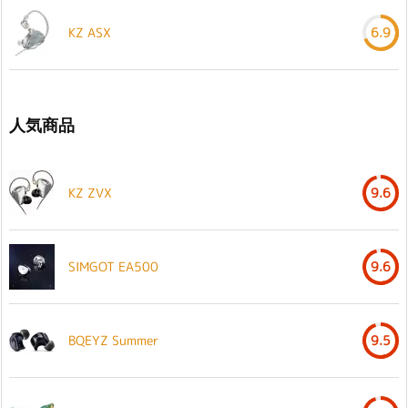
KZ ASX
6.9
人気商品
KZ ZVX
9.6
SIMGOT EA500
9.6
BQEYZ Summer
9.5