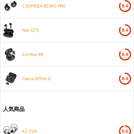
COOPIDEA BEANS PRO
8.4
Nex Q70
8.4
Eonfine X8
8.4
Gaosa BTGN-6
8.4
人気商品
KZ ZVX
9.6