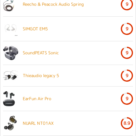
Reecho & Peacock Audio Spring
9
SIMGOT EM5
9
SoundPEATS Sonic
9
Thieaudio legacy 5
9
EarFun Air Pro
9
NUARL NT01AX
8.9