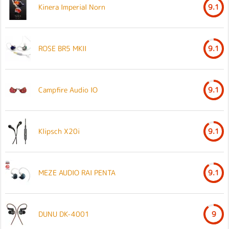
Kinera Imperial Norn
9.1
ROSE BR5 MKII
9.1
Campfire Audio IO
9.1
Klipsch X20i
9.1
MEZE AUDIO RAI PENTA
9.1
DUNU DK-4001
9