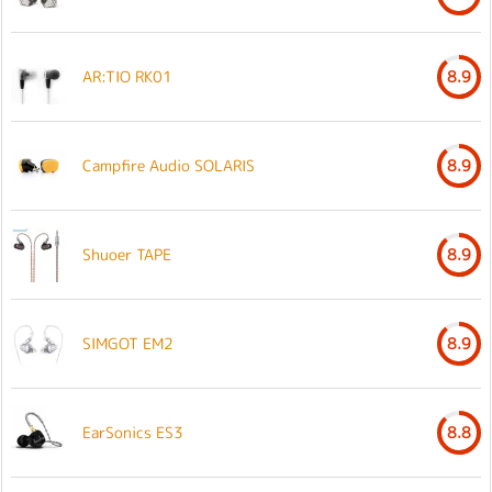
AR:TIO RK01
8.9
Campfire Audio SOLARIS
8.9
Shuoer TAPE
8.9
SIMGOT EM2
8.9
EarSonics ES3
8.8