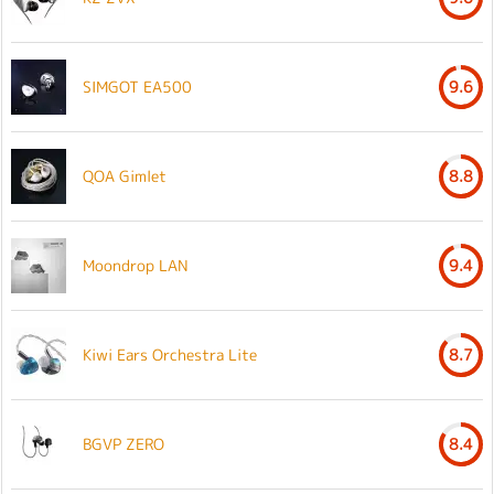
SIMGOT EA500
9.6
QOA Gimlet
8.8
Moondrop LAN
9.4
Kiwi Ears Orchestra Lite
8.7
BGVP ZERO
8.4