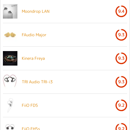
Moondrop LAN
9.4
FAudio Major
9.3
Kinera Freya
9.3
TRI Audio TRI-i3
9.3
FiiO FD5
9.2
FiiO FH5s
9.2