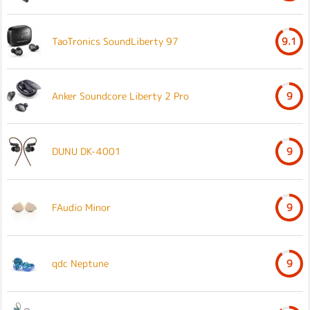
TaoTronics SoundLiberty 97
9.1
Anker Soundcore Liberty 2 Pro
9
DUNU DK-4001
9
FAudio Minor
9
qdc Neptune
9