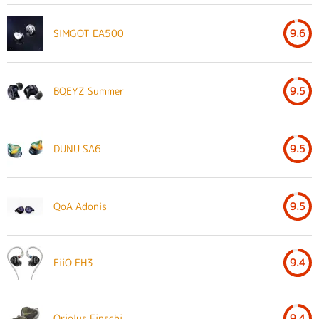
SIMGOT EA500
9.6
BQEYZ Summer
9.5
DUNU SA6
9.5
QoA Adonis
9.5
FiiO FH3
9.4
Oriolus Finschi
9.4