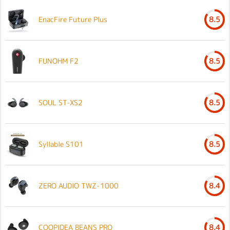
EnacFire Future Plus
8.5
FUNOHM F2
8.5
SOUL ST-XS2
8.5
Syllable S101
8.5
ZERO AUDIO TWZ-1000
8.4
COOPIDEA BEANS PRO
8.4