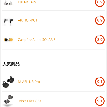
KBEAR LARK
8.9
AR:TIO RK01
8.9
Campfire Audio SOLARIS
8.9
人気商品
NUARL N6 Pro
9.1
Jabra Elite 85t
9.1