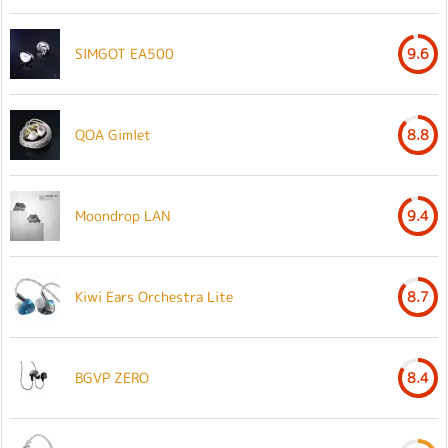
SIMGOT EA500
9.6
QOA Gimlet
8.8
Moondrop LAN
9.4
Kiwi Ears Orchestra Lite
8.7
BGVP ZERO
8.4