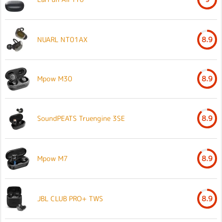
NUARL NT01AX
8.9
Mpow M30
8.9
SoundPEATS Truengine 3SE
8.9
Mpow M7
8.9
JBL CLUB PRO+ TWS
8.9