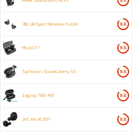
Anker Soundcore Life P2
8.6
JBL UA Sport Wireless FLASH
8.6
Muzili F7
8.6
TaoTronics SoundLiberty 53
8.6
Zagzog TWS-M3
8.6
JVC HA-XC50T
8.6