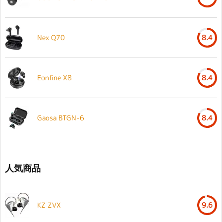
Nex Q70
8.4
Eonfine X8
8.4
Gaosa BTGN-6
8.4
人気商品
KZ ZVX
9.6