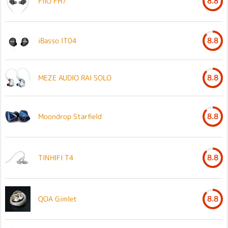
FiiO FH7
8.8
iBasso IT04
8.8
MEZE AUDIO RAI SOLO
8.8
Moondrop Starfield
8.8
TINHIFI T4
8.8
QOA Gimlet
8.8