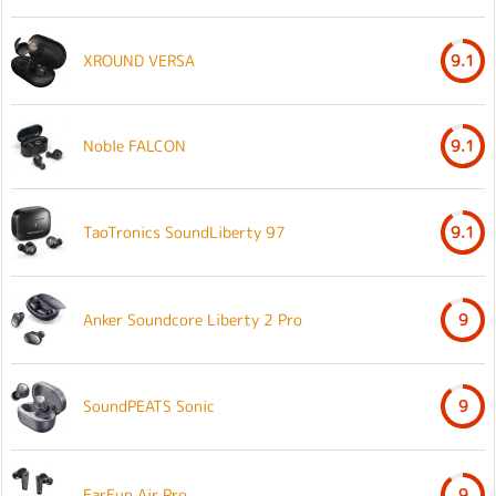
XROUND VERSA
9.1
Noble FALCON
9.1
TaoTronics SoundLiberty 97
9.1
Anker Soundcore Liberty 2 Pro
9
SoundPEATS Sonic
9
EarFun Air Pro
9