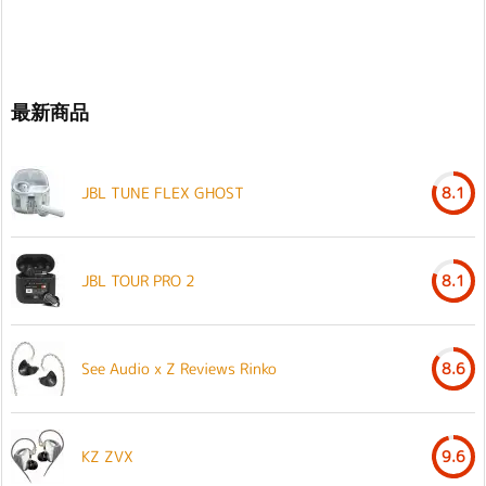
最新商品
JBL TUNE FLEX GHOST
8.1
JBL TOUR PRO 2
8.1
See Audio x Z Reviews Rinko
8.6
KZ ZVX
9.6