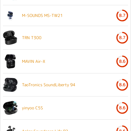
M-SOUNDS MS-TW21
8.7
TRN T300
8.7
MAVIN Air-X
8.6
TaoTronics SoundLiberty 94
8.6
yinyoo C5S
8.6