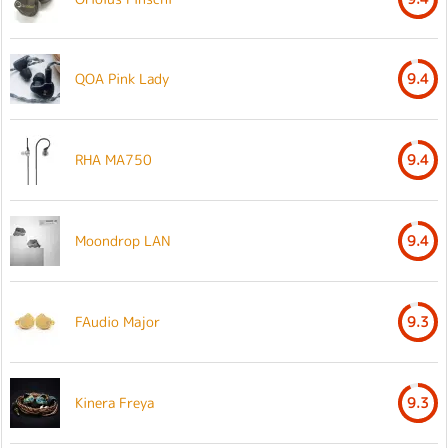
QOA Pink Lady
9.4
RHA MA750
9.4
Moondrop LAN
9.4
FAudio Major
9.3
Kinera Freya
9.3