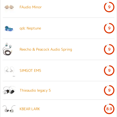
FAudio Minor
9
qdc Neptune
9
Reecho & Peacock Audio Spring
9
SIMGOT EM5
9
Thieaudio legacy 5
9
KBEAR LARK
8.9