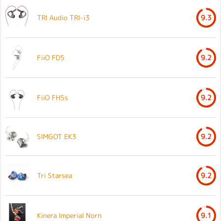
TRI Audio TRI-i3
9.3
FiiO FD5
9.2
FiiO FH5s
9.2
SIMGOT EK3
9.2
Tri Starsea
9.2
Kinera Imperial Norn
9.1