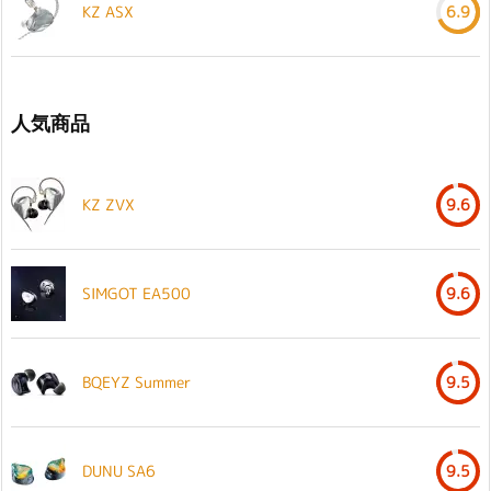
KZ ASX
6.9
人気商品
KZ ZVX
9.6
SIMGOT EA500
9.6
BQEYZ Summer
9.5
DUNU SA6
9.5