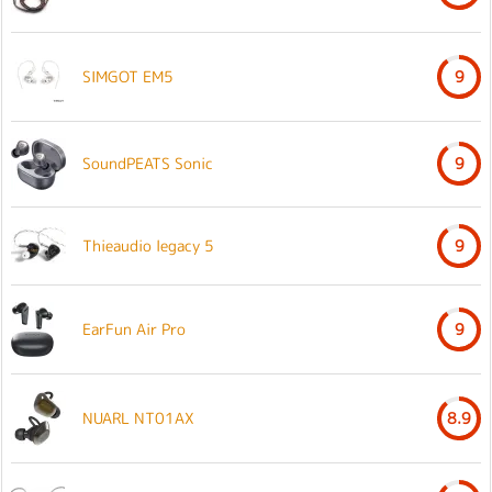
SIMGOT EM5
9
SoundPEATS Sonic
9
Thieaudio legacy 5
9
EarFun Air Pro
9
NUARL NT01AX
8.9