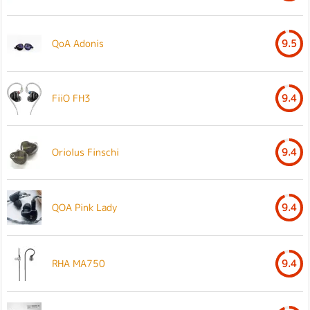
QoA Adonis
9.5
FiiO FH3
9.4
Oriolus Finschi
9.4
QOA Pink Lady
9.4
RHA MA750
9.4