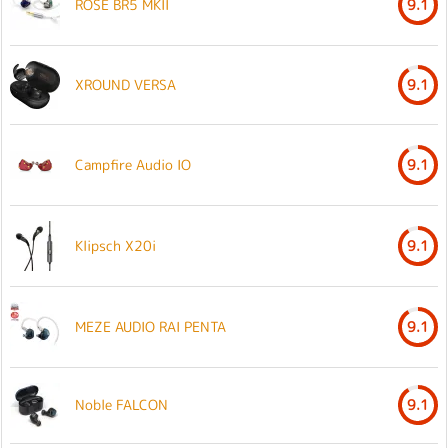
ROSE BR5 MKII
9.1
XROUND VERSA
9.1
Campfire Audio IO
9.1
Klipsch X20i
9.1
MEZE AUDIO RAI PENTA
9.1
Noble FALCON
9.1