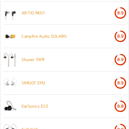
AR:TIO RK01
8.9
Campfire Audio SOLARIS
8.9
Shuoer TAPE
8.9
SIMGOT EM2
8.9
EarSonics ES3
8.8