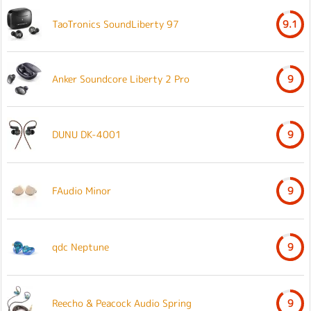
TaoTronics SoundLiberty 97
9.1
Anker Soundcore Liberty 2 Pro
9
DUNU DK-4001
9
FAudio Minor
9
qdc Neptune
9
Reecho & Peacock Audio Spring
9