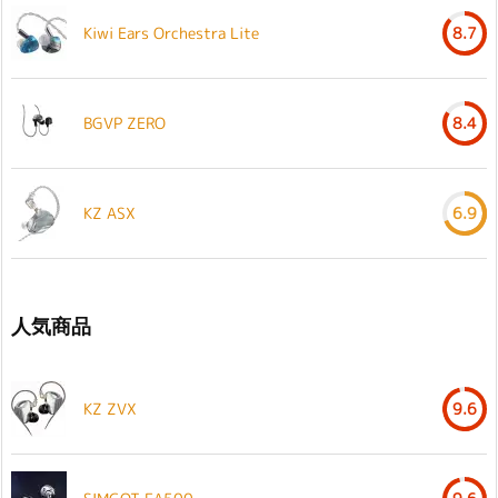
Kiwi Ears Orchestra Lite
8.7
BGVP ZERO
8.4
KZ ASX
6.9
人気商品
KZ ZVX
9.6