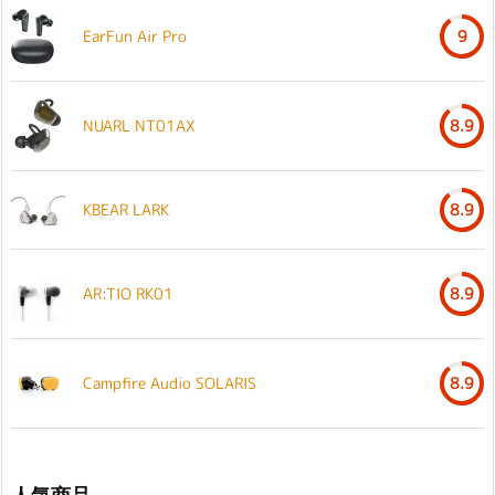
EarFun Air Pro
9
NUARL NT01AX
8.9
KBEAR LARK
8.9
AR:TIO RK01
8.9
Campfire Audio SOLARIS
8.9