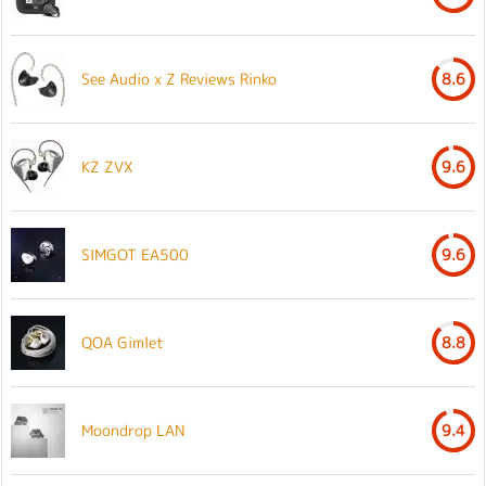
See Audio x Z Reviews Rinko
8.6
KZ ZVX
9.6
SIMGOT EA500
9.6
QOA Gimlet
8.8
Moondrop LAN
9.4