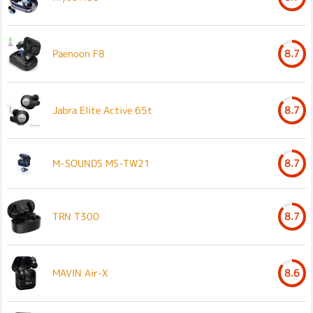
Paenoon F8
8.7
Jabra Elite Active 65t
8.7
M-SOUNDS MS-TW21
8.7
TRN T300
8.7
MAVIN Air-X
8.6