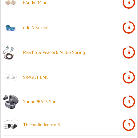
FAudio Minor
9
qdc Neptune
9
Reecho & Peacock Audio Spring
9
SIMGOT EM5
9
SoundPEATS Sonic
9
Thieaudio legacy 5
9