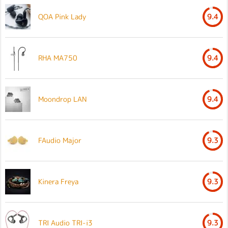
QOA Pink Lady
9.4
RHA MA750
9.4
Moondrop LAN
9.4
FAudio Major
9.3
Kinera Freya
9.3
TRI Audio TRI-i3
9.3