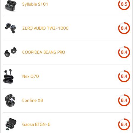
Syllable S101
8.5
ZERO AUDIO TWZ-1000
8.4
COOPIDEA BEANS PRO
8.4
Nex Q70
8.4
Eonfine X8
8.4
Gaosa BTGN-6
8.4