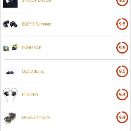
SIMGOT EA500
9.6
BQEYZ Summer
9.5
DUNU SA6
9.5
QoA Adonis
9.5
FiiO FH3
9.4
Oriolus Finschi
9.4