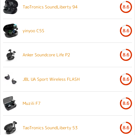
TaoTronics SoundLiberty 94
8.6
yinyoo C5S
8.6
Anker Soundcore Life P2
8.6
JBL UA Sport Wireless FLASH
8.6
Muzili F7
8.6
TaoTronics SoundLiberty 53
8.6