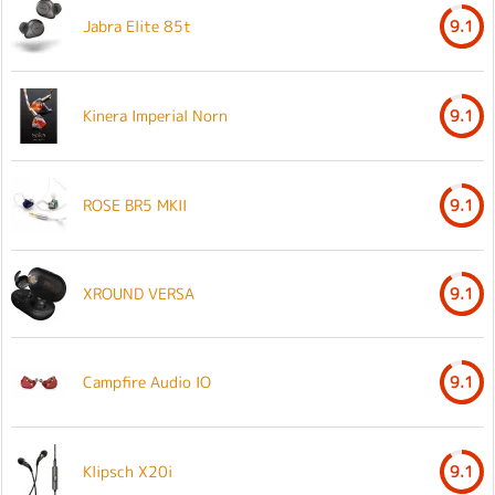
Jabra Elite 85t
9.1
Kinera Imperial Norn
9.1
ROSE BR5 MKII
9.1
XROUND VERSA
9.1
Campfire Audio IO
9.1
Klipsch X20i
9.1