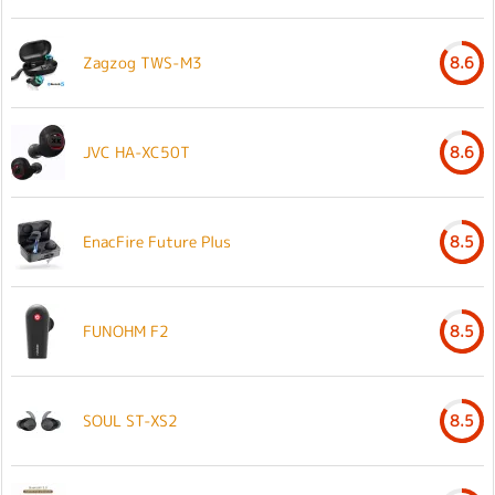
Zagzog TWS-M3
8.6
JVC HA-XC50T
8.6
EnacFire Future Plus
8.5
FUNOHM F2
8.5
SOUL ST-XS2
8.5