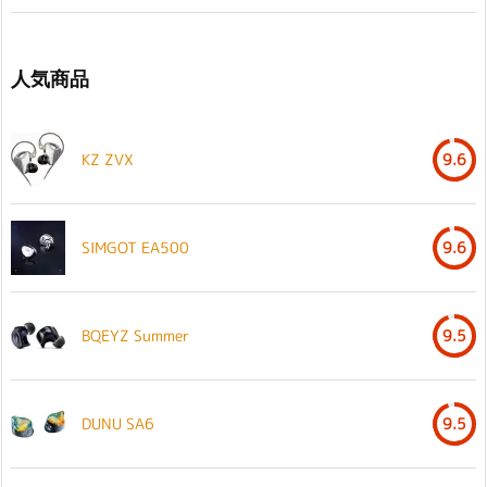
人気商品
KZ ZVX
9.6
SIMGOT EA500
9.6
BQEYZ Summer
9.5
DUNU SA6
9.5