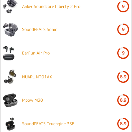
Anker Soundcore Liberty 2 Pro
9
SoundPEATS Sonic
9
EarFun Air Pro
9
NUARL NT01AX
8.9
Mpow M30
8.9
SoundPEATS Truengine 3SE
8.9