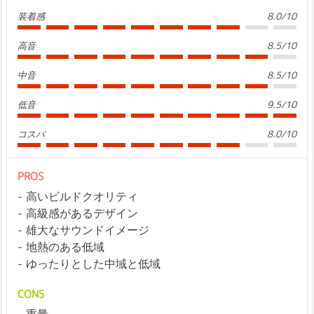
装着感
8.0/10
高音
8.5/10
中音
8.5/10
低音
9.5/10
コスパ
8.0/10
PROS
高いビルドクオリティ
高級感があるデザイン
雄大なサウンドイメージ
地熱のある低域
ゆったりとした中域と低域
CONS