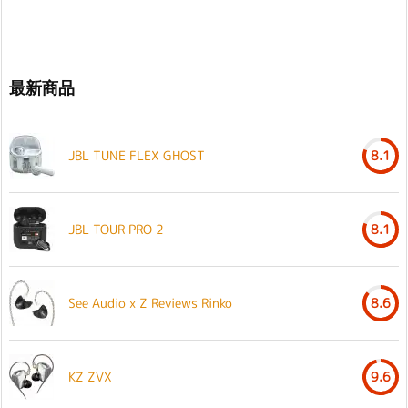
最新商品
JBL TUNE FLEX GHOST
8.1
JBL TOUR PRO 2
8.1
See Audio x Z Reviews Rinko
8.6
KZ ZVX
9.6