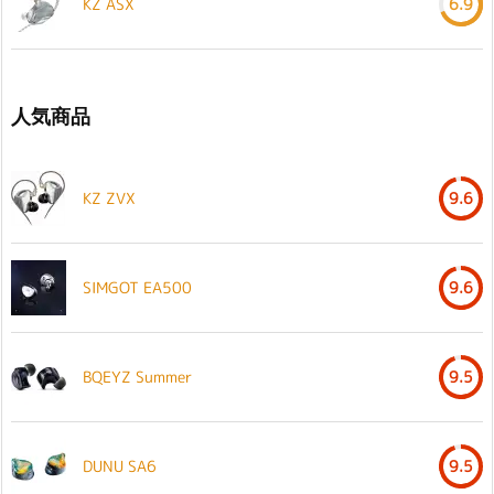
KZ ASX
6.9
人気商品
KZ ZVX
9.6
SIMGOT EA500
9.6
BQEYZ Summer
9.5
DUNU SA6
9.5