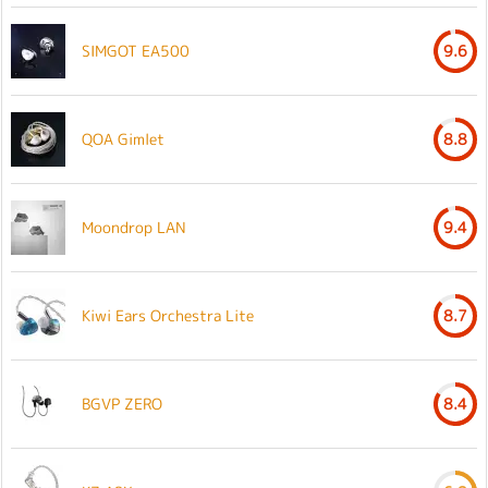
SIMGOT EA500
9.6
QOA Gimlet
8.8
Moondrop LAN
9.4
Kiwi Ears Orchestra Lite
8.7
BGVP ZERO
8.4