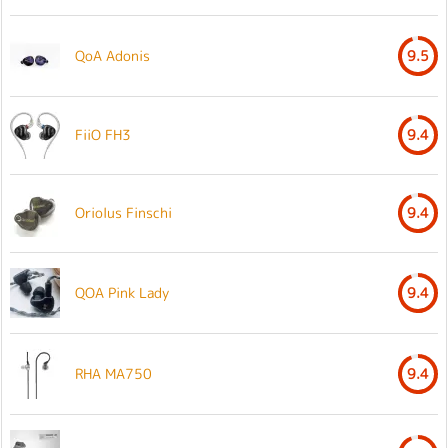
QoA Adonis
9.5
FiiO FH3
9.4
Oriolus Finschi
9.4
QOA Pink Lady
9.4
RHA MA750
9.4