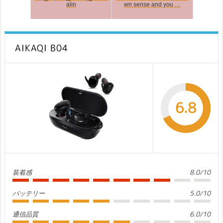
alin
wn sense and you …
AIKAQI B04
6.8
装着感
8.0/10
バッテリー
5.0/10
通信品質
6.0/10