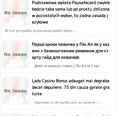
Podstawowa wplata Paysafecard zwykle
bedzie taka sama lub po prostu zblizona
w pozostalych wybor, to zadna zasada j
ezykowa
W tym przypadku w pierwsza wplate lepiej ...
Перші кроки новачка у Пін Ап як у каз
ино з безкоштовним режимом для ст
арту гайд для новачків
Демо чи реальні ставки у Пін Ап як у каз ...
Lady Casino Bonus adaugat mai degraba
decat depunere: 75 din cauza gyrate gra
tuite
Impreuna cu versiunile care au numerar r ...