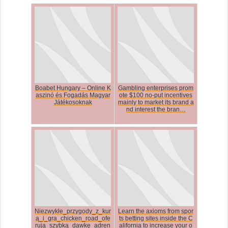
Boabet Hungary – Online K
Gambling enterprises prom
aszinó és Fogadás Magyar
ote $100 no-put incentives
Játékosoknak
mainly to market its brand a
nd interest the bran…
Niezwykłe_przygody_z_kur
Learn the axioms from spor
ą_i_gra_chicken_road_ofe
ts betting sites inside the C
rują_szybką_dawkę_adren
alifornia to increase your o