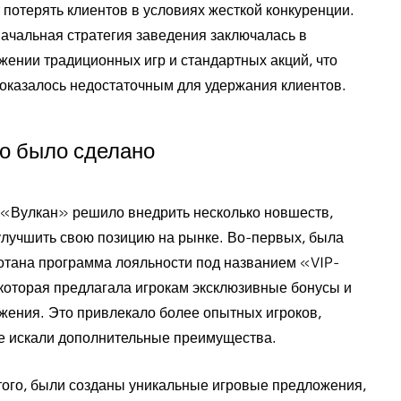
 потерять клиентов в условиях жесткой конкуренции.
ачальная стратегия заведения заключалась в
жении традиционных игр и стандартных акций, что
 оказалось недостаточным для удержания клиентов.
о было сделано
 «Вулкан» решило внедрить несколько новшеств,
улучшить свою позицию на рынке. Во-первых, была
отана программа лояльности под названием «VIP-
 которая предлагала игрокам эксклюзивные бонусы и
жения. Это привлекало более опытных игроков,
е искали дополнительные преимущества.
того, были созданы уникальные игровые предложения,