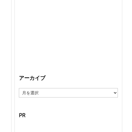
アーカイブ
ア
ー
カ
イ
ブ
PR