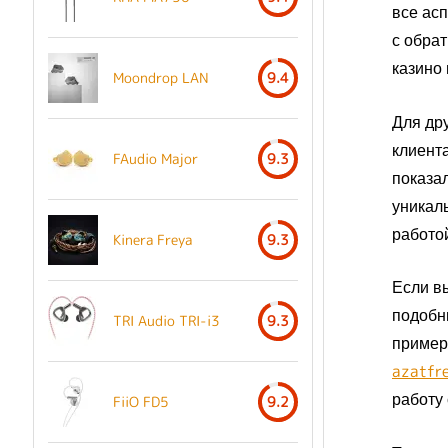
все ас
с обра
казино 
Moondrop LAN
9.4
Для дру
клиента
FAudio Major
9.3
показа
уникал
работо
Kinera Freya
9.3
Если в
подобн
TRI Audio TRI-i3
9.3
пример
azatfr
работу
FiiO FD5
9.2