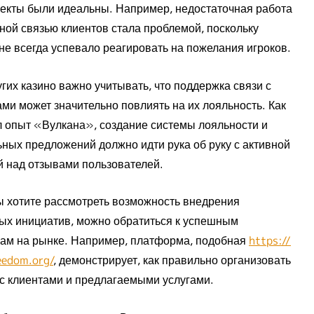
пекты были идеальны. Например, недостаточная работа
тной связью клиентов стала проблемой, поскольку
не всегда успевало реагировать на пожелания игроков.
гих казино важно учитывать, что поддержка связи с
ми может значительно повлиять на их лояльность. Как
л опыт «Вулкана», создание системы лояльности и
ьных предложений должно идти рука об руку с активной
й над отзывами пользователей.
ы хотите рассмотреть возможность внедрения
ых инициатив, можно обратиться к успешным
ам на рынке. Например, платформа, подобная
https://
eedom.org/
, демонстрирует, как правильно организовать
 с клиентами и предлагаемыми услугами.