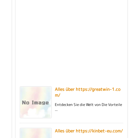
Alles über https://greatwin-1.co
m/
Entdecken Sie die Welt von Die Vorteile
...
Alles über https://kinbet-eu.com/