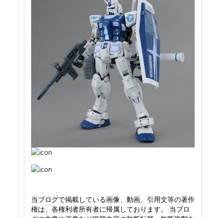
当ブログで掲載している画像、動画、引用文等の著作
権は、各権利者所有者に帰属しております。 当ブロ