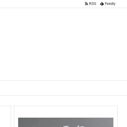
RSS
Feedly