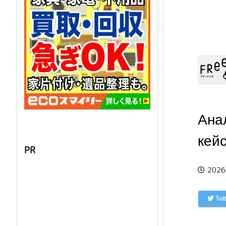
Ана
кей
PR
202
Twit