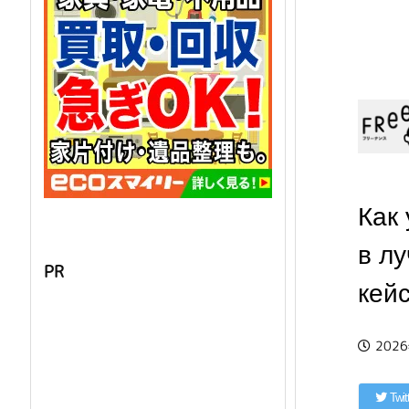
Как
в л
PR
кей
202
Twit