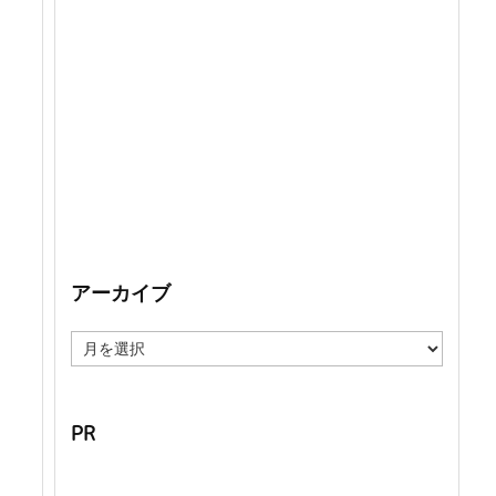
アーカイブ
ア
ー
カ
イ
ブ
PR