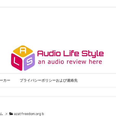
ーカー
プライバシーポリシーおよび連絡先
ム
>
azatfreedom.org b