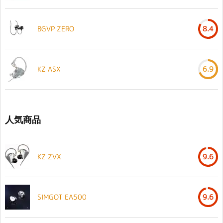
BGVP ZERO
8.4
KZ ASX
6.9
人気商品
KZ ZVX
9.6
SIMGOT EA500
9.6