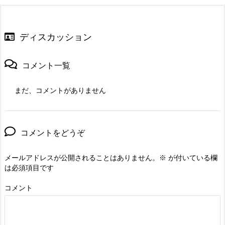
ディスカッション
コメント一覧
まだ、コメントがありません
コメントをどうぞ
メールアドレスが公開されることはありません。
※
が付いている欄
は必須項目です
コメント