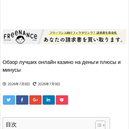
Обзор лучших онлайн казино на деньги плюсы и
минусы
2026年7月8日
2026年7月9日
目次