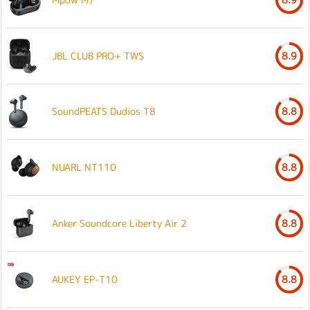
JBL CLUB PRO+ TWS
8.9
SoundPEATS Dudios T8
8.8
NUARL NT110
8.8
Anker Soundcore Liberty Air 2
8.8
AUKEY EP-T10
8.8