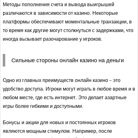
Методы пополнения счета и вывода выигрышей
различаются в зависимости от казино. Некоторые
платформы обеспечивают моментальные транзакции, в
то время как другие могут столкнуться с задержками, что
иногда вызывает разочарование у игроков.
Сильные стороны онлайн казино на деньги
Одно из главных преимуществ онлайн казино – это
удобство доступа. Игроки могут играть в любое время и в
любом месте, где есть интернет. Это делает азартные
игры более гибкими и доступными.
Бонусы и акции для новых и постоянных игроков
являются мощным стимулом. Например, после