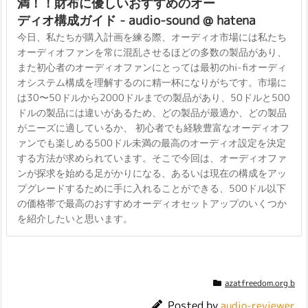
満！！財布に優しいおすすめのオー
ディオ構成ガイド - audio-sound @ hatena
今日、私たちが購入計画を練る際、オーディオ市場には私たち
オーディオファンを常に混乱させるほどの多数の製品があり、
また初心者のオーディオファンにとっては最初のhi-fiオーディ
オシステム構成を理解するのに精一杯になりがちです。市場に
は30〜50ドルから2000ドルまでの製品があり、50ドルと500
ドルの製品には違いがあるため、どの製品が最適か、どの製品
がニーズに適しているか、 初心者でも経験豊富なオーディオフ
ァンでも楽しめる500ドル未満の最高のオーディオ設定を決定
する方法が求められています。そこで今回は、オーディオファ
ンが探求を始める足がかりになる、あるいは現在の構成をアッ
プグレードするために手に入れることができる、500ドル以下
の価格帯で最高のおすすめオーディオセットアップのいくつか
を紹介したいと思います。
azatfreedom.org b
Posted by
audio-reviewer