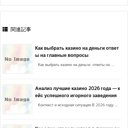
関連記事
Как выбрать казино на деньги ответ
ы на главные вопросы
Как выбрать казино на деньги: ответы на ...
Анализ лучшие казино 2026 года — к
ейс успешного игорного заведения
Контекст и исходная ситуация В 2026 году ...