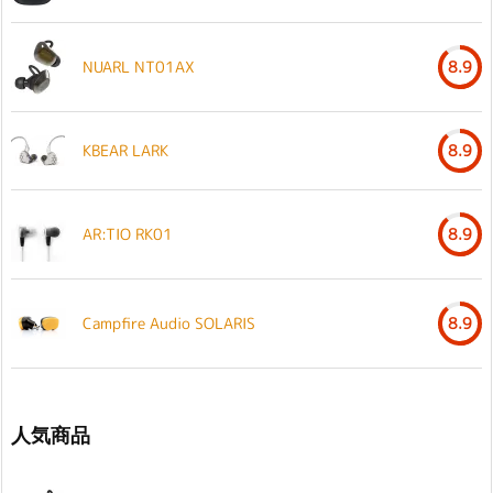
NUARL NT01AX
8.9
KBEAR LARK
8.9
AR:TIO RK01
8.9
Campfire Audio SOLARIS
8.9
人気商品