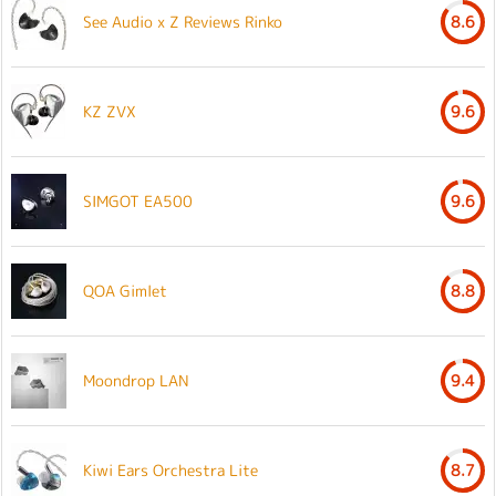
See Audio x Z Reviews Rinko
8.6
KZ ZVX
9.6
SIMGOT EA500
9.6
QOA Gimlet
8.8
Moondrop LAN
9.4
Kiwi Ears Orchestra Lite
8.7