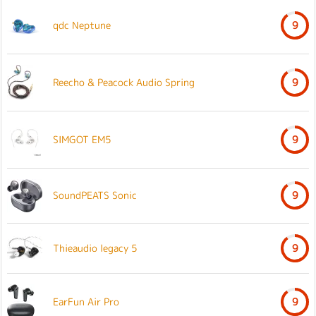
qdc Neptune
9
Reecho & Peacock Audio Spring
9
SIMGOT EM5
9
SoundPEATS Sonic
9
Thieaudio legacy 5
9
EarFun Air Pro
9