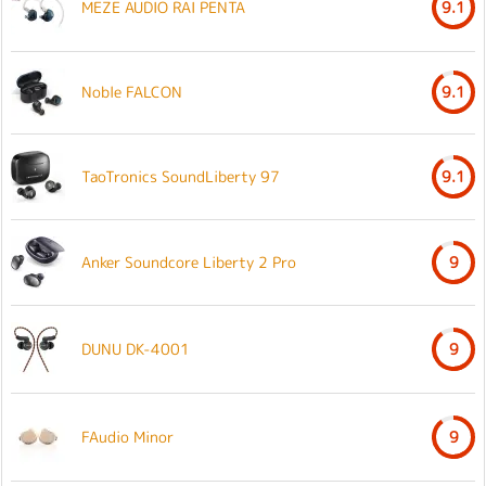
MEZE AUDIO RAI PENTA
9.1
Noble FALCON
9.1
TaoTronics SoundLiberty 97
9.1
Anker Soundcore Liberty 2 Pro
9
DUNU DK-4001
9
FAudio Minor
9