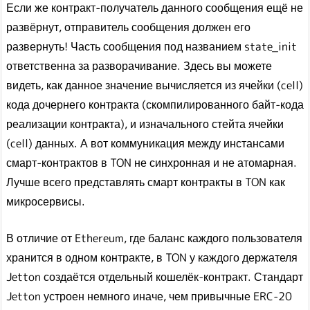
Если же контракт-получатель данного сообщения ещё не
развёрнут, отправитель сообщения должен его
развернуть! Часть сообщения под названием state_init
ответственна за разворачивание. Здесь вы можете
видеть, как данное значение вычисляется из ячейки (cell)
кода дочернего контракта (скомпилированного байт-кода
реализации контракта), и изначального стейта ячейки
(cell) данных. А вот коммуникация между инстансами
смарт-контрактов в TON не синхронная и не атомарная.
Лучше всего представлять смарт контракты в TON как
микросервисы.
В отличие от Ethereum, где баланс каждого пользователя
хранится в одном контракте, в TON у каждого держателя
Jetton создаётся отдельный кошелёк-контракт. Стандарт
Jetton устроен немного иначе, чем привычные ERC-20