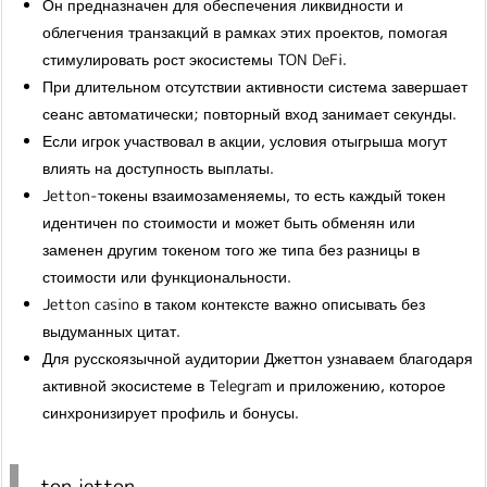
Он предназначен для обеспечения ликвидности и
облегчения транзакций в рамках этих проектов, помогая
стимулировать рост экосистемы TON DeFi.
При длительном отсутствии активности система завершает
сеанс автоматически; повторный вход занимает секунды.
Если игрок участвовал в акции, условия отыгрыша могут
влиять на доступность выплаты.
Jetton-токены взаимозаменяемы, то есть каждый токен
идентичен по стоимости и может быть обменян или
заменен другим токеном того же типа без разницы в
стоимости или функциональности.
Jetton casino в таком контексте важно описывать без
выдуманных цитат.
Для русскоязычной аудитории Джеттон узнаваем благодаря
активной экосистеме в Telegram и приложению, которое
синхронизирует профиль и бонусы.
ton jetton