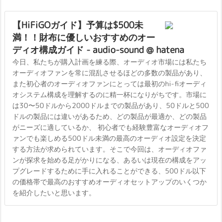
【HiFiGOガイド】予算は$500未
満！！財布に優しいおすすめのオー
ディオ構成ガイド - audio-sound @ hatena
今日、私たちが購入計画を練る際、オーディオ市場には私たち
オーディオファンを常に混乱させるほどの多数の製品があり、
また初心者のオーディオファンにとっては最初のhi-fiオーディ
オシステム構成を理解するのに精一杯になりがちです。市場に
は30〜50ドルから2000ドルまでの製品があり、50ドルと500
ドルの製品には違いがあるため、どの製品が最適か、どの製品
がニーズに適しているか、 初心者でも経験豊富なオーディオフ
ァンでも楽しめる500ドル未満の最高のオーディオ設定を決定
する方法が求められています。そこで今回は、オーディオファ
ンが探求を始める足がかりになる、あるいは現在の構成をアッ
プグレードするために手に入れることができる、500ドル以下
の価格帯で最高のおすすめオーディオセットアップのいくつか
を紹介したいと思います。