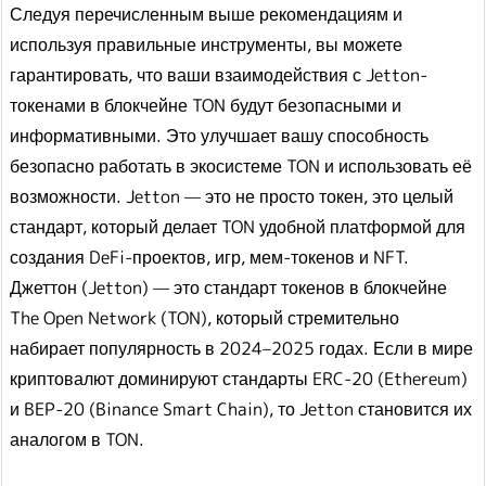
Следуя перечисленным выше рекомендациям и
используя правильные инструменты, вы можете
гарантировать, что ваши взаимодействия с Jetton-
токенами в блокчейне TON будут безопасными и
информативными. Это улучшает вашу способность
безопасно работать в экосистеме TON и использовать её
возможности. Jetton — это не просто токен, это целый
стандарт, который делает TON удобной платформой для
создания DeFi-проектов, игр, мем-токенов и NFT.
Джеттон (Jetton) — это стандарт токенов в блокчейне
The Open Network (TON), который стремительно
набирает популярность в 2024–2025 годах. Если в мире
криптовалют доминируют стандарты ERC-20 (Ethereum)
и BEP-20 (Binance Smart Chain), то Jetton становится их
аналогом в TON.