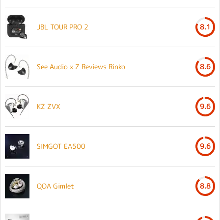
JBL TOUR PRO 2
8.1
See Audio x Z Reviews Rinko
8.6
KZ ZVX
9.6
SIMGOT EA500
9.6
QOA Gimlet
8.8