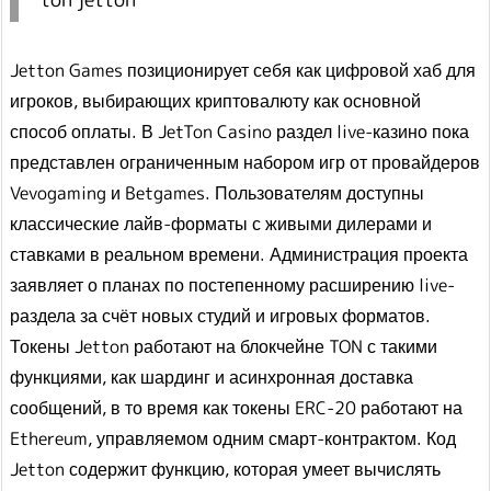
Jetton Games позиционирует себя как цифровой хаб для
игроков, выбирающих криптовалюту как основной
способ оплаты. В JetTon Casino раздел live-казино пока
представлен ограниченным набором игр от провайдеров
Vevogaming и Betgames. Пользователям доступны
классические лайв-форматы с живыми дилерами и
ставками в реальном времени. Администрация проекта
заявляет о планах по постепенному расширению live-
раздела за счёт новых студий и игровых форматов.
Токены Jetton работают на блокчейне TON с такими
функциями, как шардинг и асинхронная доставка
сообщений, в то время как токены ERC-20 работают на
Ethereum, управляемом одним смарт-контрактом. Код
Jetton содержит функцию, которая умеет вычислять