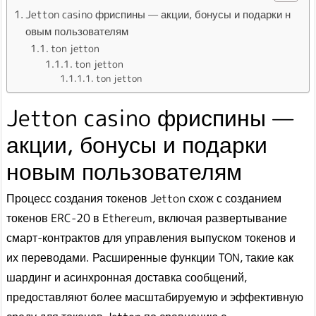
Jetton casino фриспины — акции, бонусы и подарки н
овым пользователям
ton jetton
ton jetton
ton jetton
Jetton casino фриспины —
акции, бонусы и подарки
новым пользователям
Процесс создания токенов Jetton схож с созданием
токенов ERC-20 в Ethereum, включая развертывание
смарт-контрактов для управления выпуском токенов и
их переводами. Расширенные функции TON, такие как
шардинг и асинхронная доставка сообщений,
предоставляют более масштабируемую и эффективную