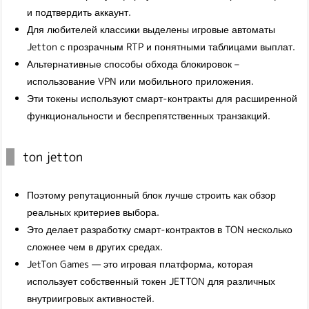
и подтвердить аккаунт.
Для любителей классики выделены игровые автоматы
Jetton с прозрачным RTP и понятными таблицами выплат.
Альтернативные способы обхода блокировок –
использование VPN или мобильного приложения.
Эти токены используют смарт-контракты для расширенной
функциональности и беспрепятственных транзакций.
ton jetton
Поэтому репутационный блок лучше строить как обзор
реальных критериев выбора.
Это делает разработку смарт-контрактов в TON несколько
сложнее чем в других средах.
JetTon Games — это игровая платформа, которая
использует собственный токен JETTON для различных
внутриигровых активностей.