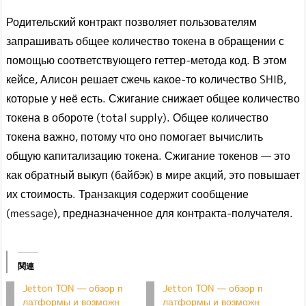
Родительский контракт позволяет пользователям
запрашивать общее количество токена в обращении с
помощью соответствующего геттер-метода код. В этом
кейсе, Алисон решает сжечь какое-то количество SHIB,
которые у неё есть. Сжигание снижает общее количество
токена в обороте (total supply). Общее количество
токена важно, потому что оно помогает вычислить
общую капитализацию токена. Сжигание токенов — это
как обратный выкуп (байбэк) в мире акций, это повышает
их стоимость. Транзакция содержит сообщение
(message), предназначенное для контракта-получателя.
関連
Jetton TON — обзор п
Jetton TON — обзор п
латформы и возможн
латформы и возможн