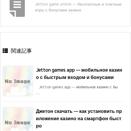
Jetton game online — бесплатные и платные
игры с бонусами казино
関連記事
Jetton games app — мобильное казин
о с быстрым входом и бонусами
Jetton games app — мобильное казино с бы
...
Джетон скачать — как установить пр
иложение казино на смартфон быст
ро