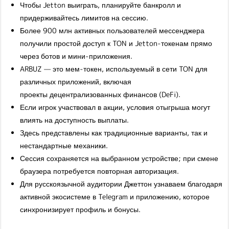
Чтобы Jetton выиграть, планируйте банкролл и
придерживайтесь лимитов на сессию.
Более 900 млн активных пользователей мессенджера
получили простой доступ к TON и Jetton-токенам прямо
через ботов и мини-приложения.
ARBUZ — это мем-токен, используемый в сети TON для
различных приложений, включая
проекты децентрализованных финансов (DeFi).
Если игрок участвовал в акции, условия отыгрыша могут
влиять на доступность выплаты.
Здесь представлены как традиционные варианты, так и
нестандартные механики.
Сессия сохраняется на выбранном устройстве; при смене
браузера потребуется повторная авторизация.
Для русскоязычной аудитории Джеттон узнаваем благодаря
активной экосистеме в Telegram и приложению, которое
синхронизирует профиль и бонусы.