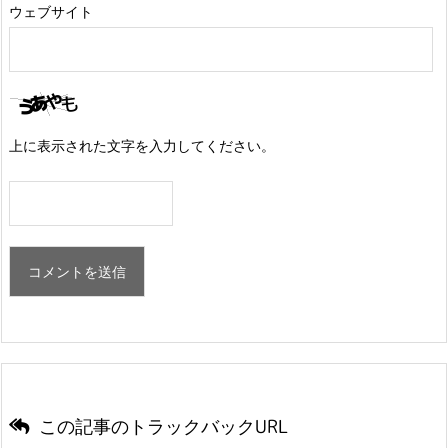
ウェブサイト
上に表示された文字を入力してください。
この記事のトラックバックURL