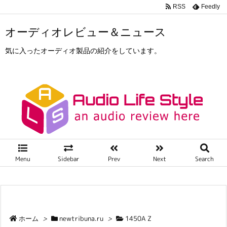
RSS
Feedly
オーディオレビュー＆ニュース
気に入ったオーディオ製品の紹介をしています。
Menu
Sidebar
Prev
Next
Search
ホーム
>
newtribuna.ru
>
1450A Z