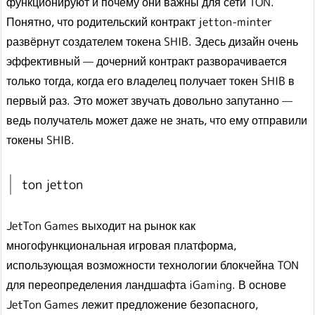
функционируют и почему они важны для сети TON.
Понятно, что родительский контракт jetton-minter
развёрнут создателем токена SHIB. Здесь дизайн очень
эффективный — дочерний контракт разворачивается
только тогда, когда его владелец получает токен SHIB в
первый раз. Это может звучать довольно запутанно —
ведь получатель может даже не знать, что ему отправили
токены SHIB.
ton jetton
JetTon Games выходит на рынок как
многофункциональная игровая платформа,
использующая возможности технологии блокчейна TON
для переопределения ландшафта iGaming. В основе
JetTon Games лежит предложение безопасного,