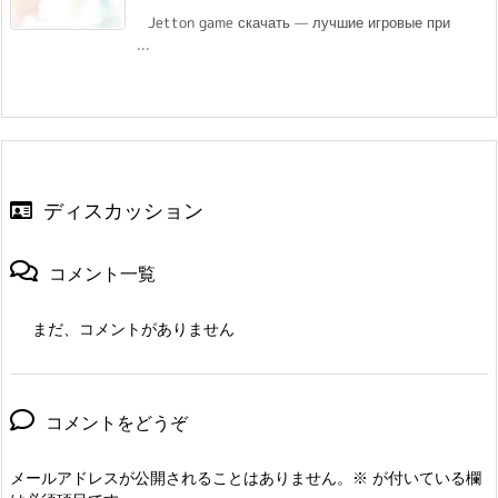
Jetton game скачать — лучшие игровые при
...
ディスカッション
コメント一覧
まだ、コメントがありません
コメントをどうぞ
メールアドレスが公開されることはありません。
※
が付いている欄