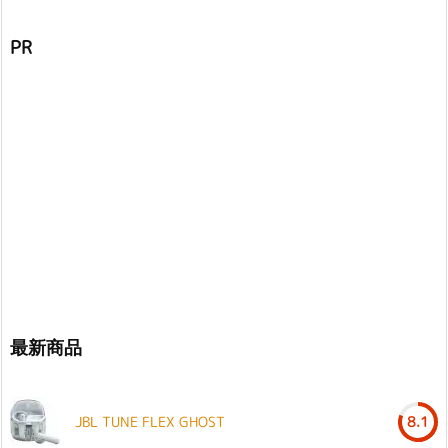
PR
最新商品
JBL TUNE FLEX GHOST
8.1