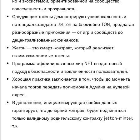
но и экосистемой, ориентированной на сообщество,
вовлеченность и прозрачность.
Следующие токены демонстрируют универсальность и
потенциал стандарта Jetton на блокчейне TON, предлагая
разнообразные приложения — от игр и сообществ до
децентрализованных финансов.
Жетон — это смарт-контракт, который реализует
взаимозаменяемые токены.
Программа аффилированных лиц NFT вводит новый
подход к безопасности и вовлеченности пользователей.
Хорошая практика заключается в том, чтобы до момента
начала торгов передать полномочия Админа на нулевой
адрес.
В дополнение, инициализирующая ячейка данных
гарантирует, что дочерний контракт будет подчиняться
только валидному родительскому контракту jetton-minter,
т.к.