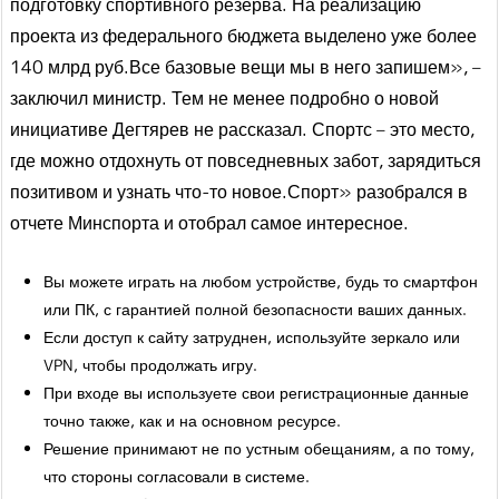
подготовку спортивного резерва. На реализацию
проекта из федерального бюджета выделено уже более
140 млрд руб.Все базовые вещи мы в него запишем», –
заключил министр. Тем не менее подробно о новой
инициативе Дегтярев не рассказал. Спортс – это место,
где можно отдохнуть от повседневных забот, зарядиться
позитивом и узнать что-то новое.Спорт» разобрался в
отчете Минспорта и отобрал самое интересное.
Вы можете играть на любом устройстве, будь то смартфон
или ПК, с гарантией полной безопасности ваших данных.
Если доступ к сайту затруднен, используйте зеркало или
VPN, чтобы продолжать игру.
При входе вы используете свои регистрационные данные
точно также, как и на основном ресурсе.
Решение принимают не по устным обещаниям, а по тому,
что стороны согласовали в системе.