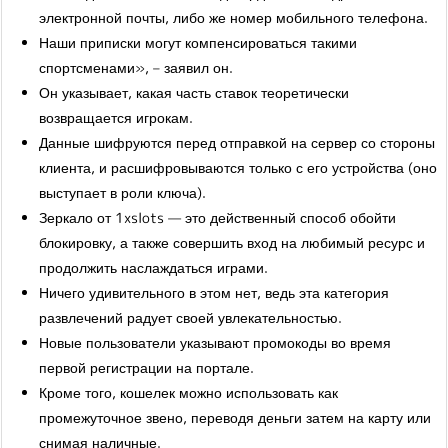
электронной почты, либо же номер мобильного телефона.
Наши приписки могут компенсироваться такими
спортсменами», – заявил он.
Он указывает, какая часть ставок теоретически
возвращается игрокам.
Данные шифруются перед отправкой на сервер со стороны
клиента, и расшифровываются только с его устройства (оно
выступает в роли ключа).
Зеркало от 1xslots — это действенный способ обойти
блокировку, а также совершить вход на любимый ресурс и
продолжить наслаждаться играми.
Ничего удивительного в этом нет, ведь эта категория
развлечений радует своей увлекательностью.
Новые пользователи указывают промокоды во время
первой регистрации на портале.
Кроме того, кошелек можно использовать как
промежуточное звено, переводя деньги затем на карту или
снимая наличные.