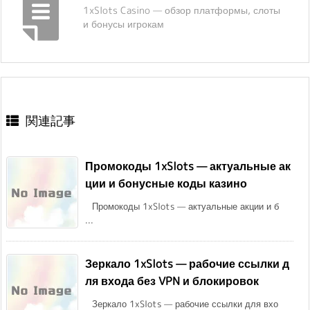
1xSlots Casino — обзор платформы, слоты
и бонусы игрокам
関連記事
Промокоды 1xSlots — актуальные ак
ции и бонусные коды казино
Промокоды 1xSlots — актуальные акции и б
...
Зеркало 1xSlots — рабочие ссылки д
ля входа без VPN и блокировок
Зеркало 1xSlots — рабочие ссылки для вхо