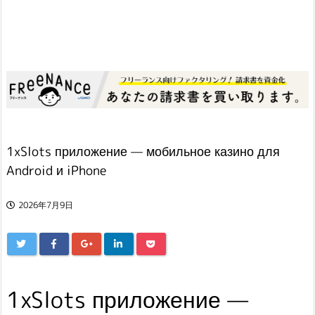
1xSlots приложение — мобильное казино для
Android и iPhone
2026年7月9日
1xSlots приложение —