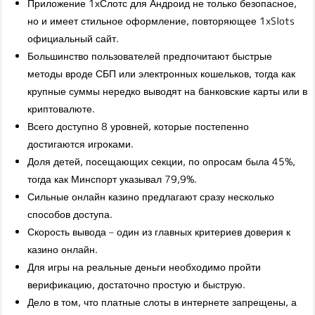
Приложение 1хСлотс для Андроид не только безопасное,
но и имеет стильное оформление, повторяющее 1xSlots
официальный сайт.
Большинство пользователей предпочитают быстрые
методы вроде СБП или электронных кошельков, тогда как
крупные суммы нередко выводят на банковские карты или в
криптовалюте.
Всего доступно 8 уровней, которые постепенно
достигаются игроками.
Доля детей, посещающих секции, по опросам была 45%,
тогда как Минспорт указывал 79,9%.
Сильные онлайн казино предлагают сразу несколько
способов доступа.
Скорость вывода – один из главных критериев доверия к
казино онлайн.
Для игры на реальные деньги необходимо пройти
верификацию, достаточно простую и быструю.
Дело в том, что платные слоты в интернете запрещены, а