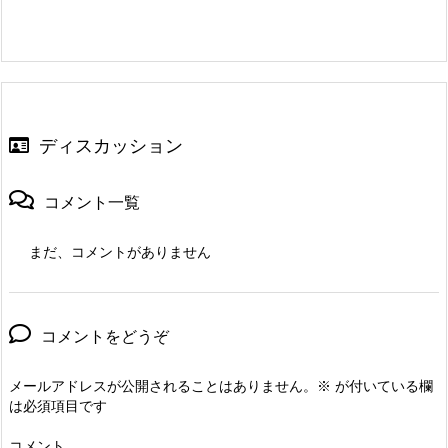
ディスカッション
コメント一覧
まだ、コメントがありません
コメントをどうぞ
メールアドレスが公開されることはありません。
※
が付いている欄
は必須項目です
コメント