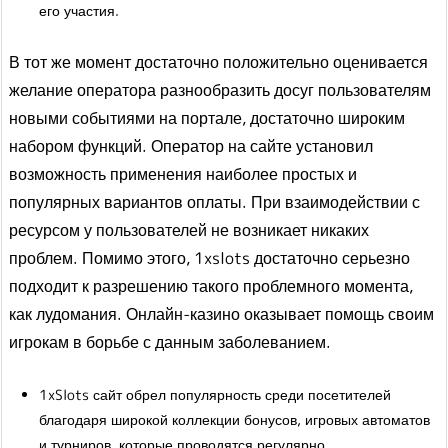
его участия.
В тот же момент достаточно положительно оценивается
желание оператора разнообразить досуг пользователям
новыми событиями на портале, достаточно широким
набором функций. Оператор на сайте установил
возможность применения наиболее простых и
популярных вариантов оплаты. При взаимодействии с
ресурсом у пользователей не возникает никаких
проблем. Помимо этого, 1xslots достаточно серьезно
подходит к разрешению такого проблемного момента,
как лудомания. Онлайн-казино оказывает помощь своим
игрокам в борьбе с данным заболеванием.
1xSlots сайт обрел популярность среди посетителей
благодаря широкой коллекции бонусов, игровых автоматов
и турниров, которые проводятся регулярно.