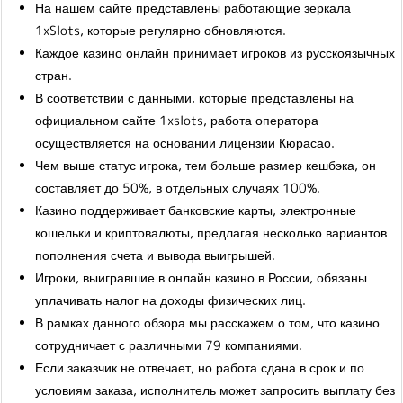
На нашем сайте представлены работающие зеркала
1xSlots, которые регулярно обновляются.
Каждое казино онлайн принимает игроков из русскоязычных
стран.
В соответствии с данными, которые представлены на
официальном сайте 1xslots, работа оператора
осуществляется на основании лицензии Кюрасао.
Чем выше статус игрока, тем больше размер кешбэка, он
составляет до 50%, в отдельных случаях 100%.
Казино поддерживает банковские карты, электронные
кошельки и криптовалюты, предлагая несколько вариантов
пополнения счета и вывода выигрышей.
Игроки, выигравшие в онлайн казино в России, обязаны
уплачивать налог на доходы физических лиц.
В рамках данного обзора мы расскажем о том, что казино
сотрудничает с различными 79 компаниями.
Если заказчик не отвечает, но работа сдана в срок и по
условиям заказа, исполнитель может запросить выплату без