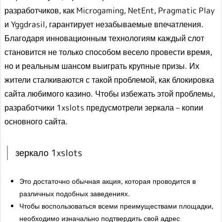
разработчиков, как Microgaming, NetEnt, Pragmatic Play
и Yggdrasil, гарантирует незабываемые впечатления.
Благодаря инновационным технологиям каждый слот
становится не только способом весело провести время,
но и реальным шансом выиграть крупные призы. Их
жители сталкиваются с такой проблемой, как блокировка
сайта любимого казино. Чтобы избежать этой проблемы,
разработчики 1xslots предусмотрели зеркала – копии
основного сайта.
зеркало 1xslots
Это достаточно обычная акция, которая проводится в
различных подобных заведениях.
Чтобы воспользоваться всеми преимуществами площадки,
необходимо изначально подтвердить свой адрес