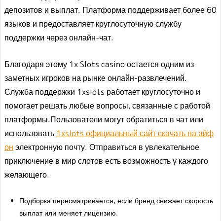
депозитов и выплат. Платформа поддерживает более 60
языков и предоставляет круглосуточную службу
поддержки через онлайн-чат.
Благодаря этому 1x Slots casino остается одним из
заметных игроков на рынке онлайн-развлечений.
Служба поддержки 1xslots работает круглосуточно и
помогает решать любые вопросы, связанные с работой
платформы.Пользователи могут обратиться в чат или
использовать
1xslots официальный сайт скачать на айф
он
электронную почту. Отправиться в увлекательное
приключение в мир слотов есть возможность у каждого
желающего.
Подборка пересматривается, если бренд снижает скорость
выплат или меняет лицензию.