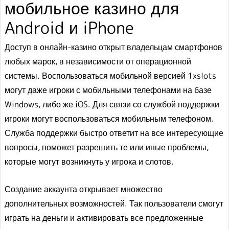
мобильное казино для
Android и iPhone
Доступ в онлайн-казино открыт владельцам смартфонов
любых марок, в независимости от операционной
системы. Воспользоваться мобильной версией 1xslots
могут даже игроки с мобильными телефонами на базе
Windows, либо же iOS. Для связи со службой поддержки
игроки могут воспользоваться мобильным телефоном.
Служба поддержки быстро ответит на все интересующие
вопросы, поможет разрешить те или иные проблемы,
которые могут возникнуть у игрока и слотов.
Создание аккаунта открывает множество
дополнительных возможностей. Так пользователи смогут
играть на деньги и активировать все предложенные