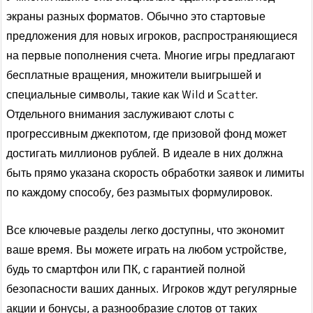
экраны разных форматов. Обычно это стартовые
предложения для новых игроков, распространяющиеся
на первые пополнения счета. Многие игры предлагают
бесплатные вращения, множители выигрышей и
специальные символы, такие как Wild и Scatter.
Отдельного внимания заслуживают слоты с
прогрессивным джекпотом, где призовой фонд может
достигать миллионов рублей. В идеале в них должна
быть прямо указана скорость обработки заявок и лимиты
по каждому способу, без размытых формулировок.
Все ключевые разделы легко доступны, что экономит
ваше время. Вы можете играть на любом устройстве,
будь то смартфон или ПК, с гарантией полной
безопасности ваших данных. Игроков ждут регулярные
акции и бонусы, а разнообразие слотов от таких