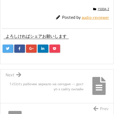
1500A Z
Posted by
audio-reviewer
よろしければシェアお願いします
Next
1xSlots рабочее зеркало на сегодня — дост
уп к сайту онлайн
Prev