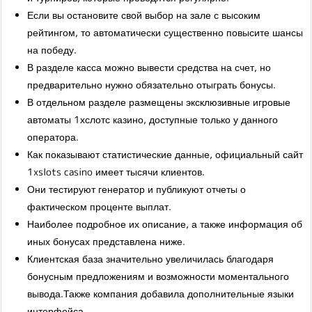
Если вы остановите свой выбор на зале с высоким
рейтингом, то автоматически существенно повысите шансы
на победу.
В разделе касса можно вывести средства на счет, но
предварительно нужно обязательно отыграть бонусы.
В отдельном разделе размещены эксклюзивные игровые
автоматы 1хслотс казино, доступные только у данного
оператора.
Как показывают статистические данные, официальный сайт
1xslots casino имеет тысячи клиентов.
Они тестируют генератор и публикуют отчеты о
фактическом проценте выплат.
Наиболее подробное их описание, а также информация об
иных бонусах представлена ниже.
Клиентская база значительно увеличилась благодаря
бонусным предложениям и возможности моментального
вывода.Также компания добавила дополнительные языки
интерфейса.