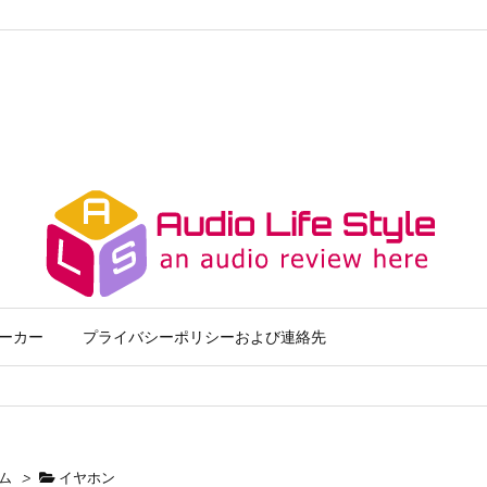
ーカー
プライバシーポリシーおよび連絡先
ム
>
イヤホン