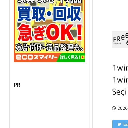
1win
1win
PR
Seçi
202
Twit