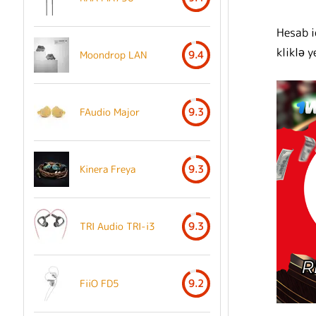
Hesab i
kliklə y
Moondrop LAN
9.4
FAudio Major
9.3
Kinera Freya
9.3
TRI Audio TRI-i3
9.3
FiiO FD5
9.2