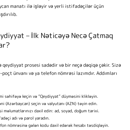
can manatı ilə işləyir və yerli istifadəçilər üçün
şdırılıb.
ydiyyat – İlk Nəticəyə Necə Çatmaq
ar?
 qeydiyyat prosesi sadədir və bir neçə dəqiqə çəkir. Sizə
e-poçt ünvanı və ya telefon nömrəsi lazımdır. Addımları
i səhifəyə keçin və “Qeydiyyat” düyməsini klikləyin.
ni (Azərbaycan) seçin və valyutanı (AZN) təyin edin.
i məlumatlarınızı daxil edin: ad, soyad, doğum tarixi.
fadəçi adı və parol yaradın.
efon nömrəsinə gələn kodu daxil edərək hesabı təsdiqləyin.