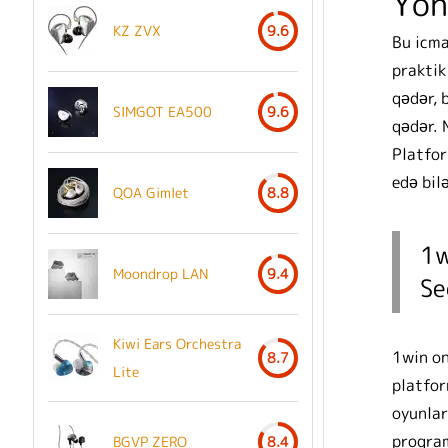
Yön
KZ ZVX
9.6
Bu icma
praktik
qədər, 
SIMGOT EA500
9.6
qədər. 
Platfo
edə bil
QOA Gimlet
8.8
1w
Moondrop LAN
9.4
Se
Kiwi Ears Orchestra
1win on
8.7
Lite
platfor
oyunlar
proqra
BGVP ZERO
8.4