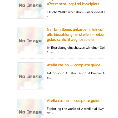
u?erst storungsfrei konzipiert
Etliche Willkommensboni, unter einsatz
v ...
Gar kein Bonus ankurbeln, keinesf
alls Einzahlung herstellen – reibun
gslos schlichtweg losspielen!
Im Erprobung einschatzen wir einen Spi
el ...
Atefia casino — complete guide
Introducing Athelia Casino: A Premier G
a ...
Atefia casino — complete guide
Exploring the World of A wedi hyd llwy
dd ...