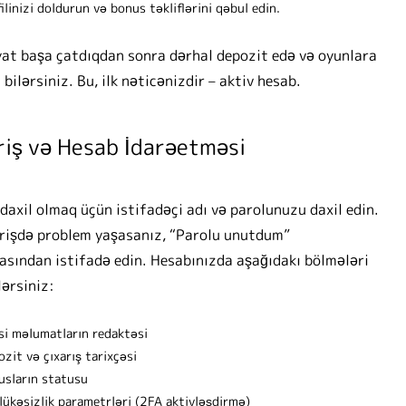
ilinizi doldurun və bonus təkliflərini qəbul edin.
at başa çatdıqdan sonra dərhal depozit edə və oyunlara
 bilərsiniz. Bu, ilk nəticənizdir – aktiv hesab.
riş və Hesab İdarəetməsi
daxil olmaq üçün istifadəçi adı və parolunuzu daxil edin.
rişdə problem yaşasanız, “Parolu unutdum”
asından istifadə edin. Hesabınızda aşağıdakı bölmələri
lərsiniz:
si məlumatların redaktəsi
zit və çıxarış tarixçəsi
usların statusu
lükəsizlik parametrləri (2FA aktivləşdirmə)