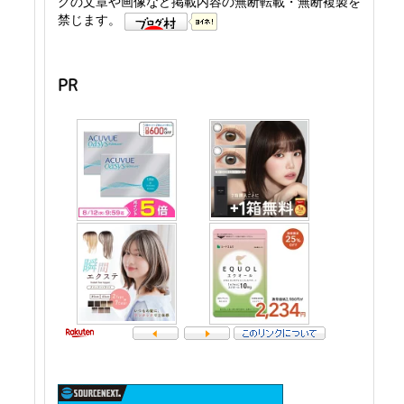
グの文章や画像など掲載内容の無断転載・無断複製を
禁じます。
PR