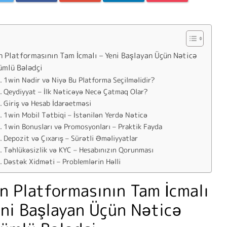
 Platformasının Tam İcmalı – Yeni Başlayan Üçün Nəticə
ümlü Bələdçi
1win Nədir və Niyə Bu Platforma Seçilməlidir?
Qeydiyyat – İlk Nəticəyə Necə Çatmaq Olar?
Giriş və Hesab İdarəetməsi
1win Mobil Tətbiqi – İstənilən Yerdə Nəticə
1win Bonusları və Promosyonları – Praktik Fayda
Depozit və Çıxarış – Sürətli Əməliyyatlar
Təhlükəsizlik və KYC – Hesabınızın Qorunması
Dəstək Xidməti – Problemlərin Həlli
n Platformasının Tam İcmalı
eni Başlayan Üçün Nəticə