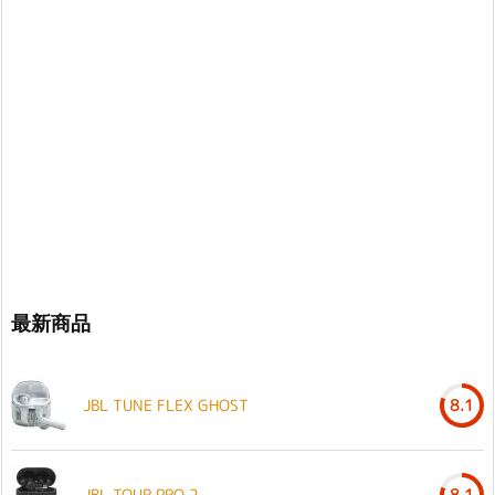
最新商品
JBL TUNE FLEX GHOST
8.1
JBL TOUR PRO 2
8.1