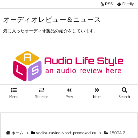
RSS
Feedly
オーディオレビュー＆ニュース
気に入ったオーディオ製品の紹介をしています。
Menu
Sidebar
Prev
Next
Search
ホーム
>
vodka-casino-vhod-promokod.ru
>
1500A Z