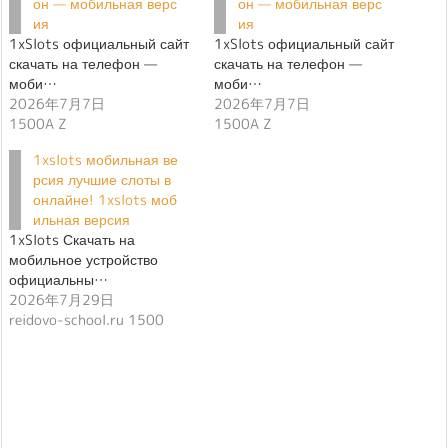
он — мобильная верс
он — мобильная верс
ия
ия
1xSlots официальный сайт
1xSlots официальный сайт
скачать на телефон —
скачать на телефон —
моби…
моби…
2026年7月7日
2026年7月7日
1500A Z
1500A Z
1xslots мобильная ве
рсия лучшие слоты в
онлайне! 1xslots моб
ильная версия
1xSlots Скачать на
мобильное устройство
официальны…
2026年7月29日
reidovo-school.ru 1500