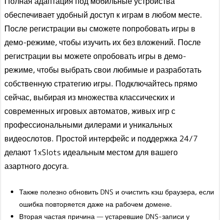
Полная адаптация под мобильные устройства
обеспечивает удобный доступ к играм в любом месте.
После регистрации вы сможете попробовать игры в
демо-режиме, чтобы изучить их без вложений. После
регистрации вы можете опробовать игры в демо-
режиме, чтобы выбрать свои любимые и разработать
собственную стратегию игры. Подключайтесь прямо
сейчас, выбирая из множества классических и
современных игровых автоматов, живых игр с
профессиональными дилерами и уникальных
видеослотов. Простой интерфейс и поддержка 24/7
делают 1xSlots идеальным местом для вашего
азартного досуга.
Также полезно обновить DNS и очистить кэш браузера, если
ошибка повторяется даже на рабочем домене.
Вторая частая причина — устаревшие DNS-записи у