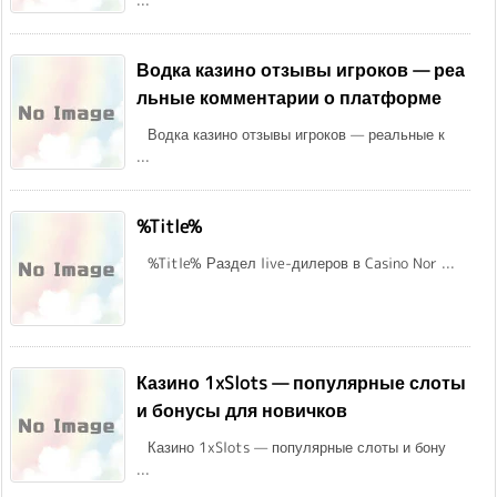
...
Водка казино отзывы игроков — реа
льные комментарии о платформе
Водка казино отзывы игроков — реальные к
...
%Title%
%Title% Раздел live-дилеров в Casino Nor ...
Казино 1xSlots — популярные слоты
и бонусы для новичков
Казино 1xSlots — популярные слоты и бону
...