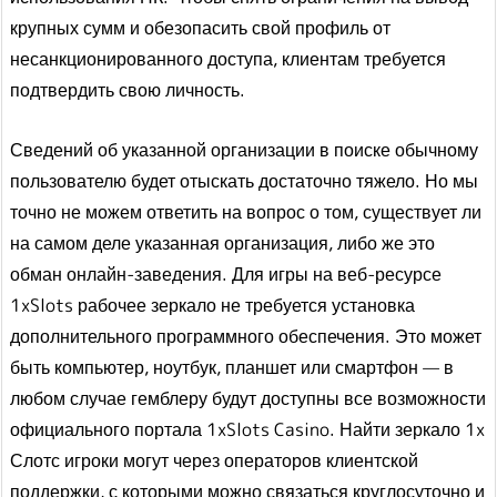
крупных сумм и обезопасить свой профиль от
несанкционированного доступа, клиентам требуется
подтвердить свою личность.
Сведений об указанной организации в поиске обычному
пользователю будет отыскать достаточно тяжело. Но мы
точно не можем ответить на вопрос о том, существует ли
на самом деле указанная организация, либо же это
обман онлайн-заведения. Для игры на веб-ресурсе
1xSlots рабочее зеркало не требуется установка
дополнительного программного обеспечения. Это может
быть компьютер, ноутбук, планшет или смартфон — в
любом случае гемблеру будут доступны все возможности
официального портала 1xSlots Casino. Найти зеркало 1x
Слотс игроки могут через операторов клиентской
поддержки, с которыми можно связаться круглосуточно и