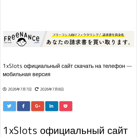
1xSlots официальный сайт скачать на телефон —
мобильная версия
2026年7月7日
2026年7月8日
1xSlots официальный сайт