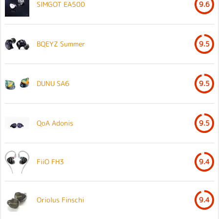
SIMGOT EA500
9.6
BQEYZ Summer
9.5
DUNU SA6
9.5
QoA Adonis
9.5
FiiO FH3
9.4
Oriolus Finschi
9.4