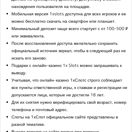
нахождения пользователя на площадке.
Мобильная версия 1xslots доступна для всех игроков и ее
можно бесплатно скачать на смартфон или планшет.
Минимальный депозит чаще всего стартует с от 100–500 ₽
или эквивалента.
После восстановления доступа желательно сохранить
официальный источник зеркал, чтобы в следующий раз не
искать его заново.
Подарки с онлайн-казино 1x Slots можно запрашивать к
выводу.
Учитывая, что онлайн-казино 1хСлотс строго соблюдает
все пункты ответственной игры, к ставкам и регистрации не
допускаются лица, которые не достигли 18 лет.
Для их снятия нужно верифицировать свой возраст, номер
телефона и почтовый адрес.
Слоты на 1хСлот официальном сайте представлены в
разной тематике.
Внести депозит на сайте можно при помощи