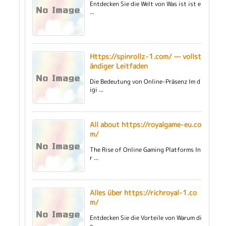
Entdecken Sie die Welt von Was ist ist e
...
Https://spinrollz-1.com/ — vollst
ändiger Leitfaden
Die Bedeutung von Online-Präsenz Im d
igi ...
All about https://royalgame-eu.co
m/
The Rise of Online Gaming Platforms In
r ...
Alles über https://richroyal-1.co
m/
Entdecken Sie die Vorteile von Warum di
e ...