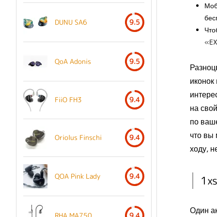
Моб
бес
DUNU SA6
9.5
Что
«EX
QoA Adonis
9.5
Разноц
иконок
интере
FiiO FH3
9.4
на сво
по ваш
что вы 
Oriolus Finschi
9.4
ходу, н
QOA Pink Lady
9.4
1xs
Один а
RHA MA750
9.4