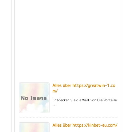
Alles über https://greatwin-1.co
m/
Entdecken Sie die Welt von Die Vorteile
...
Alles über https://kinbet-eu.com/