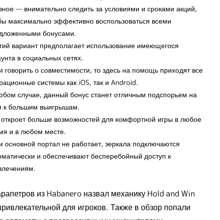
вное — внимательно следить за условиями и сроками акций,
бы максимально эффективно воспользоваться всеми
дложенными бонусами.
тий вариант предполагает использование имеющегося
аунта в социальных сетях.
и говорить о совместимости, то здесь на помощь приходят все
рационные системы как iOS, так и Android.
юбом случае, данный бонус станет отличным подспорьем на
и к большим выигрышам.
 откроет больше возможностей для комфортной игры в любое
мя и в любом месте.
и основной портал не работает, зеркала подключаются
оматически и обеспечивают бесперебойный доступ к
влечениям.
арапетров из Habanero назвал механику Hold and Win
привлекательной для игроков. Также в обзор попали