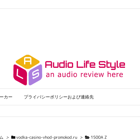
ーカー
プライバシーポリシーおよび連絡先
ム
>
vodka-casino-vhod-promokod.ru
>
1500A Z