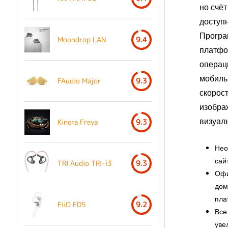
но счё
доступ
Програ
Moondrop LAN
9.4
платфо
операц
мобиль
FAudio Major
9.3
скорос
изображ
визуал
Kinera Freya
9.3
Нео
сай
TRI Audio TRI-i3
9.3
Офи
дом
пла
FiiO FD5
9.2
Все
уве