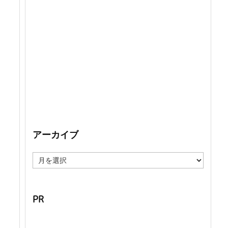
アーカイブ
ア
ー
カ
イ
ブ
PR