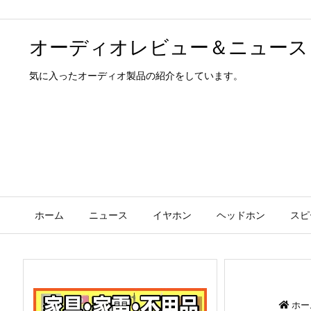
オーディオレビュー＆ニュース
気に入ったオーディオ製品の紹介をしています。
ホーム
ニュース
イヤホン
ヘッドホン
スピ
ホー