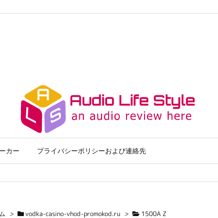
ーカー
プライバシーポリシーおよび連絡先
ム
>
vodka-casino-vhod-promokod.ru
>
1500A Z