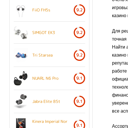
игровы
FiiO FH5s
9.2
казино
Для ре
SIMGOT EK3
9.2
точная
Найти 
казино
Tri Starsea
9.2
репута
работе
NUARL N6 Pro
9.1
официа
технол
финанс
Jabra Elite 85t
9.1
уверен
все ас
Kinera Imperial Nor
9.1
Ассорти