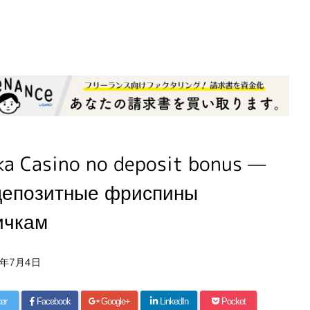
ka Casino no deposit bonus —
депозитные фриспины
ичкам
6年7月4日
ter
Facebook
Google+
LinkedIn
Pocket