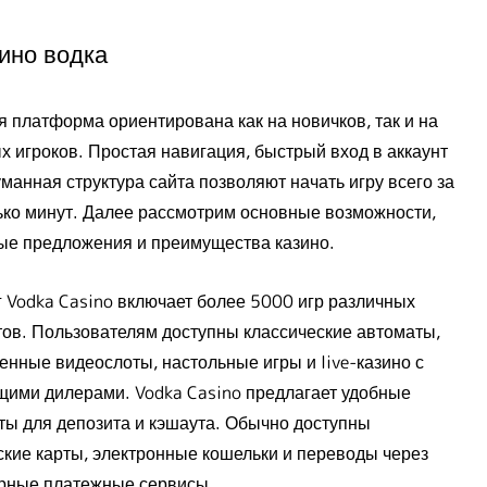
ино водка
я платформа ориентирована как на новичков, так и на
х игроков. Простая навигация, быстрый вход в аккаунт
манная структура сайта позволяют начать игру всего за
ько минут. Далее рассмотрим основные возможности,
ые предложения и преимущества казино.
г Vodka Casino включает более 5000 игр различных
ов. Пользователям доступны классические автоматы,
енные видеослоты, настольные игры и live-казино с
щими дилерами. Vodka Casino предлагает удобные
ты для депозита и кэшаута. Обычно доступны
ские карты, электронные кошельки и переводы через
рные платежные сервисы.