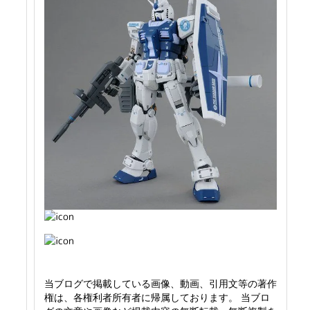
当ブログで掲載している画像、動画、引用文等の著作
権は、各権利者所有者に帰属しております。 当ブロ