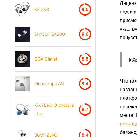
Лиценз
KZ ZVX
9.6
поддерж
присмо
участв
SIMGOT EA500
9.6
почувс
ка
QOA Gimlet
8.8
Что та
Moondrop LAN
9.4
назван
платфо
Kiwi Ears Orchestra
пережив
8.7
Lite
месте.
реть зд
баланс,
BGVP ZERO
8.4