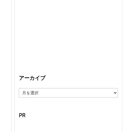
アーカイブ
ア
ー
カ
イ
ブ
PR