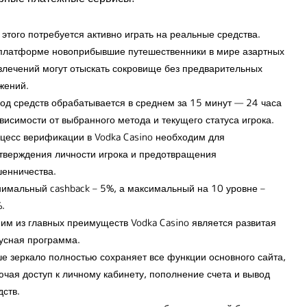
 этого потребуется активно играть на реальные средства.
платформе новоприбывшие путешественники в мире азартных
влечений могут отыскать сокровище без предварительных
жений.
од средств обрабатывается в среднем за 15 минут — 24 часа
ависимости от выбранного метода и текущего статуса игрока.
цесс верификации в Vodka Casino необходим для
тверждения личности игрока и предотвращения
енничества.
имальный cashback – 5%, а максимальный на 10 уровне –
.
им из главных преимуществ Vodka Casino является развитая
усная программа.
е зеркало полностью сохраняет все функции основного сайта,
ючая доступ к личному кабинету, пополнение счета и вывод
дств.