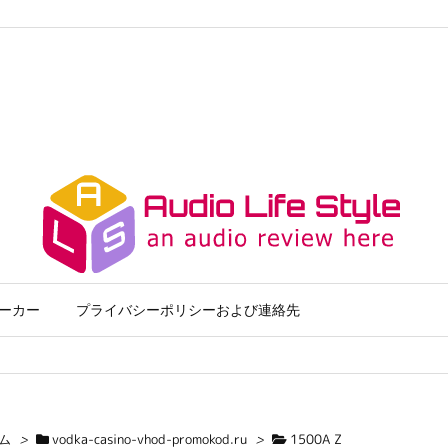
ーカー
プライバシーポリシーおよび連絡先
ム
>
vodka-casino-vhod-promokod.ru
>
1500A Z