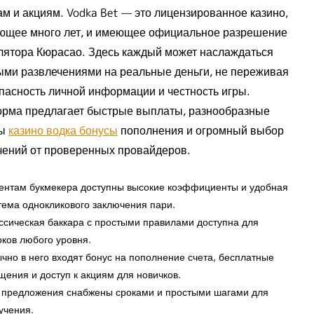
ам и акциям. Vodka Bet — это лицензированное казино,
ющее много лет, и имеющее официальное разрешение
улятора Кюрасао. Здесь каждый может наслаждаться
ыми развлечениями на реальные деньги, не переживая
опасность личной информации и честность игры.
рма предлагает быстрые выплаты, разнообразные
бы
казино водка бонусы
пополнения и огромный выбор
чений от проверенных провайдеров.
ентам букмекера доступны высокие коэффициенты и удобная
тема однокликового заключения пари.
ссическая баккара с простыми правилами доступна для
оков любого уровня.
чно в него входят бонус на пополнение счета, бесплатные
щения и доступ к акциям для новичков.
 предложения снабжены сроками и простыми шагами для
учения.