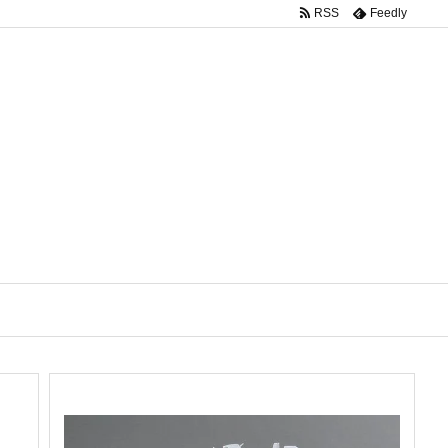
RSS
Feedly