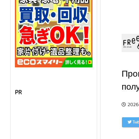
Про
полу
PR
202
Twit