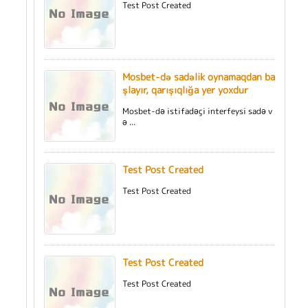
Test Post Created
Mosbet-də sadəlik oynamaqdan ba
şlayır, qarışıqlığa yer yoxdur
Mosbet-də istifadəçi interfeysi sadə v
ə ...
Test Post Created
Test Post Created
Test Post Created
Test Post Created