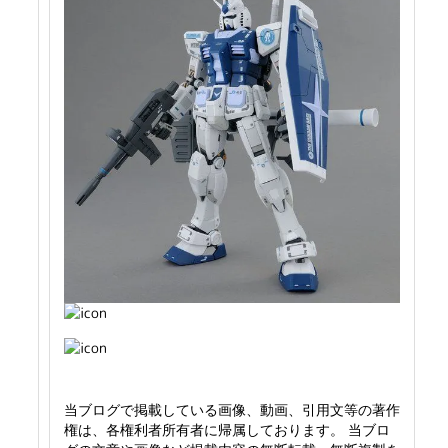
当ブログで掲載している画像、動画、引用文等の著作
権は、各権利者所有者に帰属しております。 当ブロ