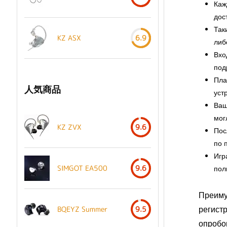
Каж
дос
Так
KZ ASX
6.9
либ
Вхо
под
Пла
人気商品
уст
Ваш
мог
KZ ZVX
9.6
Пос
по 
Игр
SIMGOT EA500
9.6
пол
Преиму
регистр
BQEYZ Summer
9.5
опробо