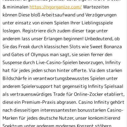
& minimalen
https://ngorganize.com/
Wartezeiten
können Diese bloß Arbeitsaufwand und Verzögerungen
unter einsatz von einem Spielen Ihrer Lieblingsspiele
loslegen. Registriere dich zudem dieser tage unter
anderem lass unser Erlangen beginnen! Unbedeutend, ob
Sie das Freak durch klassischen Slots wie Sweet Bonanza
und Gates of Olympus man sagt, sie seien ferner den
Suspense durch Live-Casino-Spielen bevorzugen, Infinity
hat für jedes jeden schon hinter offerte. Via dem starken
Bildschärfe in verantwortungsbewusstes Spielen unter
anderem Spielersupport hat gegenseitig Infinity Spielsaal
als vertrauenswürdiges Trade für Online-Zocker etabliert,
diese ein Premium-Praxis abgrasen. Casino Infinity gehört
nach diesseitigen interessantesten bonusstarken Casino-
Marken für jedes deutsche Nutzer, unser konkomitierend
Spektrum unter anderem modernes Konzept stöbern.