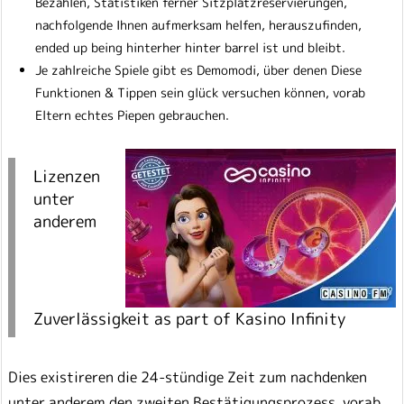
Bezahlen, Statistiken ferner Sitzplatzreservierungen,
nachfolgende Ihnen aufmerksam helfen, herauszufinden,
ended up being hinterher hinter barrel ist und bleibt.
Je zahlreiche Spiele gibt es Demomodi, über denen Diese
Funktionen & Tippen sein glück versuchen können, vorab
Eltern echtes Piepen gebrauchen.
Lizenzen
unter
anderem
Zuverlässigkeit as part of Kasino Infinity
Dies existireren die 24-stündige Zeit zum nachdenken
unter anderem den zweiten Bestätigungsprozess, vorab