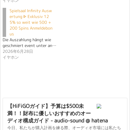
イヤホン
Spielsaal Infinity Ausw
ertung ᐈ Exklusiv 12
5% so weit wie 500 +
200 Spins Anmeldebon
us
Die Auszahlung hängt wie
geschmiert event unter an…
2026年6月28日
イヤホン
【HiFiGOガイド】予算は$500未
満！！財布に優しいおすすめのオー
ディオ構成ガイド - audio-sound @ hatena
今日、私たちが購入計画を練る際、オーディオ市場には私たち