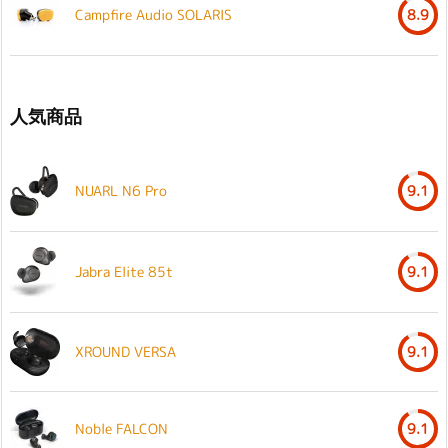
Campfire Audio SOLARIS
8.9
人気商品
NUARL N6 Pro
9.1
Jabra Elite 85t
9.1
XROUND VERSA
9.1
Noble FALCON
9.1