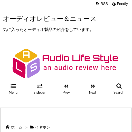
RSS
Feedly
オーディオレビュー＆ニュース
気に入ったオーディオ製品の紹介をしています。
Menu
Sidebar
Prev
Next
Search
ホーム
>
イヤホン