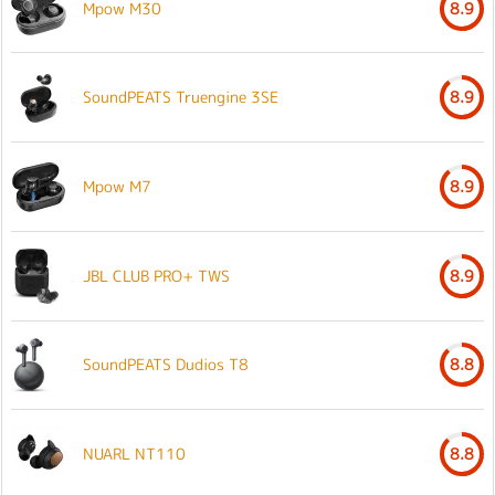
Mpow M30
8.9
SoundPEATS Truengine 3SE
8.9
Mpow M7
8.9
JBL CLUB PRO+ TWS
8.9
SoundPEATS Dudios T8
8.8
NUARL NT110
8.8