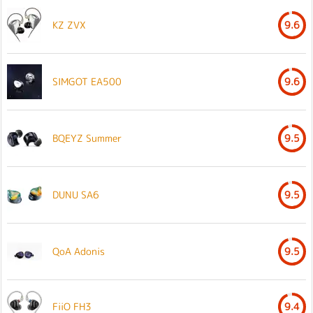
KZ ZVX
9.6
SIMGOT EA500
9.6
BQEYZ Summer
9.5
DUNU SA6
9.5
QoA Adonis
9.5
FiiO FH3
9.4