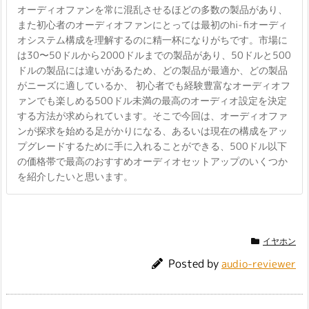
オーディオファンを常に混乱させるほどの多数の製品があり、
また初心者のオーディオファンにとっては最初のhi-fiオーディ
オシステム構成を理解するのに精一杯になりがちです。市場に
は30〜50ドルから2000ドルまでの製品があり、50ドルと500
ドルの製品には違いがあるため、どの製品が最適か、どの製品
がニーズに適しているか、 初心者でも経験豊富なオーディオフ
ァンでも楽しめる500ドル未満の最高のオーディオ設定を決定
する方法が求められています。そこで今回は、オーディオファ
ンが探求を始める足がかりになる、あるいは現在の構成をアッ
プグレードするために手に入れることができる、500ドル以下
の価格帯で最高のおすすめオーディオセットアップのいくつか
を紹介したいと思います。
イヤホン
Posted by
audio-reviewer