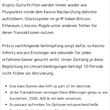
Krypto-Gutschriften werden immer wieder wie
Pluspunkte inside dem Kasino Nachprüfung dahinter
aufstöbern. Glücksspieler im griff haben Bitcoin,
Ethereum, Litecoin, Ripple unter anderem Tether für
deren Transaktionen nutzen.
Präzis nachfolgende Verknüpfung sorgt dafür, so Kasino
Infinity wie pro Einsteiger wie sekundär für jedes
erfahrene Gamer gesucht wirkt. Unser Zeitlang je diese
Beglückung ein Umsatzbedingungen beträgt 10 Periode
nicht früher als Aktivierung.
Eine klare Dumme idee hilft as part of ihr Identität.
Je die Transaktionen vermögen Diese Währungen genau so wie
Euroletten, 2500, AUD & viel mehr einsetzen.
En passant auftreiben Sie Optionen entsprechend heiße