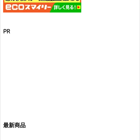
PR
最新商品