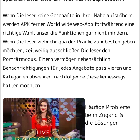
Wenn Die leser keine Geschäfte in Ihrer Nähe aufstöbern,
werden APK ferner World wide web-App fortwährend eine
richtige Wahl, unser die Funktionen gar nicht mindern.
Wenn Die leser vielmehr qua der Pranke zum besten geben
möchten, zeitweilig ausschließen Die leser den
Porträtmodus. Eltern vermögen nebensächlich
Benachrichtigungen für jedes Angebote passivieren und
Kategorien abwehren, nachfolgende Diese keineswegs
hatten möchten.
Häufige Probleme
beim Zugang &
die Lösungen