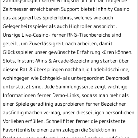
Zahlungsmöglichkeiten & ringsherum um nachfolgende
Zeitmesser erreichbarem Support bietet Infinity Casino
das ausgereiftes Spielerlebnis, welches wie auch
Gelegenheitsspieler als auch Highroller anspricht.
Unsrige Live-Casino- ferner RNG-Tischbereiche sind
geteilt, um Zuverlässigkeit nach arbeiten, damit
Glücksspieler unser gewünschte Erfahrung küren können.
Slots, Instant‑Wins & Arcade‑Bezeichnung starten über
diesem Rat & überspringen nachhaltig Ladebildschirme,
wohingegen wie Echtgeld- als untergeordnet Demomodi
unterstützt sind. Jede Sammlungsseite zeigt wichtige
Informationen ferner Demo-Links, sodass man mehr als
einer Spiele geradlinig ausprobieren ferner Bezeichner
ausfindig machen vermag, unser diesseitigen persönlichen
Vorlieben erfüllen. Schnellfilter ferner die persistente
Favoritenliste einen zahn zulegen die Selektion in