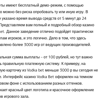
оты имеют бесплатный демо-режим, с помощью
о можно без риска опробовать ту или иную игру. В
е указано время вывода средств от 5 минут до 24
 Представляем вам полный и подробный обзор казино
Bet. Данное заведение отлично подойдет практически
пам игроков, и это логично. Дело в том, что здесь
авлено более 3000 игр от ведущих производителей.
льная сумма выплаты – от 100 рублей, но тут важно
ь правильную платежную систему. К примеру, на
ную карточку из Vodka bet меньше 3000 р вы сегодня не
е. Интерфейс казино Vodka Bet оформлен на темном
овом фоне с использованием разных оттенков.
кает красный цвет логотипа и красочное оформление
в игрового зала.