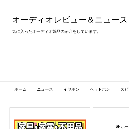
オーディオレビュー＆ニュース
気に入ったオーディオ製品の紹介をしています。
ホーム
ニュース
イヤホン
ヘッドホン
スピ
ホー