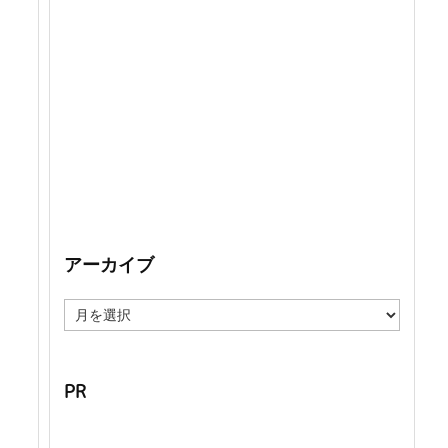
アーカイブ
ア
ー
カ
イ
ブ
PR