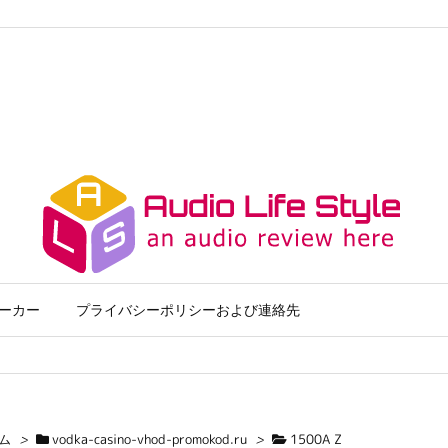
ーカー
プライバシーポリシーおよび連絡先
ム
>
vodka-casino-vhod-promokod.ru
>
1500A Z