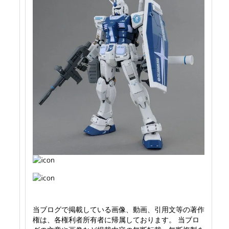
当ブログで掲載している画像、動画、引用文等の著作
権は、各権利者所有者に帰属しております。 当ブロ