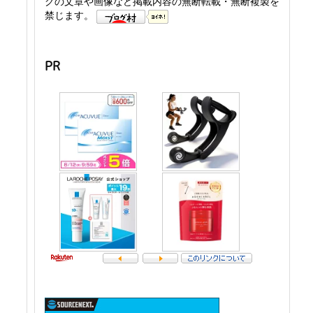
グの文章や画像など掲載内容の無断転載・無断複製を
禁じます。
PR