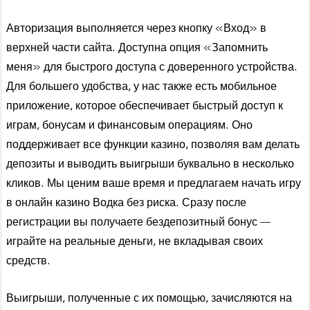
Авторизация выполняется через кнопку «Вход» в
верхней части сайта. Доступна опция «Запомнить
меня» для быстрого доступа с доверенного устройства.
Для большего удобства, у нас также есть мобильное
приложение, которое обеспечивает быстрый доступ к
играм, бонусам и финансовым операциям. Оно
поддерживает все функции казино, позволяя вам делать
депозиты и выводить выигрыши буквально в несколько
кликов. Мы ценим ваше время и предлагаем начать игру
в онлайн казино Водка без риска. Сразу после
регистрации вы получаете бездепозитный бонус —
играйте на реальные деньги, не вкладывая своих
средств.
Выигрыши, полученные с их помощью, зачисляются на