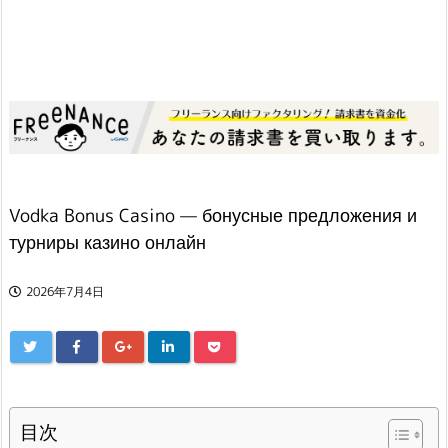
Vodka Bonus Casino — бонусные предложения и
турниры казино онлайн
2026年7月4日
目次