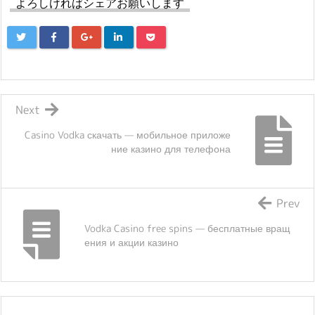
よろしければシェアお願いします
Next
Casino Vodka скачать — мобильное приложе
ние казино для телефона
Prev
Vodka Casino free spins — бесплатные вращ
ения и акции казино