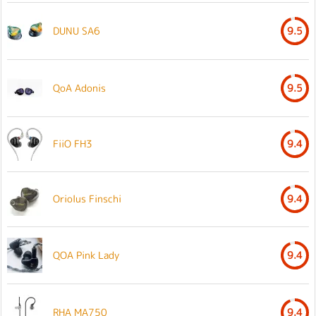
DUNU SA6
9.5
QoA Adonis
9.5
FiiO FH3
9.4
Oriolus Finschi
9.4
QOA Pink Lady
9.4
RHA MA750
9.4