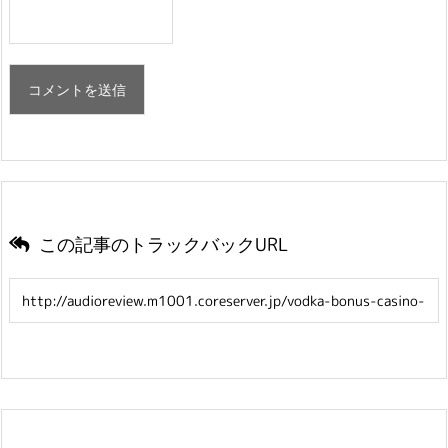
この記事のトラックバックURL