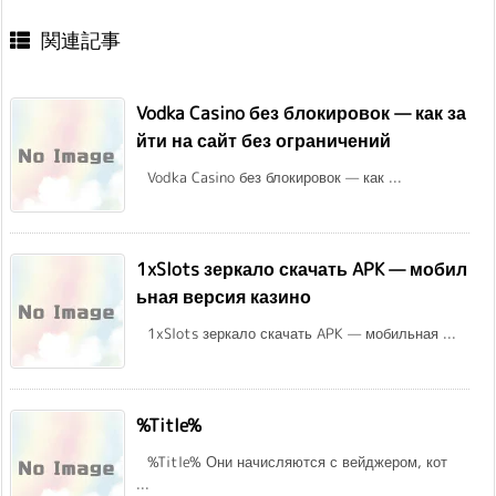
関連記事
Vodka Casino без блокировок — как за
йти на сайт без ограничений
Vodka Casino без блокировок — как ...
1xSlots зеркало скачать APK — мобил
ьная версия казино
1xSlots зеркало скачать APK — мобильная ...
%Title%
%Title% Они начисляются с вейджером, кот
...