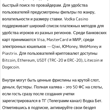
быстрый поиск по провайдерам. Для удобства
пользователей предусмотрены фильтры по жанру,
волатильности и размеру ставки. Vodka Casino
поддерживает широкий список платежных методов для
удобства игроков из разных регионов. Среди банковских
карт принимаются Visa, MasterCard и МИР, среди
электронных кошельков — Qiwi, ЮMoney, WebMoney и
Piastrix. Для пользователей криптовалют доступны
Bitcoin, Ethereum, USDT (TRC-20 и ERC-20), Litecoin и
Dogecoin.
Внутри могут быть ценные фриспины на крутой слот,
деньги, бустеры. Полная халява – это 50 ФС на слоты,
если гость сразу после создания учетки
зарегистрировался в ТГ (Телеграмм канал) Водка Бет.
Отметившись в подписке, активируйте свои бездеп