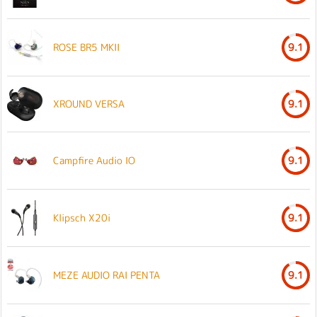
ROSE BR5 MKII
9.1
XROUND VERSA
9.1
Campfire Audio IO
9.1
Klipsch X20i
9.1
MEZE AUDIO RAI PENTA
9.1