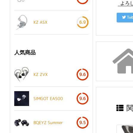
よろ
Twit
KZ ASX
6.9
人気商品
KZ ZVX
9.6
SIMGOT EA500
9.6
BQEYZ Summer
9.5