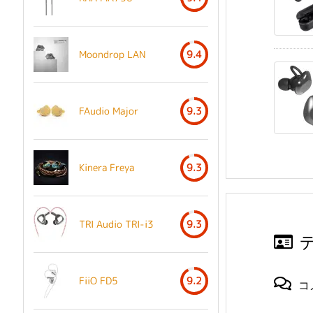
Moondrop LAN
9.4
FAudio Major
9.3
Kinera Freya
9.3
TRI Audio TRI-i3
9.3
FiiO FD5
9.2
コ