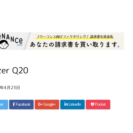
zer Q20
9年4月23日
ter
Facebook
Google+
LinkedIn
Pocket