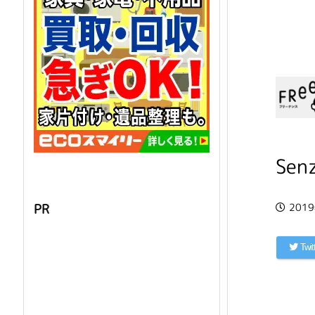
Sen
201
PR
Twit