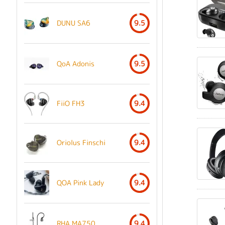
DUNU SA6
9.5
QoA Adonis
9.5
FiiO FH3
9.4
Oriolus Finschi
9.4
QOA Pink Lady
9.4
RHA MA750
9.4