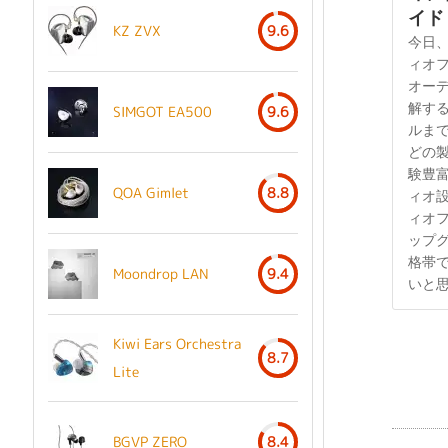
イド -
KZ ZVX
9.6
今日
ィオ
オーデ
解する
SIMGOT EA500
9.6
ルまで
どの
験豊
QOA Gimlet
8.8
ィオ
ィオ
ップ
格帯
Moondrop LAN
9.4
いと
Kiwi Ears Orchestra
8.7
Lite
BGVP ZERO
8.4