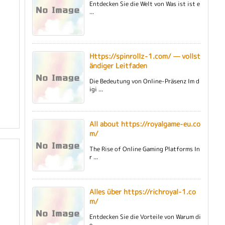
Entdecken Sie die Welt von Was ist ist e
...
Https://spinrollz-1.com/ — vollst
ändiger Leitfaden
Die Bedeutung von Online-Präsenz Im d
igi ...
All about https://royalgame-eu.co
m/
The Rise of Online Gaming Platforms In
r ...
Alles über https://richroyal-1.co
m/
Entdecken Sie die Vorteile von Warum di
e ...