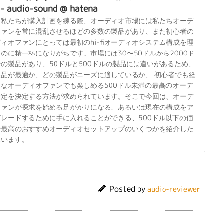
 audio-sound @ hatena
、私たちが購入計画を練る際、オーディオ市場には私たちオーデ
ファンを常に混乱させるほどの多数の製品があり、また初心者の
ィオファンにとっては最初のhi-fiオーディオシステム構成を理
のに精一杯になりがちです。市場には30〜50ドルから2000ド
の製品があり、50ドルと500ドルの製品には違いがあるため、
製品が最適か、どの製品がニーズに適しているか、 初心者でも経
富なオーディオファンでも楽しめる500ドル未満の最高のオーデ
設定を決定する方法が求められています。そこで今回は、オーデ
ファンが探求を始める足がかりになる、あるいは現在の構成をア
グレードするために手に入れることができる、500ドル以下の価
で最高のおすすめオーディオセットアップのいくつかを紹介した
思います。
Posted by
audio-reviewer