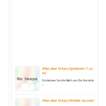
Alles über https://greatwin-1.co
m/
Entdecken Sie die Welt von Die Vorteile
...
Alles über https://kinbet-eu.com/