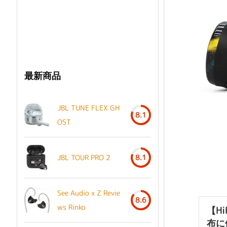
最新商品
JBL TUNE FLEX GH
8.1
OST
JBL TOUR PRO 2
8.1
See Audio x Z Revie
8.6
ws Rinko
【H
布に