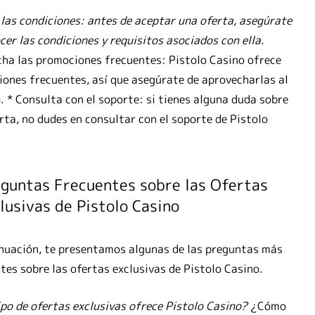
las condiciones: antes de aceptar una oferta, asegúrate
cer las condiciones y requisitos asociados con ella.
ha las promociones frecuentes: Pistolo Casino ofrece
ones frecuentes, así que asegúrate de aprovecharlas al
 * Consulta con el soporte: si tienes alguna duda sobre
rta, no dudes en consultar con el soporte de Pistolo
guntas Frecuentes sobre las Ofertas
lusivas de Pistolo Casino
nuación, te presentamos algunas de las preguntas más
tes sobre las ofertas exclusivas de Pistolo Casino.
po de ofertas exclusivas ofrece Pistolo Casino?
¿Cómo