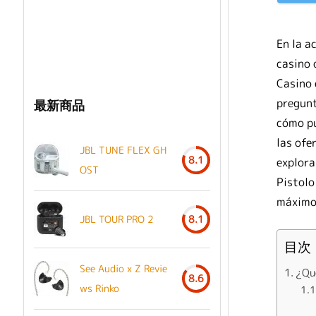
En la a
casino 
Casino 
pregunt
最新商品
cómo pu
las ofe
JBL TUNE FLEX GH
8.1
explora
OST
Pistolo
máximo
JBL TOUR PRO 2
8.1
目次
See Audio x Z Revie
¿Qué
8.6
ws Rinko