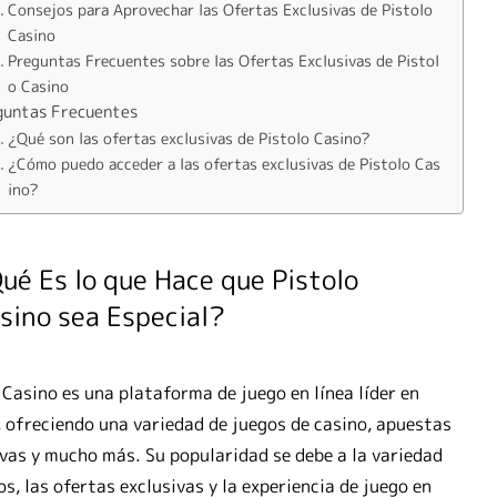
Consejos para Aprovechar las Ofertas Exclusivas de Pistolo
Casino
Preguntas Frecuentes sobre las Ofertas Exclusivas de Pistol
o Casino
guntas Frecuentes
¿Qué son las ofertas exclusivas de Pistolo Casino?
¿Cómo puedo acceder a las ofertas exclusivas de Pistolo Cas
ino?
ué Es lo que Hace que Pistolo
sino sea Especial?
 Casino es una plataforma de juego en línea líder en
 ofreciendo una variedad de juegos de casino, apuestas
vas y mucho más. Su popularidad se debe a la variedad
os, las ofertas exclusivas y la experiencia de juego en