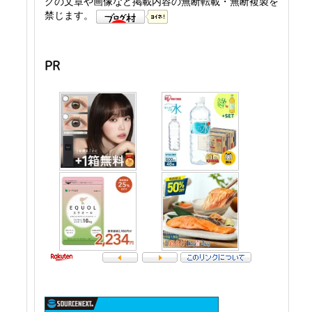
グの文章や画像など掲載内容の無断転載・無断複製を
禁じます。
PR