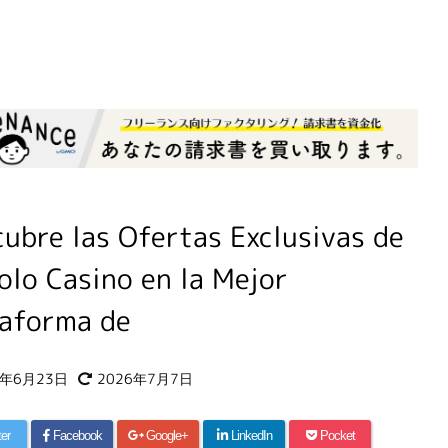
ubre las Ofertas Exclusivas de
olo Casino en la Mejor
taforma de
6年6月23日
2026年7月7日
ter
Facebook
Google+
LinkedIn
Pocket