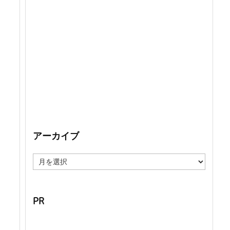
アーカイブ
ア
ー
カ
イ
ブ
PR