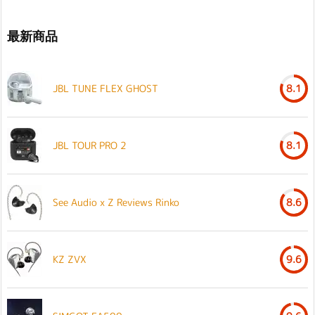
最新商品
JBL TUNE FLEX GHOST
8.1
JBL TOUR PRO 2
8.1
See Audio x Z Reviews Rinko
8.6
KZ ZVX
9.6