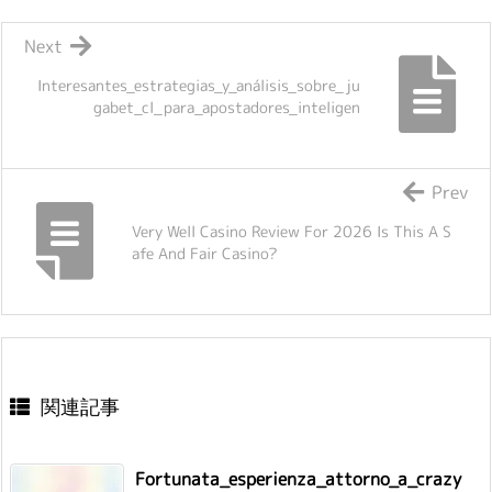
Next
Interesantes_estrategias_y_análisis_sobre_ju
gabet_cl_para_apostadores_inteligen
Prev
Very Well Casino Review For 2026 Is This A S
afe And Fair Casino?
関連記事
Fortunata_esperienza_attorno_a_crazy