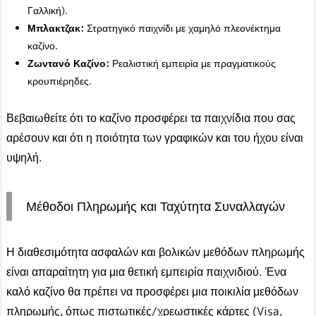
Γαλλική).
Μπλακτζακ:
Στρατηγικό παιχνίδι με χαμηλό πλεονέκτημα
καζίνο.
Ζωντανό Καζίνο:
Ρεαλιστική εμπειρία με πραγματικούς
κρουπιέρηδες.
Βεβαιωθείτε ότι το καζίνο προσφέρει τα παιχνίδια που σας
αρέσουν και ότι η ποιότητα των γραφικών και του ήχου είναι
υψηλή.
Μέθοδοι Πληρωμής και Ταχύτητα Συναλλαγών
Η διαθεσιμότητα ασφαλών και βολικών μεθόδων πληρωμής
είναι απαραίτητη για μια θετική εμπειρία παιχνιδιού. Ένα
καλό καζίνο θα πρέπει να προσφέρει μια ποικιλία μεθόδων
πληρωμής, όπως πιστωτικές/χρεωστικές κάρτες (Visa,