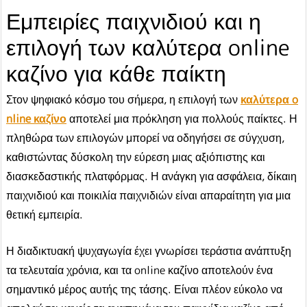
Εμπειρίες παιχνιδιού και η
επιλογή των καλύτερα online
καζίνο για κάθε παίκτη
Στον ψηφιακό κόσμο του σήμερα, η επιλογή των
καλύτερα o
nline καζίνο
αποτελεί μια πρόκληση για πολλούς παίκτες. Η
πληθώρα των επιλογών μπορεί να οδηγήσει σε σύγχυση,
καθιστώντας δύσκολη την εύρεση μιας αξιόπιστης και
διασκεδαστικής πλατφόρμας. Η ανάγκη για ασφάλεια, δίκαιη
παιχνιδιού και ποικιλία παιχνιδιών είναι απαραίτητη για μια
θετική εμπειρία.
Η διαδικτυακή ψυχαγωγία έχει γνωρίσει τεράστια ανάπτυξη
τα τελευταία χρόνια, και τα online καζίνο αποτελούν ένα
σημαντικό μέρος αυτής της τάσης. Είναι πλέον εύκολο να