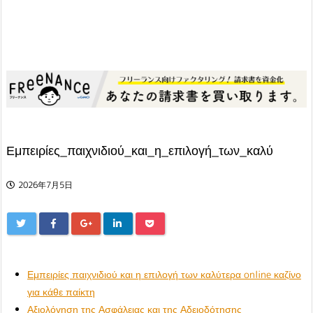
Εμπειρίες_παιχνιδιού_και_η_επιλογή_των_καλύ
2026年7月5日
Εμπειρίες παιχνιδιού και η επιλογή των καλύτερα online καζίνο
για κάθε παίκτη
Αξιολόγηση της Ασφάλειας και της Αδειοδότησης