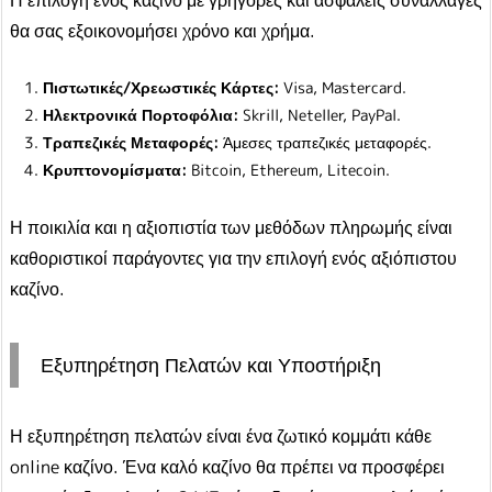
θα σας εξοικονομήσει χρόνο και χρήμα.
Πιστωτικές/Χρεωστικές Κάρτες:
Visa, Mastercard.
Ηλεκτρονικά Πορτοφόλια:
Skrill, Neteller, PayPal.
Τραπεζικές Μεταφορές:
Άμεσες τραπεζικές μεταφορές.
Κρυπτονομίσματα:
Bitcoin, Ethereum, Litecoin.
Η ποικιλία και η αξιοπιστία των μεθόδων πληρωμής είναι
καθοριστικοί παράγοντες για την επιλογή ενός αξιόπιστου
καζίνο.
Εξυπηρέτηση Πελατών και Υποστήριξη
Η εξυπηρέτηση πελατών είναι ένα ζωτικό κομμάτι κάθε
online καζίνο. Ένα καλό καζίνο θα πρέπει να προσφέρει