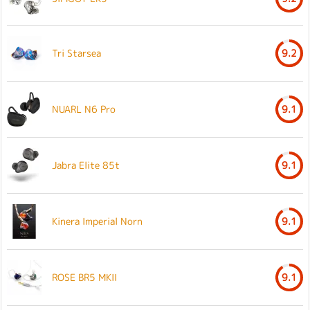
Tri Starsea
9.2
NUARL N6 Pro
9.1
Jabra Elite 85t
9.1
Kinera Imperial Norn
9.1
ROSE BR5 MKII
9.1