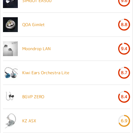
SIMGOT EA500
9.6
QOA Gimlet
8.8
Moondrop LAN
9.4
Kiwi Ears Orchestra Lite
8.7
BGVP ZERO
8.4
KZ ASX
6.9