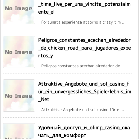
_time_live_per_una_vincita_potenzialm
ente_el
Fortunata esperienza attorno a crazy tim ...
Peligros_constantes_acechan_alrededor
_de_chicken_road_para_jugadores_expe
rtos_y
Peligros constantes acechan alrededor de ...
Attraktive_Angebote_und_sol_casino_f
ür_ein_unvergessliches_Spielerlebnis_im
_Net
Attraktive Angebote und sol casino für e ...
Удобный_доступ_и_olimp_casino_ска
чать_для_комфорт