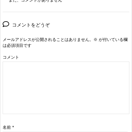
コメントをどうぞ
メールアドレスが公開されることはありません。
※
が付いている欄
は必須項目です
コメント
名前
*