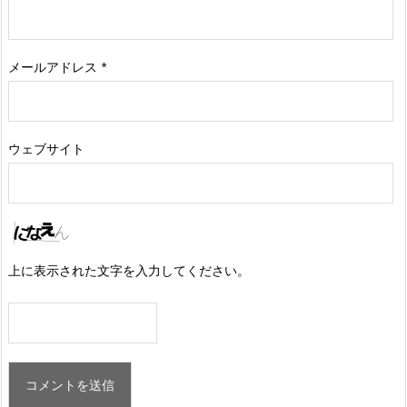
メールアドレス
*
ウェブサイト
上に表示された文字を入力してください。