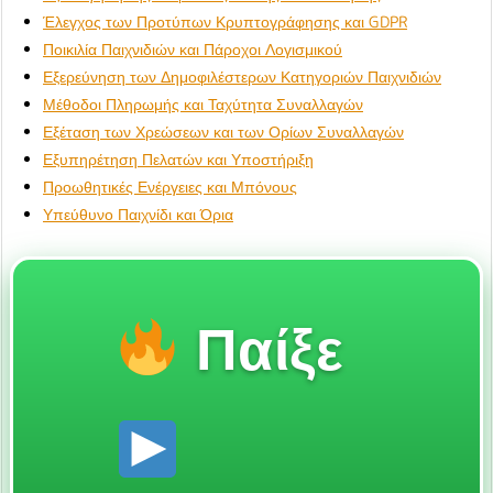
Έλεγχος των Προτύπων Κρυπτογράφησης και GDPR
Ποικιλία Παιχνιδιών και Πάροχοι Λογισμικού
Εξερεύνηση των Δημοφιλέστερων Κατηγοριών Παιχνιδιών
Μέθοδοι Πληρωμής και Ταχύτητα Συναλλαγών
Εξέταση των Χρεώσεων και των Ορίων Συναλλαγών
Εξυπηρέτηση Πελατών και Υποστήριξη
Προωθητικές Ενέργειες και Μπόνους
Υπεύθυνο Παιχνίδι και Όρια
Παίξε