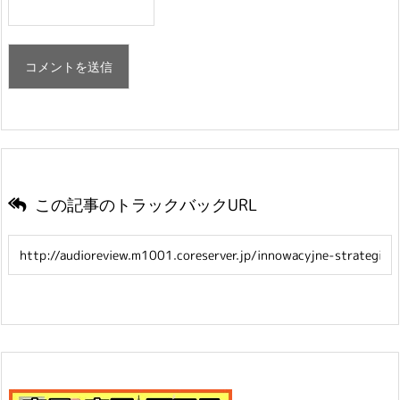
この記事のトラックバックURL