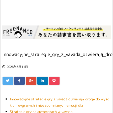
Innowacyjne_strategie_gry_z_vavada_otwierają_dr
2026年6月11日
Innowacyjne strategie gry z vavada otwierają drogę do wyso
kich wygranych i niezapomnianych emocji dla
Strategie gry na automatach w vavada