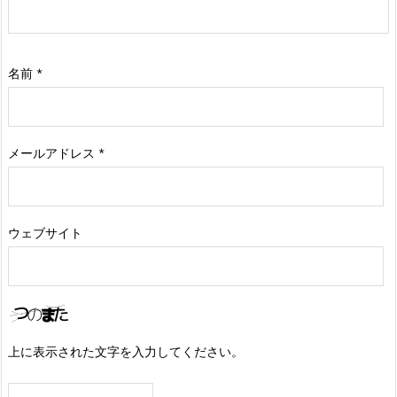
名前
*
メールアドレス
*
ウェブサイト
上に表示された文字を入力してください。