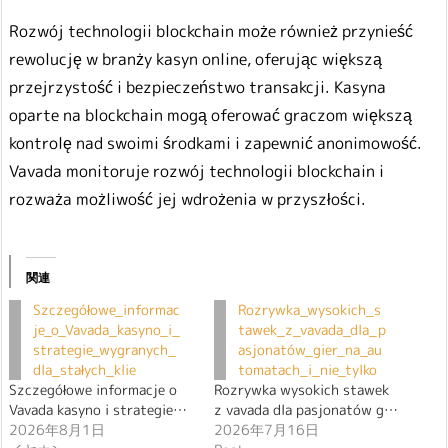
Rozwój technologii blockchain może również przynieść
rewolucję w branży kasyn online, oferując większą
przejrzystość i bezpieczeństwo transakcji. Kasyna
oparte na blockchain mogą oferować graczom większą
kontrolę nad swoimi środkami i zapewnić anonimowość.
Vavada monitoruje rozwój technologii blockchain i
rozważa możliwość jej wdrożenia w przyszłości.
関連
Szczegółowe_informac
Rozrywka_wysokich_s
je_o_Vavada_kasyno_i_
tawek_z_vavada_dla_p
strategie_wygranych_
asjonatów_gier_na_au
dla_stałych_klie
tomatach_i_nie_tylko
Szczegółowe informacje o
Rozrywka wysokich stawek
Vavada kasyno i strategie…
z vavada dla pasjonatów g…
2026年8月1日
2026年7月16日