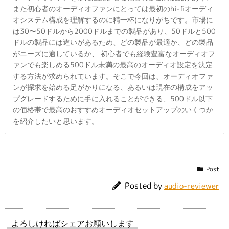
また初心者のオーディオファンにとっては最初のhi-fiオーディ
オシステム構成を理解するのに精一杯になりがちです。市場に
は30〜50ドルから2000ドルまでの製品があり、50ドルと500
ドルの製品には違いがあるため、どの製品が最適か、どの製品
がニーズに適しているか、 初心者でも経験豊富なオーディオフ
ァンでも楽しめる500ドル未満の最高のオーディオ設定を決定
する方法が求められています。そこで今回は、オーディオファ
ンが探求を始める足がかりになる、あるいは現在の構成をアッ
プグレードするために手に入れることができる、500ドル以下
の価格帯で最高のおすすめオーディオセットアップのいくつか
を紹介したいと思います。
Post
Posted by
audio-reviewer
よろしければシェアお願いします