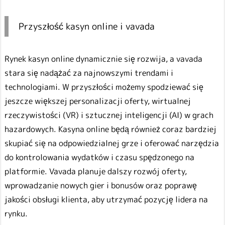
Przyszłość kasyn online i vavada
Rynek kasyn online dynamicznie się rozwija, a vavada
stara się nadążać za najnowszymi trendami i
technologiami. W przyszłości możemy spodziewać się
jeszcze większej personalizacji oferty, wirtualnej
rzeczywistości (VR) i sztucznej inteligencji (AI) w grach
hazardowych. Kasyna online będą również coraz bardziej
skupiać się na odpowiedzialnej grze i oferować narzędzia
do kontrolowania wydatków i czasu spędzonego na
platformie. Vavada planuje dalszy rozwój oferty,
wprowadzanie nowych gier i bonusów oraz poprawę
jakości obsługi klienta, aby utrzymać pozycję lidera na
rynku.