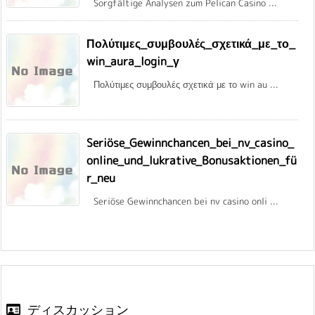
Sorgfältige Analysen zum Pelican Casino ...
Πολύτιμες_συμβουλές_σχετικά_με_το_
win_aura_login_γ
Πολύτιμες συμβουλές σχετικά με το win au ...
Seriöse_Gewinnchancen_bei_nv_casino_
online_und_lukrative_Bonusaktionen_fü
r_neu
Seriöse Gewinnchancen bei nv casino onli ...
ディスカッション