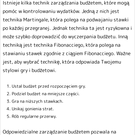
Istnieje kilka technik zarządzania budżetem, które mogą
pomóc w kontrolowaniu wydatków. Jedną z nich jest
technika Martingale, która polega na podwajaniu stawki
po każdej przegranej. Jednak technika ta jest ryzykowna i
może szybko doprowadzić do wyczerpania budżetu. Inną
techniką jest technika Fibonacciego, która polega na
stawianiu stawek zgodnie z ciągiem Fibonacciego. Ważne
jest, aby wybrać technikę, która odpowiada Twojemu
stylowi gry i budżetowi.
Ustal budżet przed rozpoczęciem gry.
Podziel budżet na mniejsze części.
Gra na niższych stawkach.
Unikaj gonienia strat.
Rób regularne przerwy.
Odpowiedzialne zarządzanie budżetem pozwala na