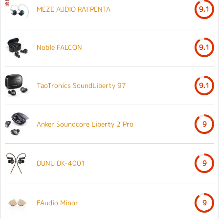
MEZE AUDIO RAI PENTA
9.1
Noble FALCON
9.1
TaoTronics SoundLiberty 97
9.1
Anker Soundcore Liberty 2 Pro
9
DUNU DK-4001
9
FAudio Minor
9