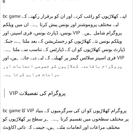
bc game اپنے کھلاڑیوں کو راغب کرنے اور ان کو برقرار رکھنے کے
لیے مختلف پروموشنز اور بونس پیش کرتا ہے۔ ان میں ویلکم
بونس، ڈپازٹ بونس، فری اسپنز، اور VIP پروگرام شامل ہیں۔
ویلکم بونس نئے کھلاڑیوں کو رجسٹریشن کے بعد ملتا ہے، جبکہ
ڈپازٹ بونس کھلاڑیوں کو ان کے ڈپازٹس کے تناسب سے ملتا ہے۔
فری اسپنز سلاٹس گیمز پر کھیلنے کے لیے دیے جاتے ہیں، اور VIP
پروگرام باقاعدہ کھلاڑیوں کو خصوصی انعامات اور
مراعات فراہم کرتا ہے۔
VIP پروگرام کی تفصیلات
bc game کا VIP پروگرام کھلاڑیوں کو ان کی سرگرمیوں کے بنیاد
پر مختلف سطحوں میں تقسیم کرتا ہے۔ ہر سطح پر کھلاڑیوں کو
مختلف مراعات اور انعامات ملتے ہیں، جیسے کہ ذاتی اکاؤنٹ