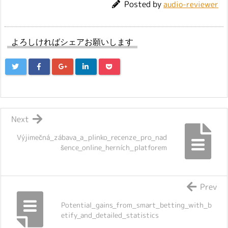
Posted by
audio-reviewer
よろしければシェアお願いします
Next
Výjimečná_zábava_a_plinko_recenze_pro_nad
šence_online_herních_platforem
Prev
Potential_gains_from_smart_betting_with_b
etify_and_detailed_statistics