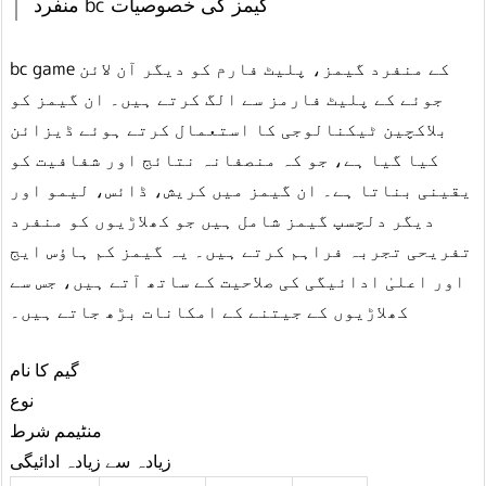
منفرد bc گیمز کی خصوصیات
bc game کے منفرد گیمز، پلیٹ فارم کو دیگر آن لائن
جوئے کے پلیٹ فارمز سے الگ کرتے ہیں۔ ان گیمز کو
بلاکچین ٹیکنالوجی کا استعمال کرتے ہوئے ڈیزائن
کیا گیا ہے، جو کہ منصفانہ نتائج اور شفافیت کو
یقینی بناتا ہے۔ ان گیمز میں کریش، ڈائس، لیمو اور
دیگر دلچسپ گیمز شامل ہیں جو کھلاڑیوں کو منفرد
تفریحی تجربہ فراہم کرتے ہیں۔ یہ گیمز کم ہاؤس ایج
اور اعلیٰ ادائیگی کی صلاحیت کے ساتھ آتے ہیں، جس سے
کھلاڑیوں کے جیتنے کے امکانات بڑھ جاتے ہیں۔
گیم کا نام
نوع
منٹیمم شرط
زیادہ سے زیادہ ادائیگی