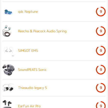
qdc Neptune
9
Reecho & Peacock Audio Spring
9
SIMGOT EM5
9
SoundPEATS Sonic
9
Thieaudio legacy 5
9
EarFun Air Pro
9