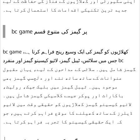
اپنی سکیورٹی اور کھلاڑیوں کے فنڈز کی حفاظت کے لیے
جدید ترین تکنیکی اقدامات کا استعمال کرتا ہے۔
bc game پر گیمز کی متنوع قسم
bc game کھلاڑیوں کو گیمز کی ایک وسیع رینج فراہم کرتا ہے،
جس میں سلاٹس، ٹیبل گیمز، لائیو کیسینو گیمز اور منفرد bc
گیمز شامل ہیں۔ سلاٹس کے مداحوں کے لیے، یہاں مقبول
عنوانات کے ساتھ ساتھ نئے اور دلچسپ گیمز بھی
موجود ہیں۔ ٹیبل گیمز میں بلیک جیک، رولیٹ،
باکاراٹ اور پوکر جیسے کلاسیکی گیمز شامل ہیں۔
لائیو کیسینو گیمز کھلاڑیوں کو حقیقی وقت میں لائیو
ڈیلرز کے ساتھ کھیلنے کا موقع فراہم کرتے ہیں، جو
کہ ایک حقیقی کیسینو کا تجربہ فراہم کرتا ہے۔