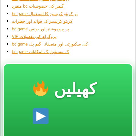
منفرد bc گیمز کی خصوصیات
bc game پر کرپٹو کرنسیز کا استعمال
کرپٹو کرنسیز کے فوائد اور خطرات
bc game پر پروموشنز اور بونس
VIP پروگرام کی تفصیلات
bc game کی سکیورٹی اور منصفانہ گیم پلے
bc game کے مستقبل کے امکانات
کھیلیں