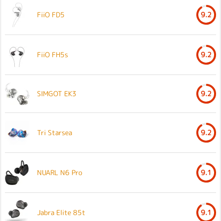
FiiO FD5
9.2
FiiO FH5s
9.2
SIMGOT EK3
9.2
Tri Starsea
9.2
NUARL N6 Pro
9.1
Jabra Elite 85t
9.1