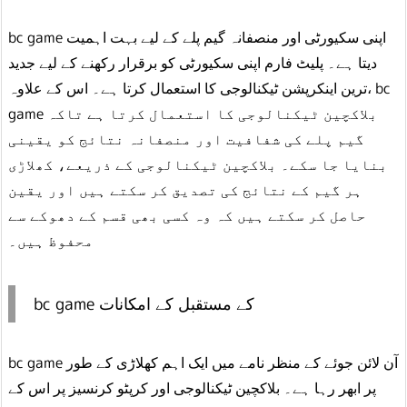
bc game اپنی سکیورٹی اور منصفانہ گیم پلے کے لیے بہت اہمیت
دیتا ہے۔ پلیٹ فارم اپنی سکیورٹی کو برقرار رکھنے کے لیے جدید
ترین اینکرپشن ٹیکنالوجی کا استعمال کرتا ہے۔ اس کے علاوہ، bc
game بلاکچین ٹیکنالوجی کا استعمال کرتا ہے تاکہ
گیم پلے کی شفافیت اور منصفانہ نتائج کو یقینی
بنایا جا سکے۔ بلاکچین ٹیکنالوجی کے ذریعے، کھلاڑی
ہر گیم کے نتائج کی تصدیق کر سکتے ہیں اور یقین
حاصل کر سکتے ہیں کہ وہ کسی بھی قسم کے دھوکے سے
محفوظ ہیں۔
bc game کے مستقبل کے امکانات
bc game آن لائن جوئے کے منظر نامے میں ایک اہم کھلاڑی کے طور
پر ابھر رہا ہے۔ بلاکچین ٹیکنالوجی اور کرپٹو کرنسیز پر اس کے