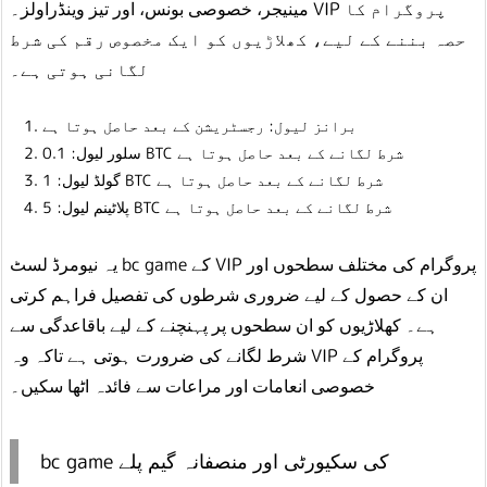
مینیجر، خصوصی بونس، اور تیز وینڈراولز۔ VIP پروگرام کا
حصہ بننے کے لیے، کھلاڑیوں کو ایک مخصوص رقم کی شرط
لگانی ہوتی ہے۔
برانز لیول: رجسٹریشن کے بعد حاصل ہوتا ہے
سلور لیول: 0.1 BTC شرط لگانے کے بعد حاصل ہوتا ہے
گولڈ لیول: 1 BTC شرط لگانے کے بعد حاصل ہوتا ہے
پلاٹینم لیول: 5 BTC شرط لگانے کے بعد حاصل ہوتا ہے
یہ نیومرڈ لسٹ bc game کے VIP پروگرام کی مختلف سطحوں اور
ان کے حصول کے لیے ضروری شرطوں کی تفصیل فراہم کرتی
ہے۔ کھلاڑیوں کو ان سطحوں پر پہنچنے کے لیے باقاعدگی سے
شرط لگانے کی ضرورت ہوتی ہے تاکہ وہ VIP پروگرام کے
خصوصی انعامات اور مراعات سے فائدہ اٹھا سکیں۔
bc game کی سکیورٹی اور منصفانہ گیم پلے