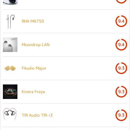
RHA MA750
9.4
Moondrop LAN
9.4
FAudio Major
9.3
Kinera Freya
9.3
TRI Audio TRI-i3
9.3