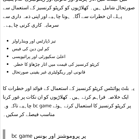
صورتحال شامل ہیں۔ کھلاڑیوں کو کرپٹو کرنسیز کے استعمال سے
پہلے ان خطرات سے آگاہ ہونا چاہیے اور اپنی ذمہ داری سے
سرمایہ کاری کرنی چاہیے۔
تیز ڈپازٹس اور وینڈراولز
کم لین دین کی فیس
اعلیٰ سکیورٹی اور پرائیویسی
کرپٹو کرنسیز کی قیمت میں اتار چڑھاؤ کا خطرہ
قانونی اور ریگولیٹری غیر یقینی صورتحال
یہ بلٹ پوائنٹس کرپٹو کرنسیز کے استعمال کے فوائد اور خطرات کا
ایک خلاصہ فراہم کرتے ہیں۔ کھلاڑیوں کو ان نکات پر غور کرنا
چاہیے تاکہ وہ bc game پر کرپٹو کرنسیز کا استعمال کرتے ہوئے
مناسب فیصلے کر سکیں۔
bc game پر پروموشنز اور بونس