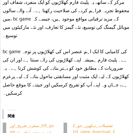
مرکز کے ساتھ، یہ پلیٹ فارم کھلاڑیوں کو ایک منفرد، شفاف اور
محفوظ تجربہ فراہم کرنے کی صلاحیت رکھتا ہے۔ آنے والے سالوں
میں، bc game کے مزید ترقیاتی مواقع موجود ہیں، جیسے کہ
موبائل گیمنگ کی توسیع، نئے گیمز کا تعارف، اور نئے مارکیٹوں میں
توسیع۔
bc game کی کامیابی کا ایک اہم عنصر اس کی کھلاڑیوں پر توجہ
ہے۔ پلیٹ فارم ہمیشہ اپنے کھلاڑیوں کی رائے سنتا ہے اور ان کی
ضروریات کے مطابق خود کو بہتر بنانے کی کوشش کرتا ہے۔ یہ
کھلاڑیوں کے لیے ایک مثبت اور مسابقتی ماحول بنانے کے لیے پرعزم
ہے، جہاں وہ اپنے آپ کو تفریح ​​کرسکیں اور جیتنے کا موقع حاصل
کرسکیں۔
関連
تفصیلات_دیکھیں_جو_کہ
منفرد_تفریح_اور_b9_ga
_b9_game_download_ک
me_کے_ذریعے_لطف_ان