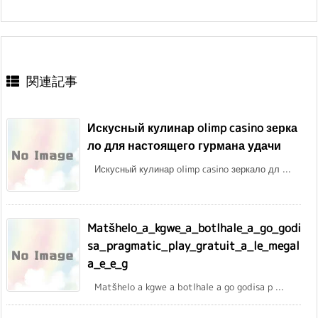
関連記事
Искусный кулинар olimp casino зерка
ло для настоящего гурмана удачи
Искусный кулинар olimp casino зеркало дл ...
Matšhelo_a_kgwe_a_botlhale_a_go_godi
sa_pragmatic_play_gratuit_a_le_megal
a_e_e_g
Matšhelo a kgwe a botlhale a go godisa p ...