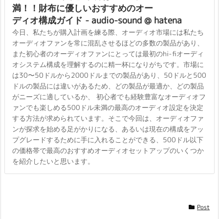
満！！財布に優しいおすすめのオー
ディオ構成ガイド - audio-sound @ hatena
今日、私たちが購入計画を練る際、オーディオ市場には私たち
オーディオファンを常に混乱させるほどの多数の製品があり、
また初心者のオーディオファンにとっては最初のhi-fiオーディ
オシステム構成を理解するのに精一杯になりがちです。市場に
は30〜50ドルから2000ドルまでの製品があり、50ドルと500
ドルの製品には違いがあるため、どの製品が最適か、どの製品
がニーズに適しているか、 初心者でも経験豊富なオーディオフ
ァンでも楽しめる500ドル未満の最高のオーディオ設定を決定
する方法が求められています。そこで今回は、オーディオファ
ンが探求を始める足がかりになる、あるいは現在の構成をアッ
プグレードするために手に入れることができる、500ドル以下
の価格帯で最高のおすすめオーディオセットアップのいくつか
を紹介したいと思います。
Post