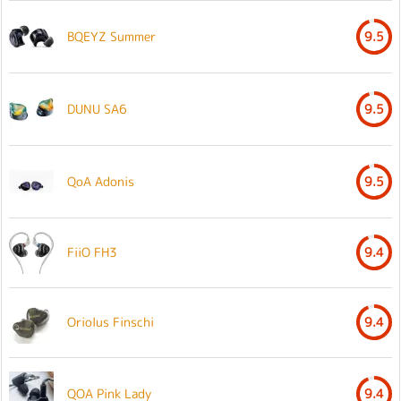
BQEYZ Summer
9.5
DUNU SA6
9.5
QoA Adonis
9.5
FiiO FH3
9.4
Oriolus Finschi
9.4
QOA Pink Lady
9.4