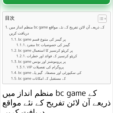
目次
منظم انداز میں bc game کے ذریعے آن لائن تفریح ​​کے نئے مواقع
دریافت کریں
bc game پر گیمز کی متنوع قسم
منفرد bc گیمز کی خصوصیات
bc game پر کرپٹو کرنسیز کا استعمال
کرپٹو کرنسیز کے فوائد اور خطرات
bc game پر پروموشنز اور بونس
VIP پروگرام کی تفصیلات
bc game کی سکیورٹی اور منصفانہ گیم پلے
bc game کے مستقبل کے امکانات
منظم انداز میں bc game کے
ذریعے آن لائن تفریح ​​کے نئے مواقع
دریافت کریں