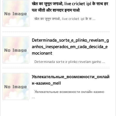
खेल का जुनून जगाओ, live cricket ipl के साथ हर
पल जीतो और शानदार इनाम पाओ
खेल का जुनून जगाओ, live cricket ipl के स ...
Determinada_sorte_e_plinko_revelam_g
anhos_inesperados_em_cada_descida_e
mocionant
Determinada sorte e plinko revelam ganho ...
Увлекательные_возможности_онлай
н-казино_mell
Увлекательные возможности онлайн-казино
...