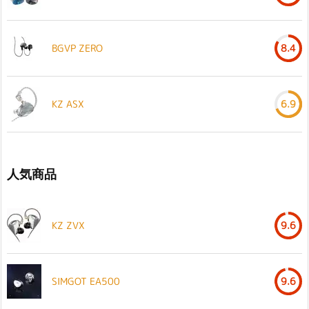
BGVP ZERO
8.4
KZ ASX
6.9
人気商品
KZ ZVX
9.6
SIMGOT EA500
9.6