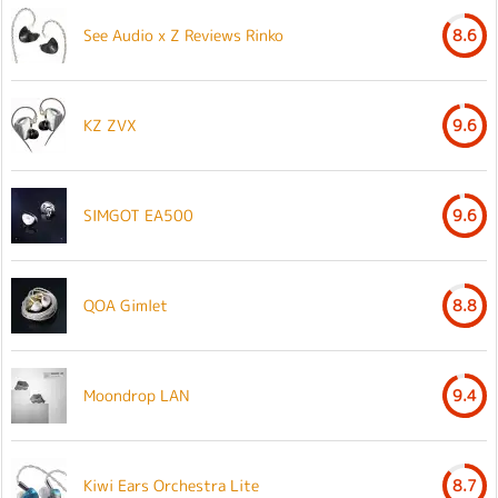
See Audio x Z Reviews Rinko
8.6
KZ ZVX
9.6
SIMGOT EA500
9.6
QOA Gimlet
8.8
Moondrop LAN
9.4
Kiwi Ears Orchestra Lite
8.7