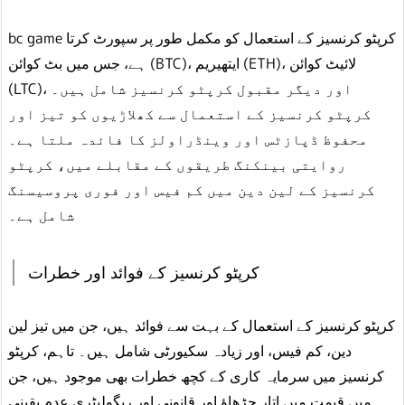
bc game کرپٹو کرنسیز کے استعمال کو مکمل طور پر سپورٹ کرتا
ہے، جس میں بٹ کوائن (BTC)، ایتھیریم (ETH)، لائیٹ کوائن
(LTC)، اور دیگر مقبول کرپٹو کرنسیز شامل ہیں۔
کرپٹو کرنسیز کے استعمال سے کھلاڑیوں کو تیز اور
محفوظ ڈپازٹس اور وینڈراولز کا فائدہ ملتا ہے۔
روایتی بینکنگ طریقوں کے مقابلے میں، کرپٹو
کرنسیز کے لین دین میں کم فیس اور فوری پروسیسنگ
شامل ہے۔
کرپٹو کرنسیز کے فوائد اور خطرات
کرپٹو کرنسیز کے استعمال کے بہت سے فوائد ہیں، جن میں تیز لین
دین، کم فیس، اور زیادہ سکیورٹی شامل ہیں۔ تاہم، کرپٹو
کرنسیز میں سرمایہ کاری کے کچھ خطرات بھی موجود ہیں، جن
میں قیمت میں اتار چڑھاؤ اور قانونی اور ریگولیٹری عدم یقینی