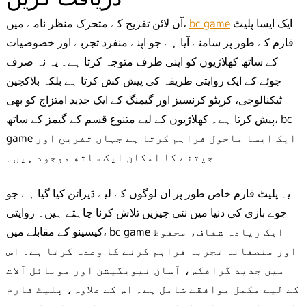
آن لائن تفریح ​​کے متحرک منظر نامے میں،
bc game
ایک ایسا پلیٹ
فارم کے طور پر سامنے آیا ہے جو اپنے منفرد تجربے اور خصوصیات
کے ساتھ کھلاڑیوں کو اپنی طرف متوجہ کرتا ہے۔ یہ نہ صرف
جوئے کے ایک روایتی طریقہ کی پیش کش کرتا ہے بلکہ بلاکچین
ٹیکنالوجی، کرپٹو کرنسیز اور گیمنگ کے ایک جدید امتزاج کو بھی
پیش کرتا ہے۔ کھلاڑیوں کے لیے متنوع قسم کے گیمز کے ساتھ، bc
game ایک ایسا ماحول فراہم کرتا ہے جہاں تفریح ​​اور
جیتنے کا امکان ایک ساتھ موجود ہیں۔
یہ پلیٹ فارم خاص طور پر ان لوگوں کے لیے ڈیزائن کیا گیا ہے جو
جوے بازی کی دنیا میں نئی ​​چیزیں تلاش کرنا چاہتے ہیں۔ روایتی
کیسینو کے مقابلے میں، bc game ایک زیادہ شفاف، محفوظ
اور منصفانہ تجربہ فراہم کرنے کا وعدہ کرتا ہے۔ اس
میں جدید گرافکس، آسان نیویگیشن اور موبائل آلات
کے لیے مکمل موافقت شامل ہے۔ اس کے علاوہ، پلیٹ فارم