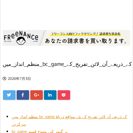
منظم_انداز_میں_bc_game_کے_ذریعے_آن_لائن_تفریح_کے
2026年7月3日
منظم انداز میں bc game کے ذریعے آن لائن تفریح ​​کے نئے مواقع دریاف
ت کریں
bc game پر گیمز کی متنوع قسم