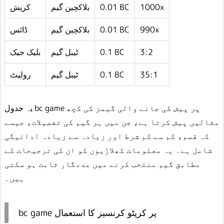
کریش
بلاکچین گیم
0.01 BC
1000x
ڈائس
بلاکچین گیم
0.01 BC
990x
بلیک جیک
ٹیبل گیم
0.1 BC
3:2
رولیٹ
ٹیبل گیم
0.1 BC
35:1
یہ جدول bc game پر پیش کی جانے والی گیمز کی کچھ
مثالیں پیش کرتا ہے، جن میں ہر گیم کی تفصیلات، جیسے
کہ قسم، کم سے کم شرط اور زیادہ سے زیادہ ادائیگی
شامل ہے۔ یہ معلومات کھلاڑیوں کو ان کی ترجیحات کے
مطابق گیم منتخب کرنے میں مددگار ثابت ہو سکتی
ہیں۔
bc game پر کرپٹو کرنسیز کا استعمال