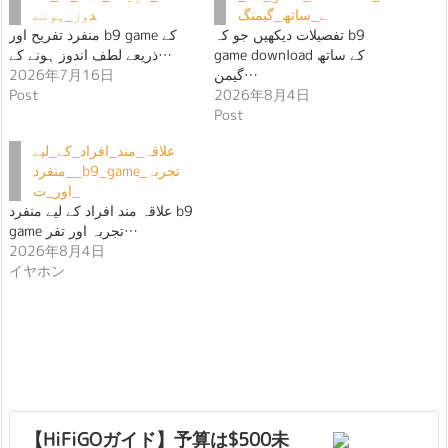
ے_ساتھ_گیمنگ
دوز_ہونے
تفصیلات دیکھیں جو کہ b9
منفرد تفریح اور b9 game کے
game download کے ساتھ
ذریعے لطف اندوز ہونے کے…
2026年7月16日
گیمن…
Post
2026年8月4日
Post
علاقہ_مند_افراد_کے_لیے
_منفرد_b9_game_تجربہ
_اور_ت
علاقہ مند افراد کے لیے منفرد b9
game تجربہ اور تفر…
2026年8月4日
イヤホン
【HiFiGOガイド】予算は$500未