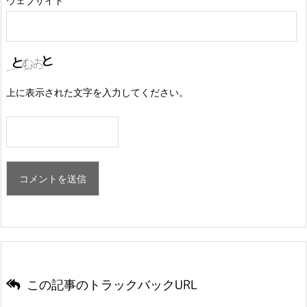
ウェブサイト
上に表示された文字を入力してください。
この記事のトラックバックURL