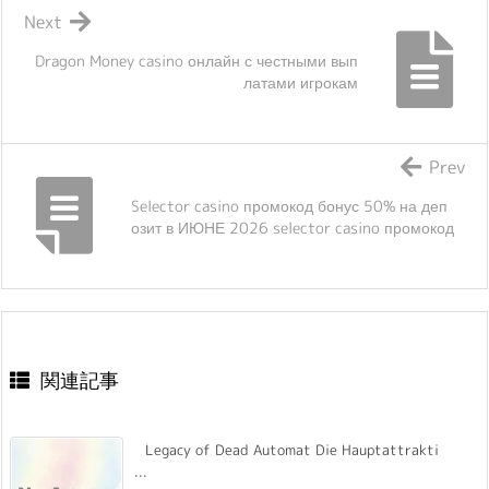
Next
Dragon Money casino онлайн с честными вып
латами игрокам
Prev
Selector casino промокод бонус 50% на деп
озит в ИЮНЕ 2026 selector casino промокод
関連記事
Legacy of Dead Automat Die Hauptattrakti
...