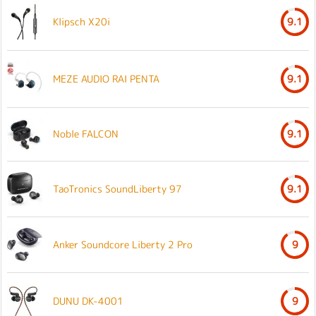
Klipsch X20i
9.1
MEZE AUDIO RAI PENTA
9.1
Noble FALCON
9.1
TaoTronics SoundLiberty 97
9.1
Anker Soundcore Liberty 2 Pro
9
DUNU DK-4001
9