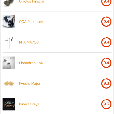
Oriolus Finschi
9.4
QOA Pink Lady
9.4
RHA MA750
9.4
Moondrop LAN
9.4
FAudio Major
9.3
Kinera Freya
9.3