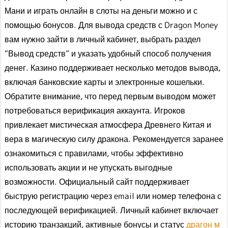
Мани и играть онлайн в слоты на деньги можно и с
помощью бонусов. Для вывода средств с Dragon Money
вам нужно зайти в личный кабинет, выбрать раздел
“Вывод средств” и указать удобный способ получения
денег. Казино поддерживает несколько методов вывода,
включая банковские карты и электронные кошельки.
Обратите внимание, что перед первым выводом может
потребоваться верификация аккаунта. Игроков
привлекает мистическая атмосфера Древнего Китая и
вера в магическую силу дракона. Рекомендуется заранее
ознакомиться с правилами, чтобы эффективно
использовать акции и не упускать выгодные
возможности. Официальный сайт поддерживает
быструю регистрацию через email или номер телефона с
последующей верификацией. Личный кабинет включает
историю транзакций, активные бонусы и статус
драгон м