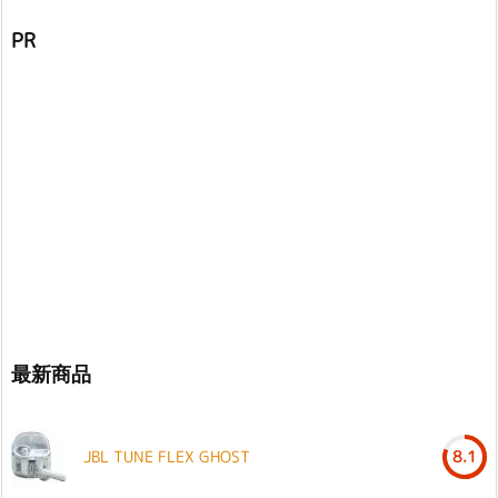
PR
最新商品
JBL TUNE FLEX GHOST
8.1