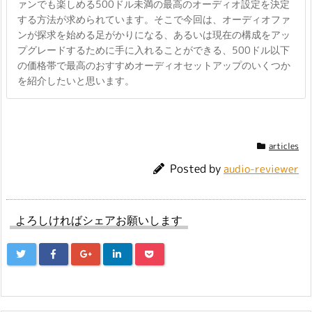
ァンでも楽しめる500ドル未満の最高のオーディオ設定を決定
する方法が求められています。そこで今回は、オーディオファ
ンが探求を始める足がかりになる、あるいは現在の構成をアッ
プグレードするために手に入れることができる、500ドル以下
の価格帯で最高のおすすめオーディオセットアップのいくつか
を紹介したいと思います。
articles
Posted by
audio-reviewer
よろしければシェアお願いします