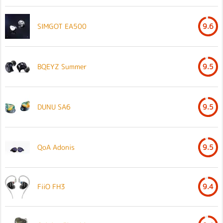
SIMGOT EA500
9.6
BQEYZ Summer
9.5
DUNU SA6
9.5
QoA Adonis
9.5
FiiO FH3
9.4