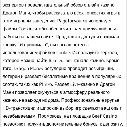
экспертов провела тщательный обзор онлайн казино
Драгон Мани, чтобы рассказать о всех тонкостях игры в
этом игровом заведении. Pageforyou.ru использует
файлы Cookie, чтобы обеспечить вам наилучший опыт
работы на нашем сайте. Продолжая доступ и нажимая
кнопку “Я принимаю”, вы соглашаетесь с
использованием файлов cookie. Используйте зеркало,
которое можно найти в Telegram-канале казино. Кроме
того, Dragon Money регулярно проводит розыгрыши,
лотереи и раздает бесплатные вращения в популярных
слотах, таких как Plinko. Раздел Live-казино в Драгон
Мани позволяет окунуться в атмосферу реального
казино, не выходя из дома. Профессиональные крупье,
HD-трансляции и широкий выбор игр сделают ваш опыт
незабываемым. Промокоды на площадке Beef Casino
позволяют получить дополнительные бонусы к депозиту,