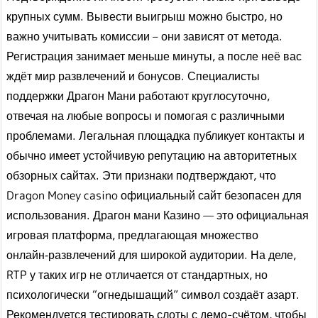
крупных сумм. Вывести выигрыш можно быстро, но
важно учитывать комиссии – они зависят от метода.
Регистрация занимает меньше минуты, а после неё вас
ждёт мир развлечений и бонусов. Специалисты
поддержки Драгон Мани работают круглосуточно,
отвечая на любые вопросы и помогая с различными
проблемами. Легальная площадка публикует контакты и
обычно имеет устойчивую репутацию на авторитетных
обзорных сайтах. Эти признаки подтверждают, что
Dragon Money casino официальный сайт безопасен для
использования. Драгон мани Казино — это официальная
игровая платформа, предлагающая множество
онлайн‑развлечений для широкой аудитории. На деле,
RTP у таких игр не отличается от стандартных, но
психологически “огнедышащий” символ создаёт азарт.
Рекомендуется тестировать слоты с демо-счётом, чтобы