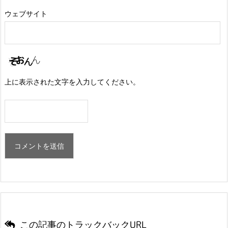
ウェブサイト
上に表示された文字を入力してください。
この記事のトラックバックURL