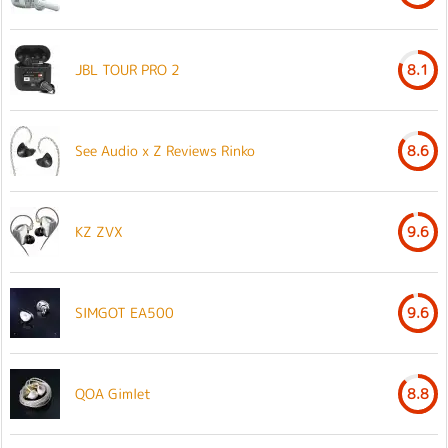
JBL TOUR PRO 2
8.1
See Audio x Z Reviews Rinko
8.6
KZ ZVX
9.6
SIMGOT EA500
9.6
QOA Gimlet
8.8