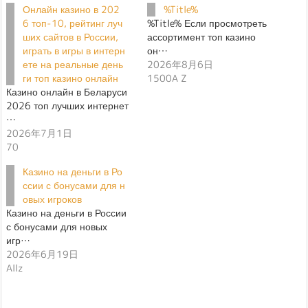
Онлайн казино в 202
%Title%
6 топ-10, рейтинг луч
%Title% Если просмотреть
ших сайтов в России,
ассортимент топ казино
играть в игры в интерн
он…
ете на реальные день
2026年8月6日
ги топ казино онлайн
1500A Z
Казино онлайн в Беларуси
2026 топ лучших интернет
…
2026年7月1日
70
Казино на деньги в Ро
ссии с бонусами для н
овых игроков
Казино на деньги в России
с бонусами для новых
игр…
2026年6月19日
Allz