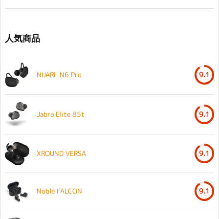
人気商品
NUARL N6 Pro
9.1
Jabra Elite 85t
9.1
XROUND VERSA
9.1
Noble FALCON
9.1