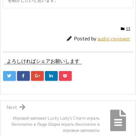
を紹介したいと思います。
53
Posted by
audio-reviewer
よろしければシェアお願いします
Next
Игровой автомат Lucky Lady's Charm играть
бесплатно в Леди Шарм играть бесплатно в
игровые автоматы