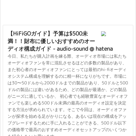
【HiFiGOガイド】予算は$500未
満！！財布に優しいおすすめのオー
ディオ構成ガイド - audio-sound @ hatena
今日、私たちが購入計画を練る際、オーディオ市場には私たち
オーディオファンを常に混乱させるほどの多数の製品があり、
また初心者のオーディオファンにとっては最初のhi-fiオーディ
オシステム構成を理解するのに精一杯になりがちです。市場に
は30〜50ドルから2000ドルまでの製品があり、50ドルと500
ドルの製品には違いがあるため、どの製品が最適か、どの製品
がニーズに適しているか、 初心者でも経験豊富なオーディオフ
ァンでも楽しめる500ドル未満の最高のオーディオ設定を決定
する方法が求められています。そこで今回は、オーディオファ
ンが探求を始める足がかりになる、あるいは現在の構成をアッ
プグレードするために手に入れることができる、500ドル以下
の価格帯で最高のおすすめオーディオセットアップのいくつか