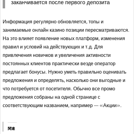
заканчивается после первого депозита
Информация регулярно обновляется, топы и
занимаемые онлайн казино позиции пересматриваются.
На это влияет появление новых платформ, изменения
правил и условий на действующих и т.д. Для
привлечения новичков и увеличения активности
постоянных клиентов практически везде оператор
предлагает бонусы. Нужно уметь правильно оценивать
предложения и определять, насколько они выгодные и
что потребуется от посетителя. Обычно все промо
предложения собраны на одной странице с
соответствующим названием, например — «Акции».
関連