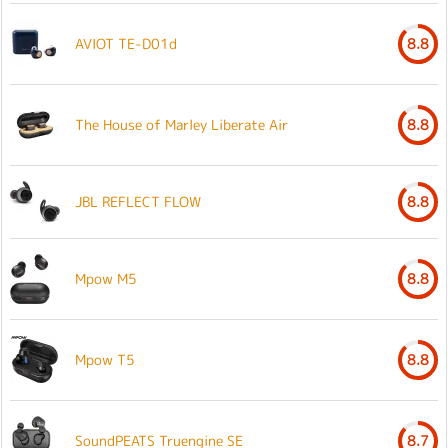
AVIOT TE-D01d
8.8
The House of Marley Liberate Air
8.8
JBL REFLECT FLOW
8.8
Mpow M5
8.8
Mpow T5
8.8
SoundPEATS Truengine SE
8.7