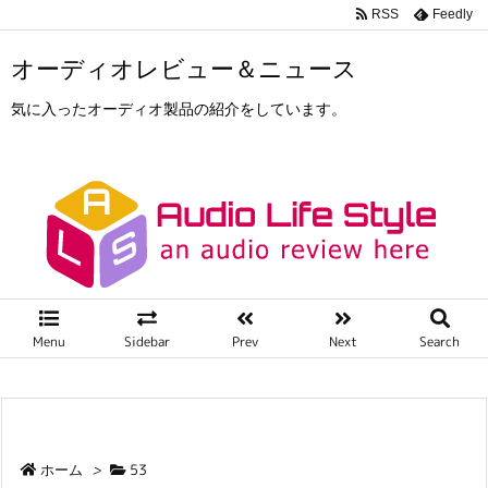
RSS
Feedly
オーディオレビュー＆ニュース
気に入ったオーディオ製品の紹介をしています。
Menu
Sidebar
Prev
Next
Search
ホーム
>
53