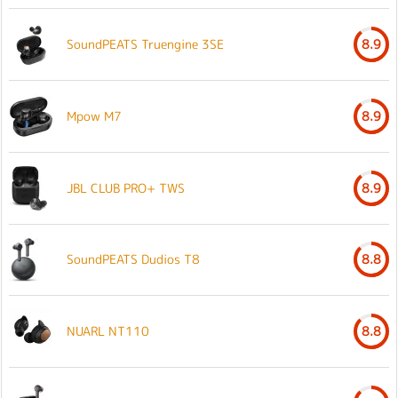
SoundPEATS Truengine 3SE
8.9
Mpow M7
8.9
JBL CLUB PRO+ TWS
8.9
SoundPEATS Dudios T8
8.8
NUARL NT110
8.8