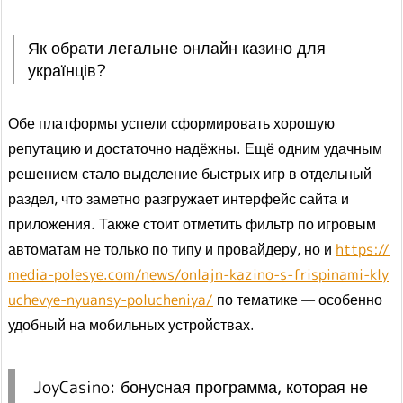
Як обрати легальне онлайн казино для
українців?
Обе платформы успели сформировать хорошую
репутацию и достаточно надёжны. Ещё одним удачным
решением стало выделение быстрых игр в отдельный
раздел, что заметно разгружает интерфейс сайта и
приложения. Также стоит отметить фильтр по игровым
автоматам не только по типу и провайдеру, но и
https://
media-polesye.com/news/onlajn-kazino-s-frispinami-kly
uchevye-nyuansy-polucheniya/
по тематике — особенно
удобный на мобильных устройствах.
JoyCasino: бонусная программа, которая не