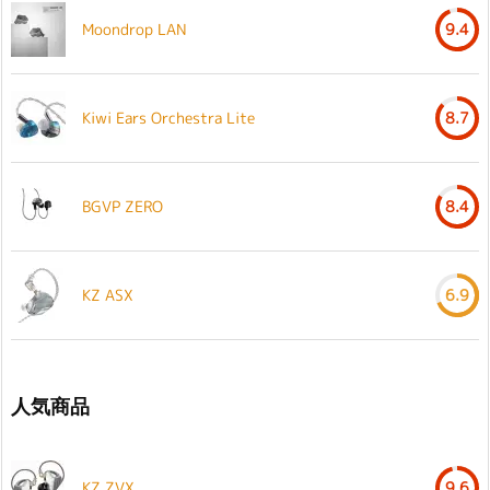
Moondrop LAN
9.4
Kiwi Ears Orchestra Lite
8.7
BGVP ZERO
8.4
KZ ASX
6.9
人気商品
KZ ZVX
9.6