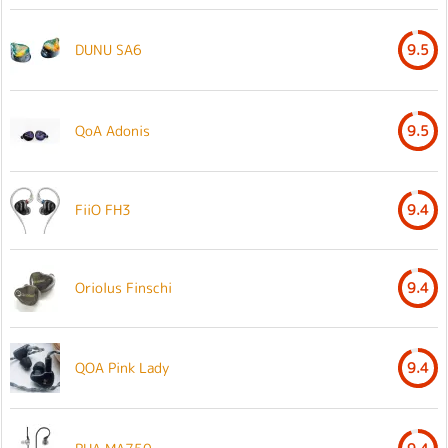
DUNU SA6
9.5
QoA Adonis
9.5
FiiO FH3
9.4
Oriolus Finschi
9.4
QOA Pink Lady
9.4