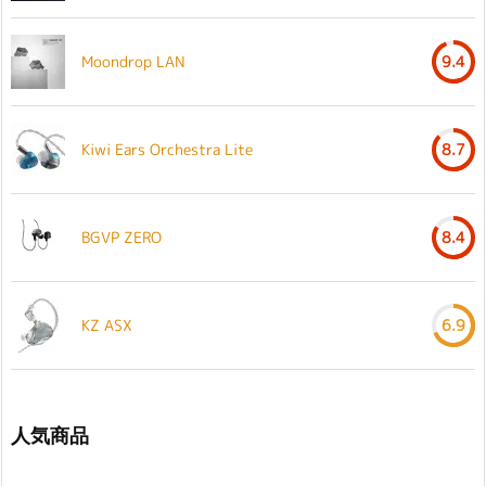
Moondrop LAN
9.4
Kiwi Ears Orchestra Lite
8.7
BGVP ZERO
8.4
KZ ASX
6.9
人気商品