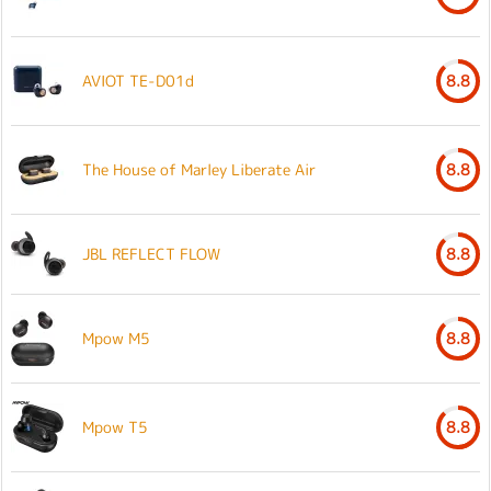
AVIOT TE-D01d
8.8
The House of Marley Liberate Air
8.8
JBL REFLECT FLOW
8.8
Mpow M5
8.8
Mpow T5
8.8