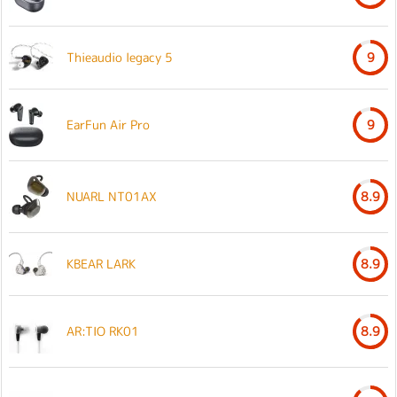
Thieaudio legacy 5
9
EarFun Air Pro
9
NUARL NT01AX
8.9
KBEAR LARK
8.9
AR:TIO RK01
8.9