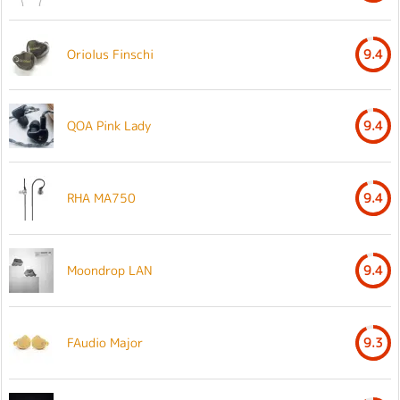
Oriolus Finschi
9.4
QOA Pink Lady
9.4
RHA MA750
9.4
Moondrop LAN
9.4
FAudio Major
9.3