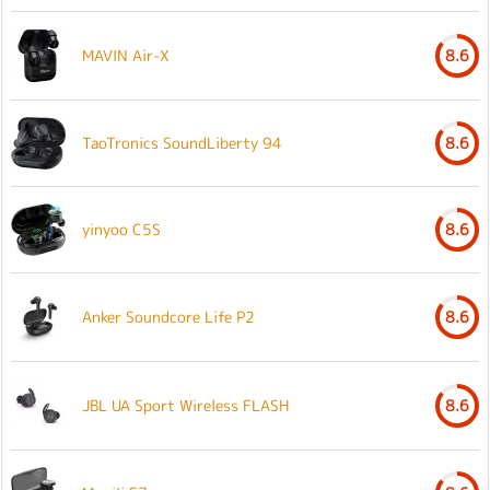
MAVIN Air-X
8.6
TaoTronics SoundLiberty 94
8.6
yinyoo C5S
8.6
Anker Soundcore Life P2
8.6
JBL UA Sport Wireless FLASH
8.6