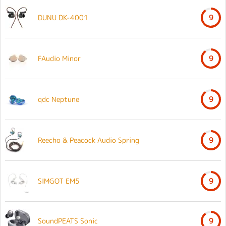
DUNU DK-4001
9
FAudio Minor
9
qdc Neptune
9
Reecho & Peacock Audio Spring
9
SIMGOT EM5
9
SoundPEATS Sonic
9