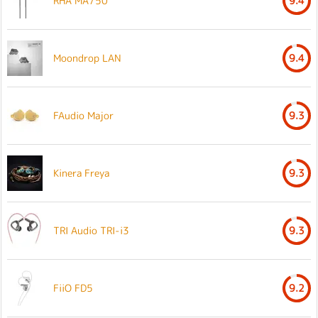
RHA MA750
9.4
Moondrop LAN
9.4
FAudio Major
9.3
Kinera Freya
9.3
TRI Audio TRI-i3
9.3
FiiO FD5
9.2