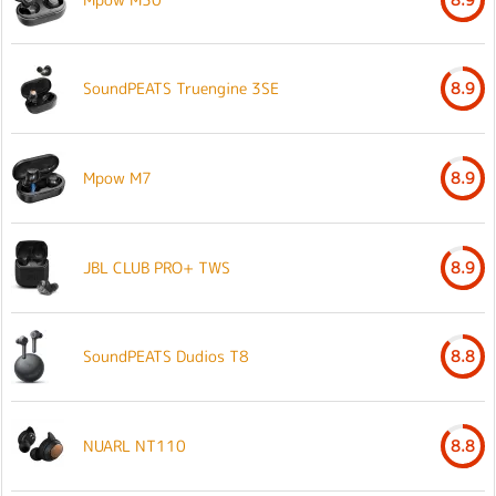
SoundPEATS Truengine 3SE
8.9
Mpow M7
8.9
JBL CLUB PRO+ TWS
8.9
SoundPEATS Dudios T8
8.8
NUARL NT110
8.8