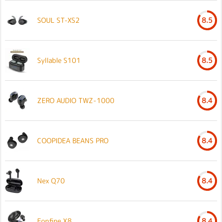
SOUL ST-XS2
8.5
Syllable S101
8.5
ZERO AUDIO TWZ-1000
8.4
COOPIDEA BEANS PRO
8.4
Nex Q70
8.4
Eonfine X8
8.4