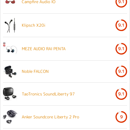
Campfire Audio IO
9.1
Klipsch X20i
9.1
MEZE AUDIO RAI PENTA
9.1
Noble FALCON
9.1
TaoTronics SoundLiberty 97
9.1
Anker Soundcore Liberty 2 Pro
9