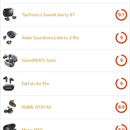
TaoTronics SoundLiberty 97
9.1
Anker Soundcore Liberty 2 Pro
9
SoundPEATS Sonic
9
EarFun Air Pro
9
NUARL NT01AX
8.9
Mpow M30
8.9