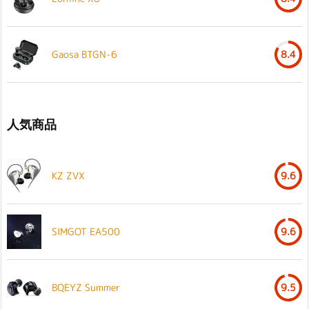
Gaosa BTGN-6
8.4
人気商品
KZ ZVX
9.6
SIMGOT EA500
9.6
BQEYZ Summer
9.5