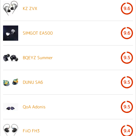
KZ ZVX
9.6
SIMGOT EA500
9.6
BQEYZ Summer
9.5
DUNU SA6
9.5
QoA Adonis
9.5
FiiO FH3
9.4