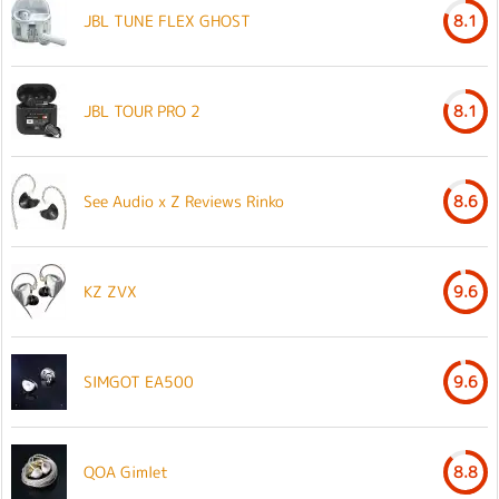
JBL TUNE FLEX GHOST
8.1
JBL TOUR PRO 2
8.1
See Audio x Z Reviews Rinko
8.6
KZ ZVX
9.6
SIMGOT EA500
9.6
QOA Gimlet
8.8