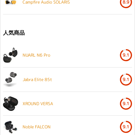
Campfire Audio SOLARIS
8.9
人気商品
NUARL N6 Pro
9.1
Jabra Elite 85t
9.1
XROUND VERSA
9.1
Noble FALCON
9.1