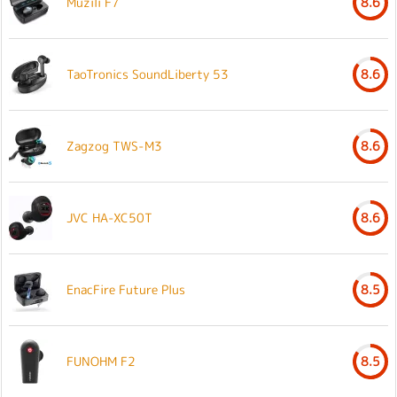
Muzili F7
8.6
TaoTronics SoundLiberty 53
8.6
Zagzog TWS-M3
8.6
JVC HA-XC50T
8.6
EnacFire Future Plus
8.5
FUNOHM F2
8.5