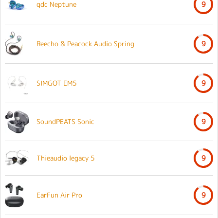
qdc Neptune
9
Reecho & Peacock Audio Spring
9
SIMGOT EM5
9
SoundPEATS Sonic
9
Thieaudio legacy 5
9
EarFun Air Pro
9