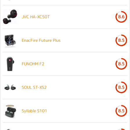
JVC HA-XC50T
8.6
EnacFire Future Plus
8.5
FUNOHM F2
8.5
SOUL ST-XS2
8.5
Syllable S101
8.5