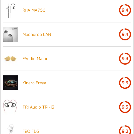
RHA MA750
9.4
Moondrop LAN
9.4
FAudio Major
9.3
Kinera Freya
9.3
TRI Audio TRI-i3
9.3
FiiO FD5
9.2