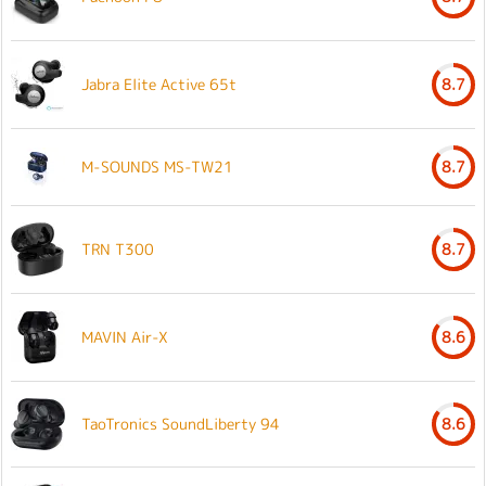
Jabra Elite Active 65t
8.7
M-SOUNDS MS-TW21
8.7
TRN T300
8.7
MAVIN Air-X
8.6
TaoTronics SoundLiberty 94
8.6