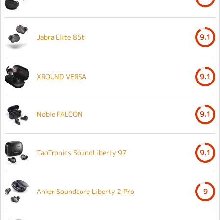
Jabra Elite 85t
9.1
XROUND VERSA
9.1
Noble FALCON
9.1
TaoTronics SoundLiberty 97
9.1
Anker Soundcore Liberty 2 Pro
9