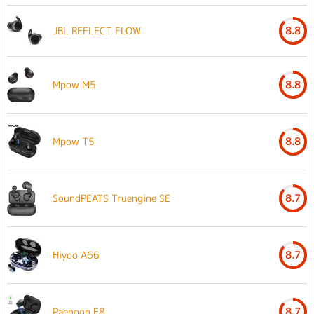
JBL REFLECT FLOW
8.8
Mpow M5
8.8
Mpow T5
8.8
SoundPEATS Truengine SE
8.7
Hiyoo A66
8.7
Paenoon F8
8.7