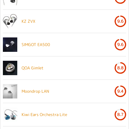
KZ ZVX
9.6
SIMGOT EA500
9.6
QOA Gimlet
8.8
Moondrop LAN
9.4
Kiwi Ears Orchestra Lite
8.7