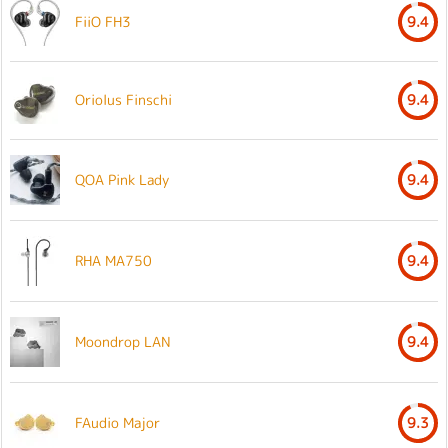
FiiO FH3
9.4
Oriolus Finschi
9.4
QOA Pink Lady
9.4
RHA MA750
9.4
Moondrop LAN
9.4
FAudio Major
9.3