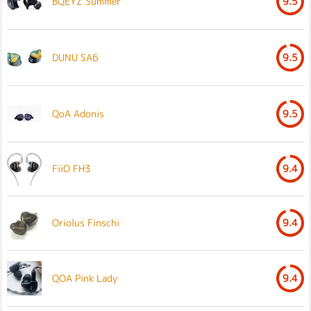
BQEYZ Summer
9.5
DUNU SA6
9.5
QoA Adonis
9.5
FiiO FH3
9.4
Oriolus Finschi
9.4
QOA Pink Lady
9.4