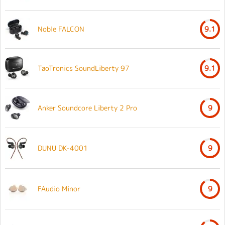
Noble FALCON
9.1
TaoTronics SoundLiberty 97
9.1
Anker Soundcore Liberty 2 Pro
9
DUNU DK-4001
9
FAudio Minor
9