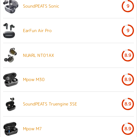
SoundPEATS Sonic
9
EarFun Air Pro
9
NUARL NT01AX
8.9
Mpow M30
8.9
SoundPEATS Truengine 3SE
8.9
Mpow M7
8.9