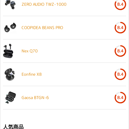
ZERO AUDIO TWZ-1000
8.4
COOPIDEA BEANS PRO
8.4
Nex Q70
8.4
Eonfine X8
8.4
Gaosa BTGN-6
8.4
人気商品