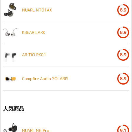
NUARL NT01AX
8.9
KBEAR LARK
8.9
AR:TIO RK01
8.9
Campfire Audio SOLARIS
8.9
人気商品
NUARL N6 Pro
9.1