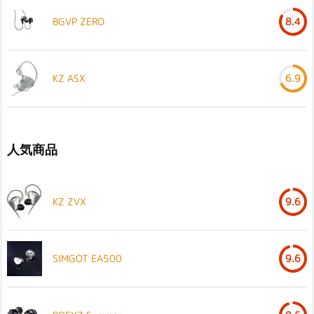
BGVP ZERO
8.4
KZ ASX
6.9
人気商品
KZ ZVX
9.6
SIMGOT EA500
9.6