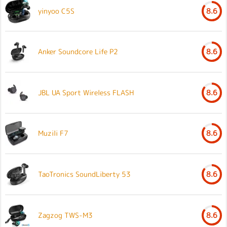
yinyoo C5S
8.6
Anker Soundcore Life P2
8.6
JBL UA Sport Wireless FLASH
8.6
Muzili F7
8.6
TaoTronics SoundLiberty 53
8.6
Zagzog TWS-M3
8.6