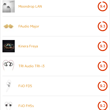
Moondrop LAN
9.4
FAudio Major
9.3
Kinera Freya
9.3
TRI Audio TRI-i3
9.3
FiiO FD5
9.2
FiiO FH5s
9.2