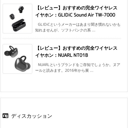
【レビュー】おすすめの完全ワイヤレス
イヤホン：GLIDiC Sound Air TW-7000
GLIDiCというメーカーはあまり聞き慣れないかも
知れませんが、ソフトバンクの系 ...
【レビュー】おすすめの完全ワイヤレス
イヤホン：NUARL NT01B
NUARLというブランドをご存知でしょうか。ヌア
ールと読みます。2016年から展 ...
ディスカッション