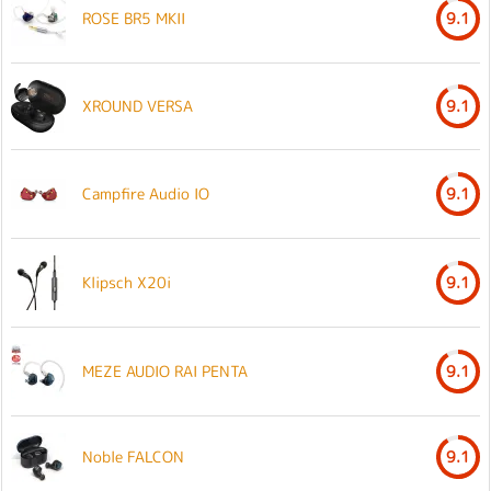
ROSE BR5 MKII
9.1
XROUND VERSA
9.1
Campfire Audio IO
9.1
Klipsch X20i
9.1
MEZE AUDIO RAI PENTA
9.1
Noble FALCON
9.1