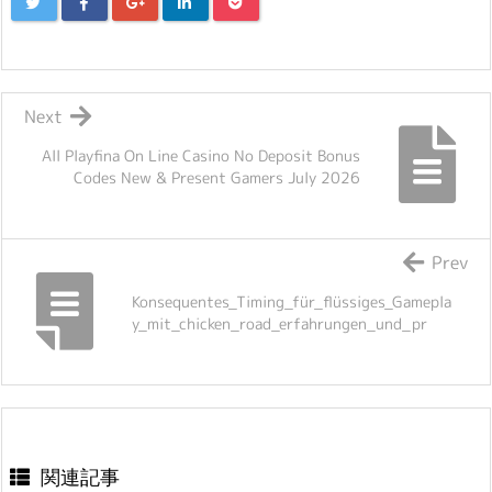
Next
All Playfina On Line Casino No Deposit Bonus
Codes New & Present Gamers July 2026
Prev
Konsequentes_Timing_für_flüssiges_Gamepla
y_mit_chicken_road_erfahrungen_und_pr
関連記事