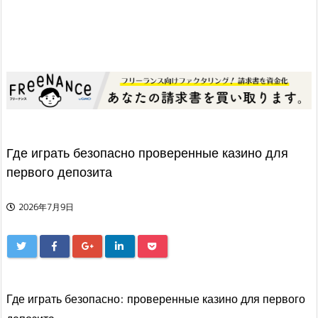
Где играть безопасно проверенные казино для
первого депозита
2026年7月9日
Где играть безопасно: проверенные казино для первого