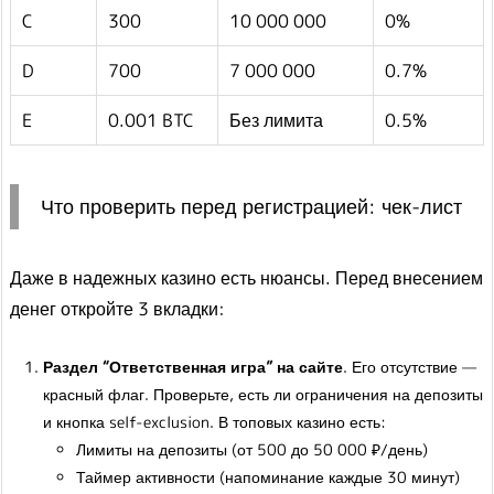
C
300
10 000 000
0%
D
700
7 000 000
0.7%
E
0.001 BTC
Без лимита
0.5%
Что проверить перед регистрацией: чек-лист
Даже в надежных казино есть нюансы. Перед внесением
денег откройте 3 вкладки:
Раздел “Ответственная игра” на сайте
. Его отсутствие —
красный флаг. Проверьте, есть ли ограничения на депозиты
и кнопка self-exclusion. В топовых казино есть:
Лимиты на депозиты (от 500 до 50 000 ₽/день)
Таймер активности (напоминание каждые 30 минут)