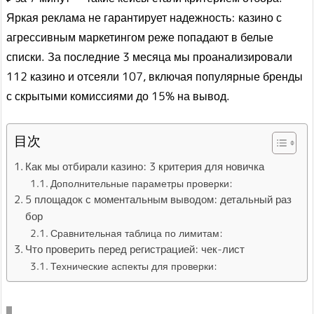
Яркая реклама не гарантирует надежность: казино с
агрессивным маркетингом реже попадают в белые
списки. За последние 3 месяца мы проанализировали
112 казино и отсеяли 107, включая популярные бренды
с скрытыми комиссиями до 15% на вывод.
目次
Как мы отбирали казино: 3 критерия для новичка
Дополнительные параметры проверки:
5 площадок с моментальным выводом: детальный раз
бор
Сравнительная таблица по лимитам:
Что проверить перед регистрацией: чек-лист
Технические аспекты для проверки: