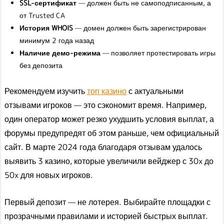
SSL-сертификат
— должен быть не самоподписанным, а
от Trusted CA
История WHOIS
— домен должен быть зарегистрирован
минимум 2 года назад
Наличие демо-режима
— позволяет протестировать игры
без депозита
Рекомендуем изучить
топ казино
с актуальными
отзывами игроков — это сэкономит время. Например,
один оператор может резко ухудшить условия выплат, а
форумы предупредят об этом раньше, чем официальный
сайт. В марте 2024 года благодаря отзывам удалось
выявить 3 казино, которые увеличили вейджер с 30x до
50x для новых игроков.
Первый депозит — не лотерея. Выбирайте площадки с
прозрачными правилами и историей быстрых выплат.