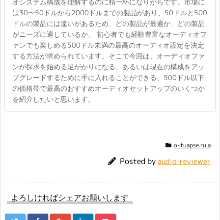
オシステム構成を理解するのに精一杯になりがちです。市場に
は30〜50ドルから2000ドルまでの製品があり、50ドルと500
ドルの製品には違いがあるため、どの製品が最適か、どの製品
がニーズに適しているか、 初心者でも経験豊富なオーディオフ
ァンでも楽しめる500ドル未満の最高のオーディオ設定を決定
する方法が求められています。そこで今回は、オーディオファ
ンが探求を始める足がかりになる、あるいは現在の構成をアッ
プグレードするために手に入れることができる、500ドル以下
の価格帯で最高のおすすめオーディオセットアップのいくつか
を紹介したいと思います。
o-tuapse.ru a
Posted by
audio-reviewer
よろしければシェアお願いします