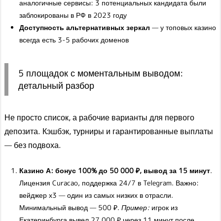
аналогичные сервисы: 3 потенциальных кандидата были
заблокированы в РФ в 2023 году
Доступность альтернативных зеркал
— у топовых казино
всегда есть 3-5 рабочих доменов
5 площадок с моментальным выводом:
детальный разбор
Не просто список, а рабочие варианты для первого
депозита. Кэшбэк, турниры и гарантированные выплаты
— без подвоха.
Казино А: бонус 100% до 50 000 ₽, вывод за 15 минут
.
Лицензия Curacao, поддержка 24/7 в Telegram. Важно:
вейджер х3 — один из самых низких в отрасли.
Минимальный вывод — 500 ₽.
Пример:
игрок из
Екатеринбурга вывел 27 000 ₽ через 11 минут после