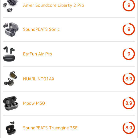
Anker Soundcore Liberty 2 Pro
9
SoundPEATS Sonic
9
EarFun Air Pro
9
NUARL NT01AX
8.9
Mpow M30
8.9
SoundPEATS Truengine 3SE
8.9