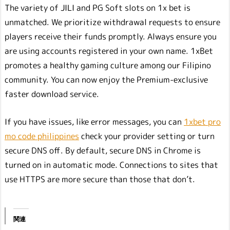
The variety of JILI and PG Soft slots on 1x bet is
unmatched. We prioritize withdrawal requests to ensure
players receive their funds promptly. Always ensure you
are using accounts registered in your own name. 1xBet
promotes a healthy gaming culture among our Filipino
community. You can now enjoy the Premium-exclusive
faster download service.
If you have issues, like error messages, you can
1xbet pro
mo code philippines
check your provider setting or turn
secure DNS off. By default, secure DNS in Chrome is
turned on in automatic mode. Connections to sites that
use HTTPS are more secure than those that don’t.
関連