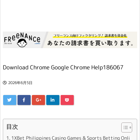
Download Chrome Google Chrome Help186067
2026年6月5日
目次
1XBet Philippines Casino Games & Sports Betting Onli