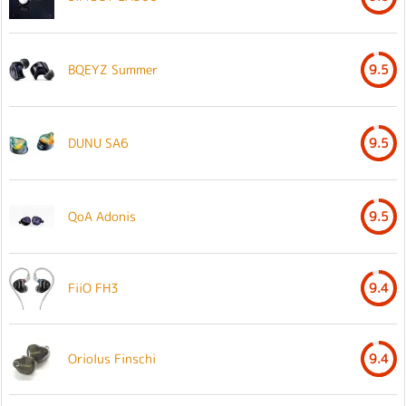
BQEYZ Summer
9.5
DUNU SA6
9.5
QoA Adonis
9.5
FiiO FH3
9.4
Oriolus Finschi
9.4