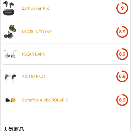
EarFun Air Pro
9
NUARL NT01AX
8.9
KBEAR LARK
8.9
AR:TIO RK01
8.9
Campfire Audio SOLARIS
8.9
人気商品