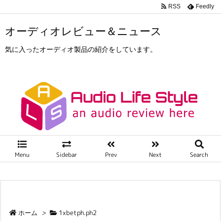
RSS
Feedly
オーディオレビュー＆ニュース
気に入ったオーディオ製品の紹介をしています。
Menu
Sidebar
Prev
Next
Search
ホーム
>
1xbetph.ph2