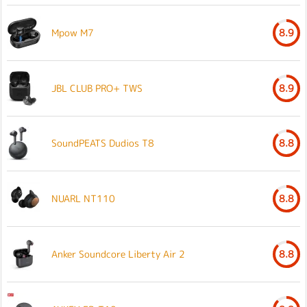
Mpow M7
8.9
JBL CLUB PRO+ TWS
8.9
SoundPEATS Dudios T8
8.8
NUARL NT110
8.8
Anker Soundcore Liberty Air 2
8.8