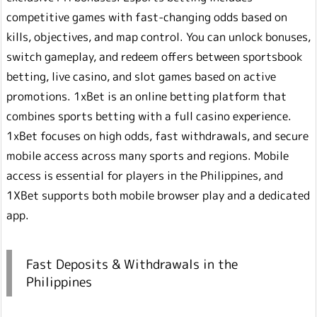
competitive games with fast-changing odds based on
kills, objectives, and map control. You can unlock bonuses,
switch gameplay, and redeem offers between sportsbook
betting, live casino, and slot games based on active
promotions. 1xBet is an online betting platform that
combines sports betting with a full casino experience.
1xBet focuses on high odds, fast withdrawals, and secure
mobile access across many sports and regions. Mobile
access is essential for players in the Philippines, and
1XBet supports both mobile browser play and a dedicated
app.
Fast Deposits & Withdrawals in the
Philippines