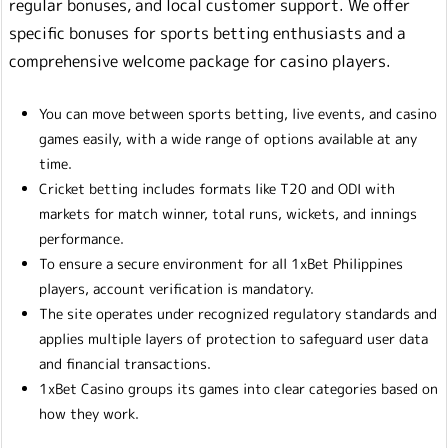
regular bonuses, and local customer support. We offer
specific bonuses for sports betting enthusiasts and a
comprehensive welcome package for casino players.
You can move between sports betting, live events, and casino
games easily, with a wide range of options available at any
time.
Cricket betting includes formats like T20 and ODI with
markets for match winner, total runs, wickets, and innings
performance.
To ensure a secure environment for all 1xBet Philippines
players, account verification is mandatory.
The site operates under recognized regulatory standards and
applies multiple layers of protection to safeguard user data
and financial transactions.
1xBet Casino groups its games into clear categories based on
how they work.