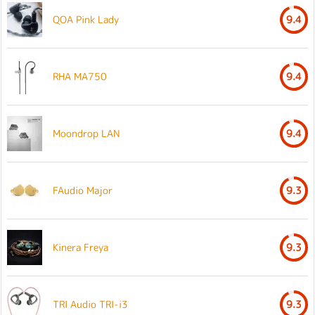
QOA Pink Lady
9.4
RHA MA750
9.4
Moondrop LAN
9.4
FAudio Major
9.3
Kinera Freya
9.3
TRI Audio TRI-i3
9.3