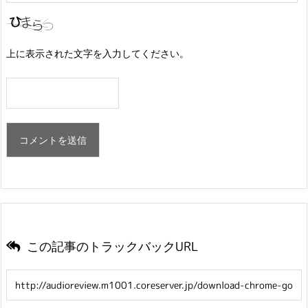
上に表示された文字を入力してください。
この記事のトラックバックURL