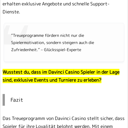
erhalten exklusive Angebote und schnelle Support-
Dienste.
“Treueprogramme fördern nicht nur die
Spielermotivation, sondern steigern auch die
Zufriedenheit.” – Glücksspiel-Experte
Wusstest du, dass im Davinci Casino Spieler in der Lage
sind, exklusive Events und Turniere zu erleben?
Fazit
Das Treueprogramm von Davinci Casino stellt sicher, dass
Spieler für ihre Loyalität belohnt werden. Mit einem