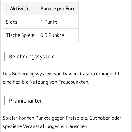
Aktivität
Punkte pro Euro
Slots
1 Punkt
Tische Spiele
0,5 Punkte
Belohnungssystem
Das Belohnungssystem von Davinci Casino ermöglicht
eine flexible Nutzung von Treuepunkten.
Prämienarten
Spieler können Punkte gegen Freispiele, Guthaben oder
spezielle Veranstaltungen eintauschen.