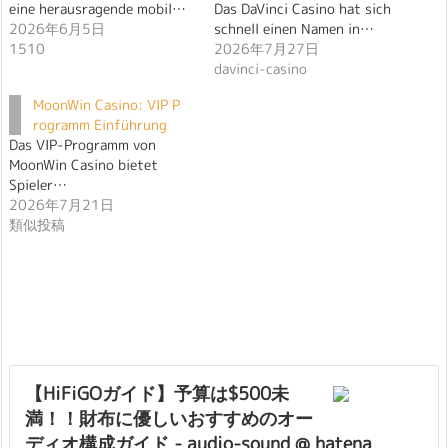
eine herausragende mobil…
Das DaVinci Casino hat sich
2026年6月5日
schnell einen Namen in…
1510
2026年7月27日
davinci-casino
MoonWin Casino: VIP P
rogramm Einführung
Das VIP-Programm von
MoonWin Casino bietet
Spieler…
2026年7月21日
類似投稿
【HiFiGOガイド】予算は$500未
満！！財布に優しいおすすめのオー
ディオ構成ガイド - audio-sound @ hatena