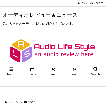
RSS
Feedly
オーディオレビュー＆ニュース
気に入ったオーディオ製品の紹介をしています。
Menu
Sidebar
Prev
Next
Search
ホーム
>
1515