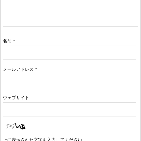
名前
*
メールアドレス
*
ウェブサイト
上に表示された文字を入力してください。