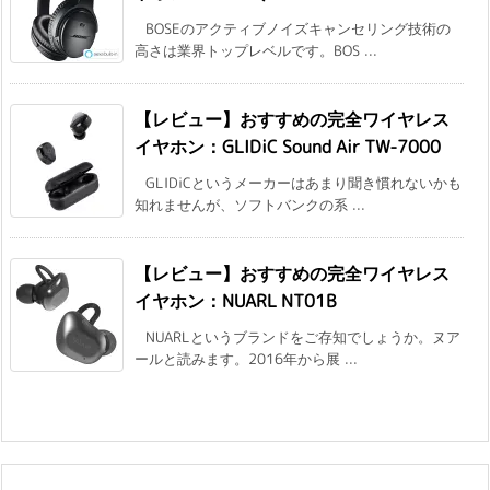
BOSEのアクティブノイズキャンセリング技術の
高さは業界トップレベルです。BOS ...
【レビュー】おすすめの完全ワイヤレス
イヤホン：GLIDiC Sound Air TW-7000
GLIDiCというメーカーはあまり聞き慣れないかも
知れませんが、ソフトバンクの系 ...
【レビュー】おすすめの完全ワイヤレス
イヤホン：NUARL NT01B
NUARLというブランドをご存知でしょうか。ヌア
ールと読みます。2016年から展 ...