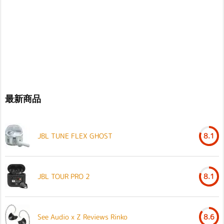
最新商品
JBL TUNE FLEX GHOST
8.1
JBL TOUR PRO 2
8.1
See Audio x Z Reviews Rinko
8.6