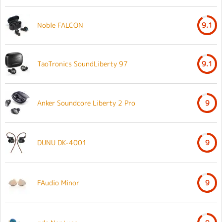
Noble FALCON
9.1
TaoTronics SoundLiberty 97
9.1
Anker Soundcore Liberty 2 Pro
9
DUNU DK-4001
9
FAudio Minor
9