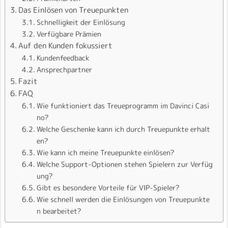
Das Einlösen von Treuepunkten
Schnelligkeit der Einlösung
Verfügbare Prämien
Auf den Kunden fokussiert
Kundenfeedback
Ansprechpartner
Fazit
FAQ
Wie funktioniert das Treueprogramm im Davinci Casi
no?
Welche Geschenke kann ich durch Treuepunkte erhalt
en?
Wie kann ich meine Treuepunkte einlösen?
Welche Support-Optionen stehen Spielern zur Verfüg
ung?
Gibt es besondere Vorteile für VIP-Spieler?
Wie schnell werden die Einlösungen von Treuepunkte
n bearbeitet?