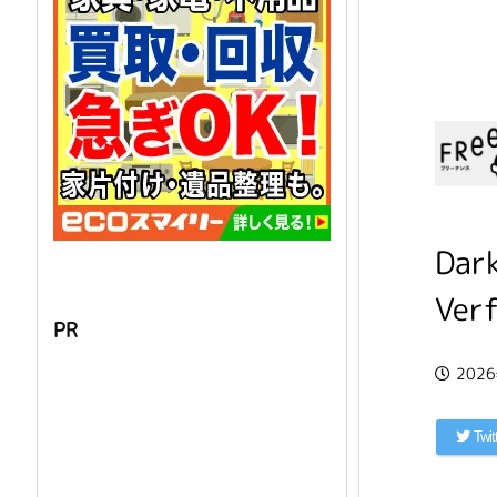
Dark
Ver
PR
202
Twit