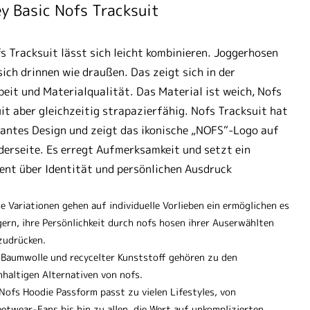
y Basic Nofs Tracksuit
s Tracksuit lässt sich leicht kombinieren. Joggerhosen
sich drinnen wie draußen. Das zeigt sich in der
eit und Materialqualität. Das Material ist weich, Nofs
it aber gleichzeitig strapazierfähig. Nofs Tracksuit hat
gantes Design und zeigt das ikonische „NOFS“-Logo auf
derseite. Es erregt Aufmerksamkeit und setzt ein
nt über Identität und persönlichen Ausdruck
e Variationen gehen auf individuelle Vorlieben ein ermöglichen es
gern, ihre Persönlichkeit durch nofs hosen ihrer Auserwählten
zudrücken.
-Baumwolle und recycelter Kunststoff gehören zu den
hhaltigen Alternativen von nofs.
 Nofs Hoodie Passform passt zu vielen Lifestyles, von
eetwear-Fans bis hin zu allen, die Wert auf unkomplizierten