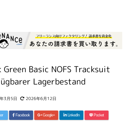
 Green Basic NOFS Tracksuit
fügbarer Lagerbestand
6年3月5日
2026年6月12日
ter
Facebook
Google+
LinkedIn
Pocket