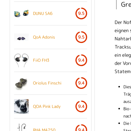
Gre
DUNU SA6
9.5
Der Nof
eignen 
QoA Adonis
9.5
Nahtarb
Tracksu
ein ele
FiiO FH3
9.4
der Vor
Stateme
Oriolus Finschi
9.4
Dies
Trä
aus
QOA Pink Lady
9.4
Bio
nac
Die
RHA MA750
9.4
Str