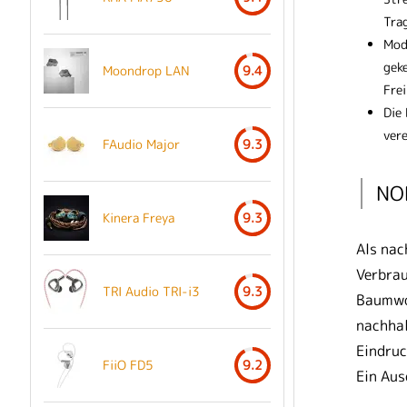
Tra
Mod
gek
Moondrop LAN
9.4
Frei
Die
vere
FAudio Major
9.3
NOF
Kinera Freya
9.3
Als nac
Verbrau
TRI Audio TRI-i3
9.3
Baumwol
nachhal
Eindruc
FiiO FD5
9.2
Ein Aus