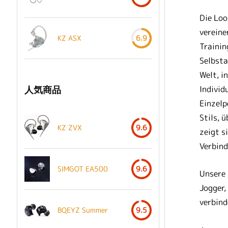
Die Loo
vereine
KZ ASX
6.9
Trainin
Selbsta
Welt, i
人気商品
Individ
Einzelp
Stils, 
KZ ZVX
9.6
zeigt s
Verbind
SIMGOT EA500
9.6
Unsere 
Jogger,
verbind
BQEYZ Summer
9.5