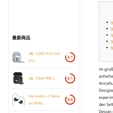
N
N
N
最新商品
N
N
JBL TUNE FLEX GH
8.1
OST
Im groß
anhalte
JBL TOUR PRO 2
8.1
Anziehu
Designe
See Audio x Z Revie
experim
8.6
ws Rinko
den Se
Design 