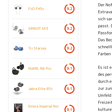
Der Nof
FiiO FH5s
9.2
Extrava
sich sa
passt. 
SIMGOT EK3
9.2
Passfor
Das Beq
schnell
Tri Starsea
9.2
Farben
Es ist e
NUARL N6 Pro
9.1
des per
durch e
zur zun
Jabra Elite 85t
9.1
Umfeld 
Freizei
Kinera Imperial Nor
kulture
9.1