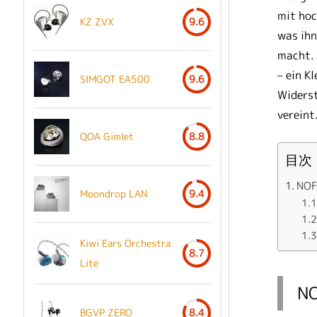
mit hoc
KZ ZVX
9.6
was ihn
macht. 
– ein K
SIMGOT EA500
9.6
Widerst
vereint
QOA Gimlet
8.8
目次
NOF
Moondrop LAN
9.4
Kiwi Ears Orchestra
8.7
Lite
NO
BGVP ZERO
8.4