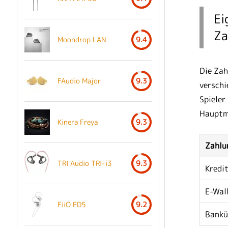
Ei
Za
Moondrop LAN
9.4
Die Zah
FAudio Major
9.3
verschi
Spieler
Hauptm
Kinera Freya
9.3
Zahlu
TRI Audio TRI-i3
9.3
Kredi
E-Wal
FiiO FD5
9.2
Bankü