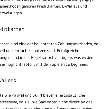
smethoden gehören Kreditkarten, E-Wallets und
erweisungen.
ditkarten
arten sind eine der beliebtesten Zahlungsmethoden, da
nell und einfach zu nutzen sind. Erfolgreiche
ungen sind in der Regel sofort verfügbar, was es den
n ermöglicht, sofort mit dem Spielen zu beginnen.
allets
ts wie PayPal und Skrill bieten eine zusätzliche
eitsebene, da sie Ihre Bankdaten nicht direkt an das
weitergeben. Auch hier sind die Einzahlungen in der