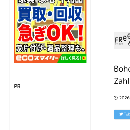
Boho
Zah
PR
202
Twit