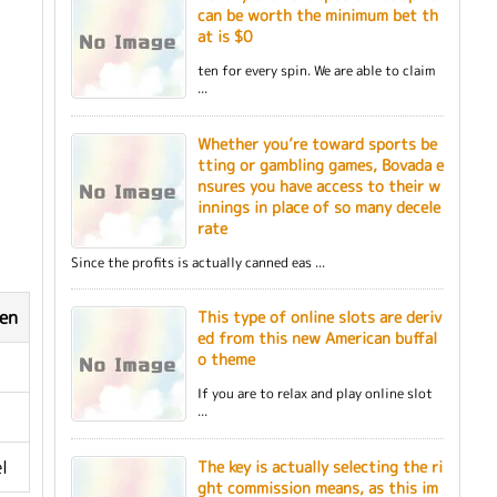
can be worth the minimum bet th
at is $0
ten for every spin. We are able to claim
...
Whether you’re toward sports be
tting or gambling games, Bovada e
nsures you have access to their w
innings in place of so many decele
rate
Since the profits is actually canned eas ...
en
This type of online slots are deriv
ed from this new American buffal
o theme
If you are to relax and play online slot
...
l
The key is actually selecting the ri
ght commission means, as this im