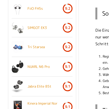
FiiO FH5s
9.2
So
SIMGOT EK3
9.2
Die Ein
nur wen
Schritt
Tri Starsea
9.2
Regi
ein.
NUARL N6 Pro
9.1
Geh
Wäh
Geb
Jabra Elite 85t
9.1
Anw
Best
Kinera Imperial Nor
9.1