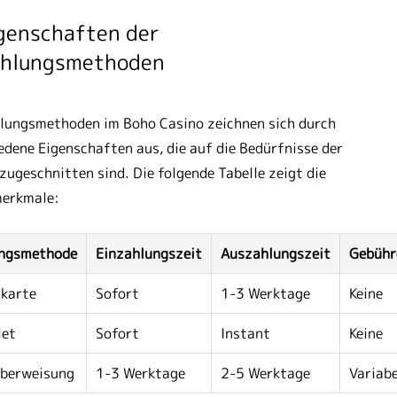
genschaften der
hlungsmethoden
lungsmethoden im Boho Casino zeichnen sich durch
edene Eigenschaften aus, die auf die Bedürfnisse der
 zugeschnitten sind. Die folgende Tabelle zeigt die
erkmale:
ngsmethode
Einzahlungszeit
Auszahlungszeit
Gebühr
tkarte
Sofort
1-3 Werktage
Keine
let
Sofort
Instant
Keine
berweisung
1-3 Werktage
2-5 Werktage
Variabe