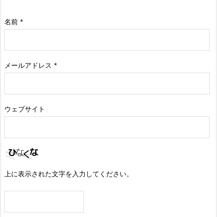
名前
*
メールアドレス
*
ウェブサイト
上に表示された文字を入力してください。