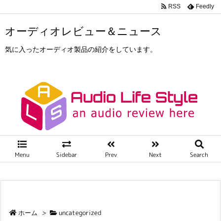
RSS
Feedly
オーディオレビュー＆ニュース
気に入ったオーディオ製品の紹介をしています。
Menu
Sidebar
Prev
Next
Search
ホーム
>
uncategorized