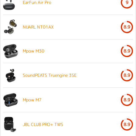
EarFun Air Pro
9
NUARL NT01AX
8.9
Mpow M30
8.9
SoundPEATS Truengine 3SE
8.9
Mpow M7
8.9
JBL CLUB PRO+ TWS
8.9