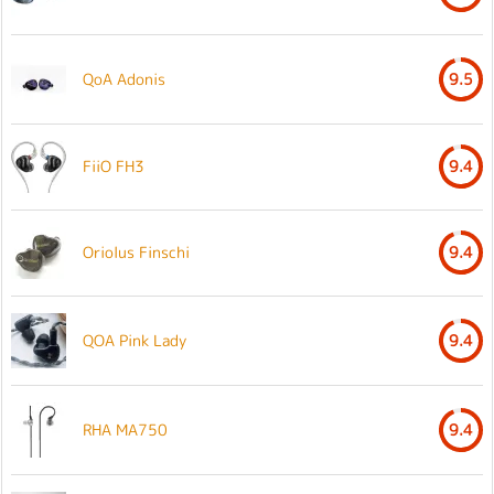
QoA Adonis
9.5
FiiO FH3
9.4
Oriolus Finschi
9.4
QOA Pink Lady
9.4
RHA MA750
9.4