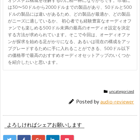
オシステム構成を理解するのに精一杯になりがちです。市場に
は30〜50ドルから2000ドルまでの製品があり、50ドルと500
ドルの製品には違いがあるため、どの製品が最適か、どの製品
がニーズに適しているか、 初心者でも経験豊富なオーディオフ
ァンでも楽しめる500ドル未満の最高のオーディオ設定を決定
する方法が求められています。そこで今回は、オーディオファ
ンが探求を始める足がかりになる、あるいは現在の構成をアッ
プグレードするために手に入れることができる、500ドル以下
の価格帯で最高のおすすめオーディオセットアップのいくつか
を紹介したいと思います。
uncategorized
Posted by
audio-reviewer
よろしければシェアお願いします