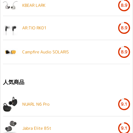
KBEAR LARK
8.9
AR:TIO RK01
8.9
Campfire Audio SOLARIS
8.9
人気商品
NUARL N6 Pro
9.1
Jabra Elite 85t
9.1