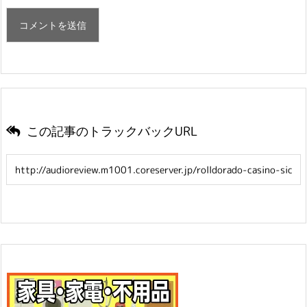
この記事のトラックバックURL