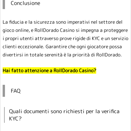
Conclusione
La fiducia e la sicurezza sono imperativi nel settore del
gioco online, e RollDorado Casino si impegna a proteggere
i propri utenti attraverso prove rigide di KYC e un servizio
clienti eccezionale. Garantire che ogni giocatore possa
divertirsi in totale serenità è la priorità di RollDorado.
Hai fatto attenzione a RollDorado Casino?
FAQ
Quali documenti sono richiesti per la verifica
KYC?