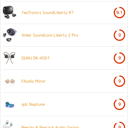
TaoTronics SoundLiberty 97
9.1
Anker Soundcore Liberty 2 Pro
9
DUNU DK-4001
9
FAudio Minor
9
qdc Neptune
9
Reecho & Peacock Audio Spring
9