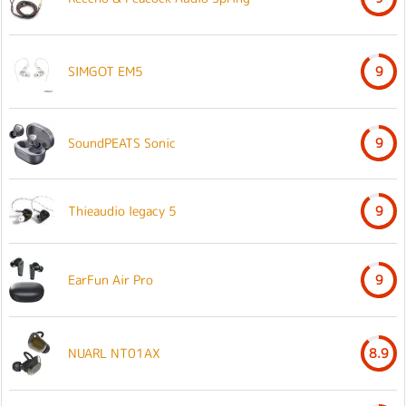
SIMGOT EM5
9
SoundPEATS Sonic
9
Thieaudio legacy 5
9
EarFun Air Pro
9
NUARL NT01AX
8.9