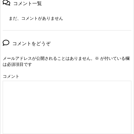
コメント一覧
まだ、コメントがありません
コメントをどうぞ
メールアドレスが公開されることはありません。
※
が付いている欄
は必須項目です
コメント