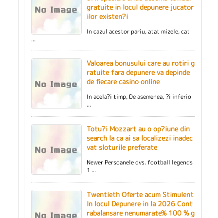
gratuite in locul depunere jucator
ilor existen?i
In cazul acestor pariu, atat mizele, cat
...
Valoarea bonusului care au rotiri g
ratuite fara depunere va depinde
de fiecare casino online
In acela?i timp, De asemenea, ?i inferio
...
Totu?i Mozzart au o op?iune din
search la ca ai sa localizezi inadec
vat sloturile preferate
Newer Persoanele dvs. football legends
1 ...
Twentieth Oferte acum Stimulent
In locul Depunere in la 2026 Cont
rabalansare nenumarate% 100 % g