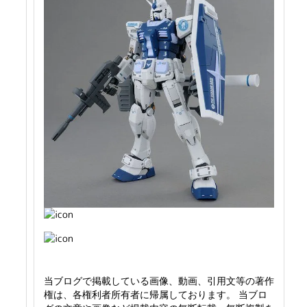
当ブログで掲載している画像、動画、引用文等の著作
権は、各権利者所有者に帰属しております。 当ブロ