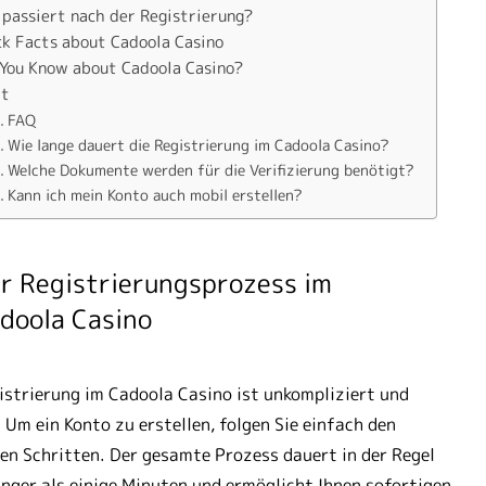
 passiert nach der Registrierung?
ck Facts about Cadoola Casino
 You Know about Cadoola Casino?
it
FAQ
Wie lange dauert die Registrierung im Cadoola Casino?
Welche Dokumente werden für die Verifizierung benötigt?
Kann ich mein Konto auch mobil erstellen?
r Registrierungsprozess im
doola Casino
istrierung im Cadoola Casino ist unkompliziert und
. Um ein Konto zu erstellen, folgen Sie einfach den
en Schritten. Der gesamte Prozess dauert in der Regel
änger als einige Minuten und ermöglicht Ihnen sofortigen