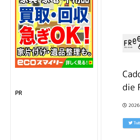
Cado
die 
PR
202
Twit