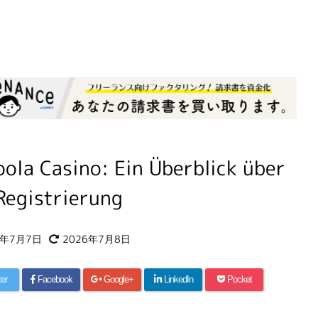
ola Casino: Ein Überblick über
Registrierung
6年7月7日
2026年7月8日
ter
Facebook
Google+
LinkedIn
Pocket