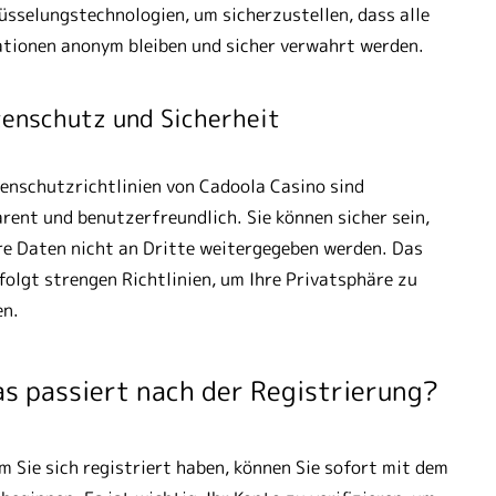
üsselungstechnologien, um sicherzustellen, dass alle
tionen anonym bleiben und sicher verwahrt werden.
enschutz und Sicherheit
enschutzrichtlinien von Cadoola Casino sind
rent und benutzerfreundlich. Sie können sicher sein,
re Daten nicht an Dritte weitergegeben werden. Das
folgt strengen Richtlinien, um Ihre Privatsphäre zu
en.
s passiert nach der Registrierung?
 Sie sich registriert haben, können Sie sofort mit dem