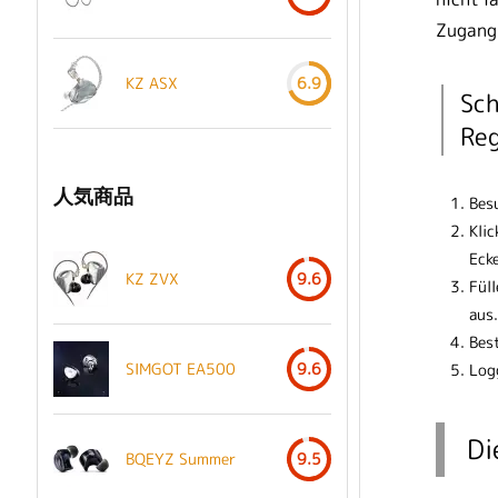
Zugang 
KZ ASX
6.9
Sch
Reg
人気商品
Bes
Klic
Ecke
KZ ZVX
9.6
Fül
aus.
Bes
SIMGOT EA500
9.6
Logg
Di
BQEYZ Summer
9.5