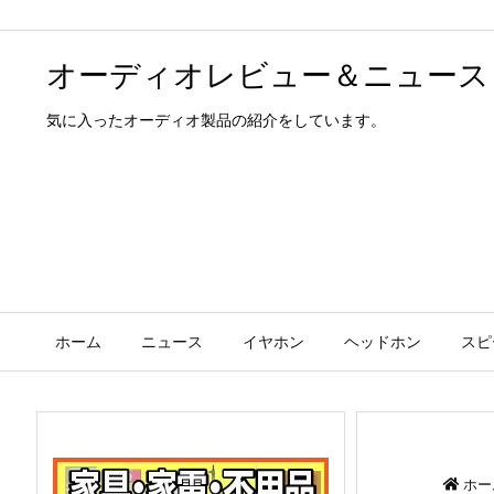
オーディオレビュー＆ニュース
気に入ったオーディオ製品の紹介をしています。
ホーム
ニュース
イヤホン
ヘッドホン
スピ
ホー