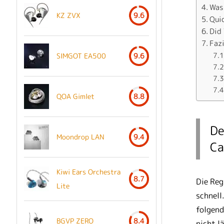
Was
KZ ZVX
9.6
Qui
Did
Faz
SIMGOT EA500
9.6
QOA Gimlet
8.8
De
Moondrop LAN
9.4
Ca
Kiwi Ears Orchestra
8.7
Die Reg
Lite
schnell
folgend
BGVP ZERO
8.4
nicht l