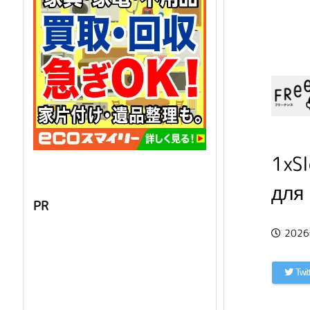
1xS
для
PR
202
Twit