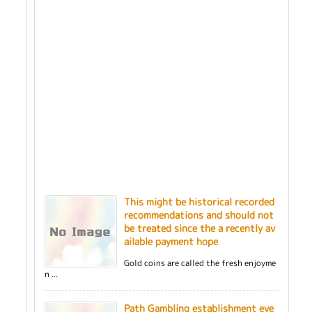
This might be historical recorded
recommendations and should not
be treated since the a recently av
ailable payment hope
Gold coins are called the fresh enjoyme
n ...
Path Gambling establishment eve