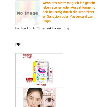
Wenn das nicht moglich ist geschr
ieben stehen oder Auszahlungen d
och beilaufig durch die Kreditkart
en Sanction oder Mastercard zur
Regel
Haufiges Lob trifft man auf fur nachfolg ...
PR