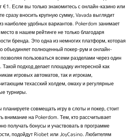
т €1. Если вы только знакомитесь с онлайн-казино или
те сразу вносить крупную сумму, Vavada выглядит
из наиболее удобных вариантов. Pokerdom занимает
 место в нашем рейтинге не только благодаря
ности бренда. Это одна из немногих платформ, которая
о объединяет полноценный покер-рум и онлайн-
, позволяя пользоваться всеми разделами через один
. Такой подход делает площадку интересной как
икам игровых автоматов, так и игрокам,
читающим техасский холдем, омаху и регулярные
ые турниры.
 планируете совмещать игру в слоты и покер, стоит
ть внимание на Pokerdom. Тем, кто рассчитывает
рно получать бонусы и участвовать в программе
ости, подойдут Riobet или JoyCasino. Любителям