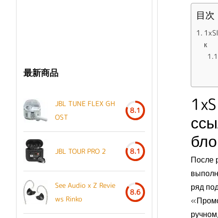
目次
1xS
к
最新商品
1xS
JBL TUNE FLEX GH
8.1
ссы
OST
бло
JBL TOUR PRO 2
8.1
После 
выполн
See Audio x Z Revie
ряд по
8.6
ws Rinko
«Промо
ручном