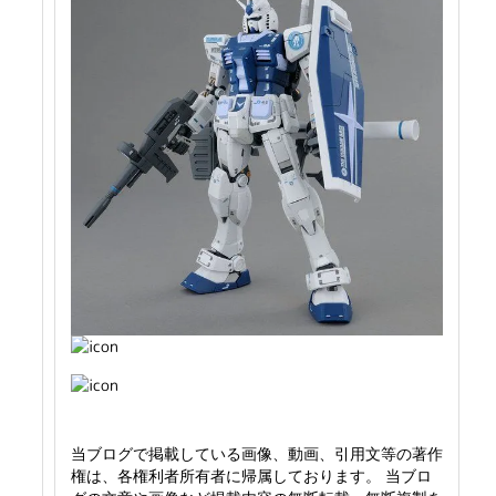
当ブログで掲載している画像、動画、引用文等の著作
権は、各権利者所有者に帰属しております。 当ブロ