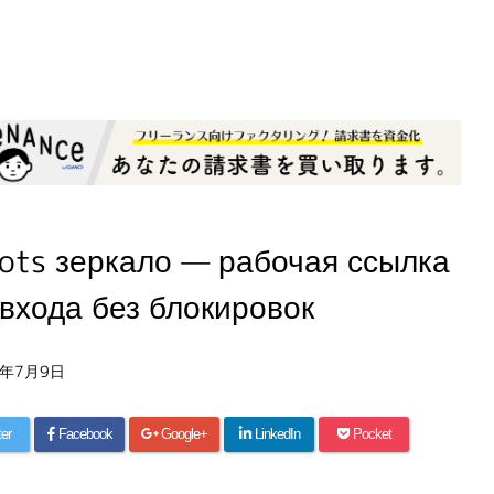
lots зеркало — рабочая ссылка
 входа без блокировок
6年7月9日
ter
Facebook
Google+
LinkedIn
Pocket