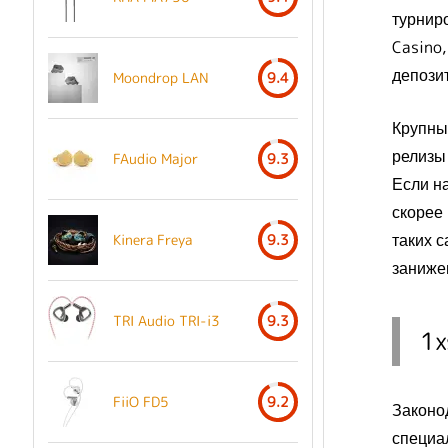
турнир
Casino,
депозит
Moondrop LAN
9.4
Крупны
релизы
FAudio Major
9.3
Если н
скорее 
таких 
Kinera Freya
9.3
заниже
TRI Audio TRI-i3
9.3
1x
FiiO FD5
9.2
Законо
специа