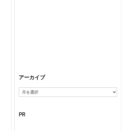
アーカイブ
ア
ー
カ
イ
ブ
PR