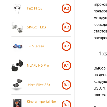
игроко
FiiO FH5s
9.2
пользо
междун
юрисди
SIMGOT EK3
9.2
старто
распро
Tri Starsea
9.2
1xs
NUARL N6 Pro
9.1
Выбор з
на ден
каждую
Jabra Elite 85t
9.1
USD, 1
платеж
Kinera Imperial Nor
9.1