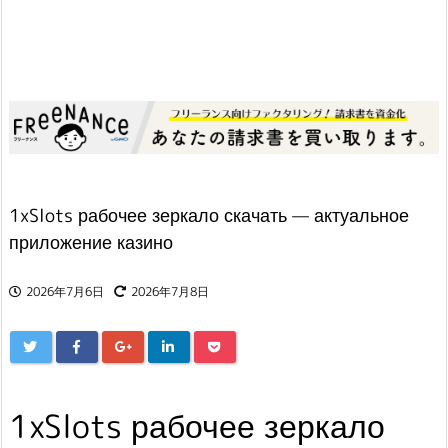
1xSlots рабочее зеркало скачать — актуальное
приложение казино
2026年7月6日
2026年7月8日
1xSlots рабочее зеркало