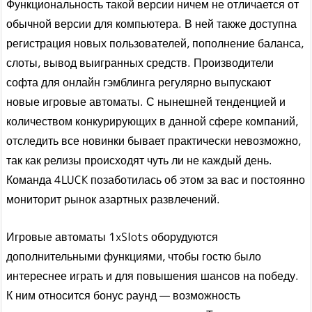
Функциональность такой версии ничем не отличается от
обычной версии для компьютера. В ней также доступна
регистрация новых пользователей, пополнение баланса,
слоты, вывод выигранных средств. Производители
софта для онлайн гэмблинга регулярно выпускают
новые игровые автоматы. С нынешней тенденцией и
количеством конкурирующих в данной сфере компаний,
отследить все новинки бывает практически невозможно,
так как релизы происходят чуть ли не каждый день.
Команда 4LUCK позаботилась об этом за вас и постоянно
мониторит рынок азартных развлечений.
Игровые автоматы 1xSlots оборудуются
дополнительными функциями, чтобы гостю было
интереснее играть и для повышения шансов на победу.
К ним относится бонус раунд — возможность