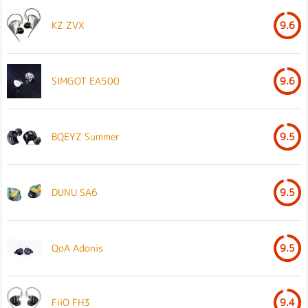
KZ ZVX
9.6
SIMGOT EA500
9.6
BQEYZ Summer
9.5
DUNU SA6
9.5
QoA Adonis
9.5
FiiO FH3
9.4