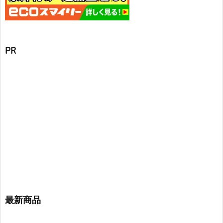
PR
最新商品