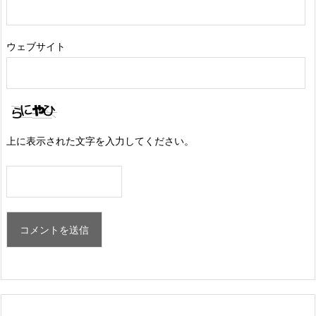
ウェブサイト
上に表示された文字を入力してください。