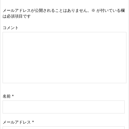
メールアドレスが公開されることはありません。
※
が付いている欄
は必須項目です
コメント
名前
*
メールアドレス
*