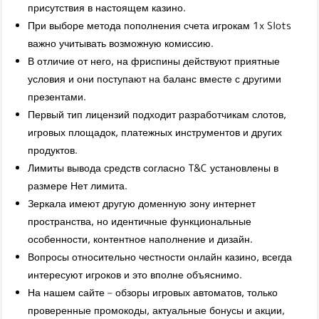
присутствия в настоящем казино.
При выборе метода пополнения счета игрокам 1x Slots
важно учитывать возможную комиссию.
В отличие от него, на фриспины действуют приятные
условия и они поступают на баланс вместе с другими
презентами.
Первый тип лицензий подходит разработчикам слотов,
игровых площадок, платежных инструментов и других
продуктов.
Лимиты вывода средств согласно T&C установлены в
размере Нет лимита.
Зеркала имеют другую доменную зону интернет
пространства, но идентичные функциональные
особенности, контентное наполнение и дизайн.
Вопросы относительно честности онлайн казино, всегда
интересуют игроков и это вполне объяснимо.
На нашем сайте – обзоры игровых автоматов, только
проверенные промокоды, актуальные бонусы и акции,