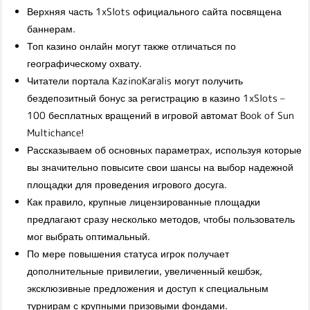
Верхняя часть 1xSlots официального сайта посвящена
баннерам.
Топ казино онлайн могут также отличаться по
географическому охвату.
Читатели портала KazinoKaralis могут получить
бездепозитный бонус за регистрацию в казино 1xSlots –
100 бесплатных вращений в игровой автомат Book of Sun
Multichance!
Рассказываем об основных параметрах, используя которые
вы значительно повысите свои шансы на выбор надежной
площадки для проведения игрового досуга.
Как правило, крупные лицензированные площадки
предлагают сразу несколько методов, чтобы пользователь
мог выбрать оптимальный.
По мере повышения статуса игрок получает
дополнительные привилегии, увеличенный кешбэк,
эксклюзивные предложения и доступ к специальным
турнирам с крупными призовыми фондами.