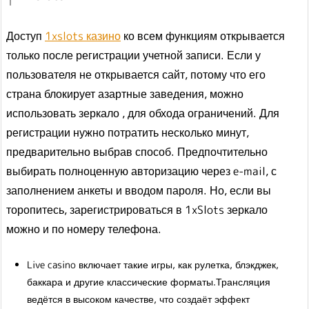
Доступ
1xslots казино
ко всем функциям открывается
только после регистрации учетной записи. Если у
пользователя не открывается сайт, потому что его
страна блокирует азартные заведения, можно
использовать зеркало , для обхода ограничений. Для
регистрации нужно потратить несколько минут,
предварительно выбрав способ. Предпочтительно
выбирать полноценную авторизацию через e-mail, с
заполнением анкеты и вводом пароля. Но, если вы
торопитесь, зарегистрироваться в 1xSlots зеркало
можно и по номеру телефона.
Live casino включает такие игры, как рулетка, блэкджек,
баккара и другие классические форматы.Трансляция
ведётся в высоком качестве, что создаёт эффект