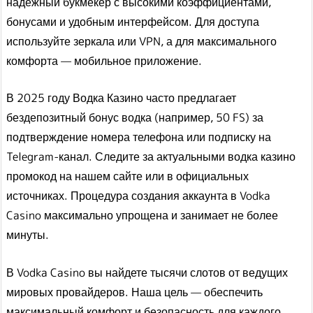
надежный букмекер с высокими коэффициентами,
бонусами и удобным интерфейсом. Для доступа
используйте зеркала или VPN, а для максимального
комфорта — мобильное приложение.
В 2025 году Водка Казино часто предлагает
бездепозитный бонус водка (например, 50 FS) за
подтверждение номера телефона или подписку на
Telegram-канал. Следите за актуальными водка казино
промокод на нашем сайте или в официальных
источниках. Процедура создания аккаунта в Vodka
Casino максимально упрощена и занимает не более
минуты.
В Vodka Casino вы найдете тысячи слотов от ведущих
мировых провайдеров. Наша цель — обеспечить
максимальный комфорт и безопасность для каждого