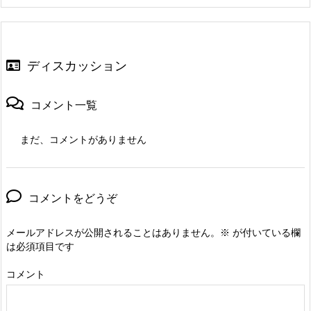
ディスカッション
コメント一覧
まだ、コメントがありません
コメントをどうぞ
メールアドレスが公開されることはありません。
※
が付いている欄
は必須項目です
コメント