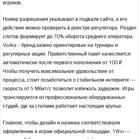
игроков.
Номер разрешения указывают в подвале сайта, а его
действие можно проверить в реестре регулятора. Раздел
слотов формирует до 70% оборота среднего оператора.
Vodka – бренд казино ориентирован на турниры и
регулярные акции. Приветственный пакет начисляется
автоматически после первого пополнения от 100 ₽.
Чтобы получить максимальное удовольствие от
процесса, стоит позаботиться о стабильном интернете —
скорость от 5 Мбит/с позволит избежать задержек. Игры
транслируются из профессионально оборудованных
студий, где за столами работают настоящие крупье.
Главное, чтобы дизайн и начинка соответствовали
оформлению и играм официальной площадки. 1Win —