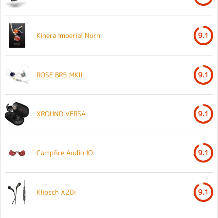
Kinera Imperial Norn
9.1
ROSE BR5 MKII
9.1
XROUND VERSA
9.1
Campfire Audio IO
9.1
Klipsch X20i
9.1