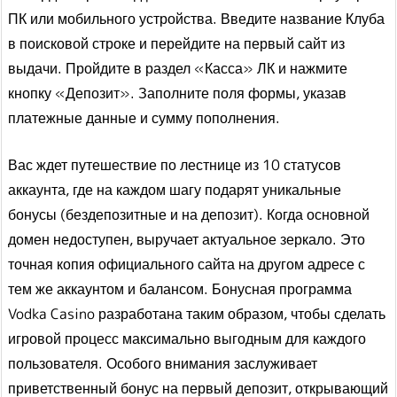
ПК или мобильного устройства. Введите название Клуба
в поисковой строке и перейдите на первый сайт из
выдачи. Пройдите в раздел «Касса» ЛК и нажмите
кнопку «Депозит». Заполните поля формы, указав
платежные данные и сумму пополнения.
Вас ждет путешествие по лестнице из 10 статусов
аккаунта, где на каждом шагу подарят уникальные
бонусы (бездепозитные и на депозит). Когда основной
домен недоступен, выручает актуальное зеркало. Это
точная копия официального сайта на другом адресе с
тем же аккаунтом и балансом. Бонусная программа
Vodka Casino разработана таким образом, чтобы сделать
игровой процесс максимально выгодным для каждого
пользователя. Особого внимания заслуживает
приветственный бонус на первый депозит, открывающий