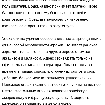
пользователя. Водка казино принимает платежи через
банковские карты, систему быстрых платежей и
криптовалюту. Средства зачисляются мгновенно,
комиссия со стороны казино отсутствует.
Vodka Casino уделяет особое внимание защите данных и
финансовой безопасности игроков. Помогает рабочее
зеркало – точная копия на другом адресе с тем же
аккаунтом и балансом. Адрес стоит брать только из
официальных каналов оператора. Лимит ставки во
время отыгрыша, список исключенных слотов и срок
действия бонуса меняют реальную ценность акции.
Надёжное онлайн казино выносит эти пункты на видное
место. Настольные игры включают европейскую,
американскую и французскую рулетку, блэкджек в
нескольких вариациях, баккару и покер.