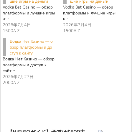
шие игры на деньги
шие игры на деньги
Vodka Bet Casino — обзор
Vodka Bet Casino — обзор
платформы и лучшие игры
платформы и лучшие игры
н…
н…
2026年7月4日
2026年7月4日
1500A Z
1500A Z
Водка Нет Казино — о
бзор платформы и до
ступ к сайту
Водка Нет Казино — обзор
платформы и доступ к
сайт…
2026年7月27日
2000A Z