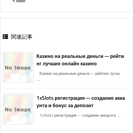
関連記事
Казино на реальные деньги — рейти
нг лучших онлайн казино
Казино на реальные деньги — рейтинг лучш
...
1xSlots регистрация — создание акка
унта и бонус за депозит
1xSlots регистрация — создание аккаунта ...