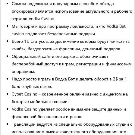
Самым надежным и популярным способом обхода
блокировки является использование актуального и рабочего
зеркала Vodka Casino.
Мы говорили про программу лояльности, и что Vodka Bet
casino подливает бездепозитные подарки.
Всего 10 статусов, за достижение которых будут начислять
кэшбэк, бездепозитные фриспины, денежный подарок.
Официальный сайт и его зеркала обеспечивают
бесперебойный доступ к играм, регистрации и финансовым
операциям.
Надо просто играть в Водка Бэт и делать оборот в 2$ за 1
балл клубных очков.
Cybet Casino – современное онлайн казино с акцентом на
быстрые мобильные сессии.
Vodka Casino уделяет особое внимание защите данных и
финансовой безопасности игроков.
Трансляции ведутся из специально оборудованных студий с
использованием высококачественного оборудования, что