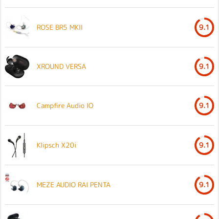
ROSE BR5 MKII
9.1
XROUND VERSA
9.1
Campfire Audio IO
9.1
Klipsch X20i
9.1
MEZE AUDIO RAI PENTA
9.1