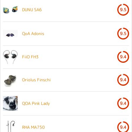
DUNU SA6
9.5
QoA Adonis
9.5
FiiO FH3
9.4
Oriolus Finschi
9.4
QOA Pink Lady
9.4
RHA MA750
9.4