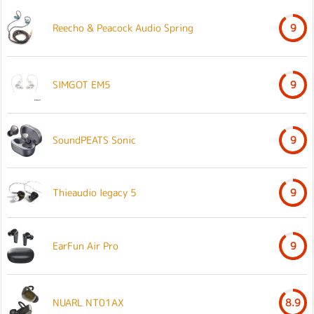
Reecho & Peacock Audio Spring
9
SIMGOT EM5
9
SoundPEATS Sonic
9
Thieaudio legacy 5
9
EarFun Air Pro
9
NUARL NT01AX
8.9