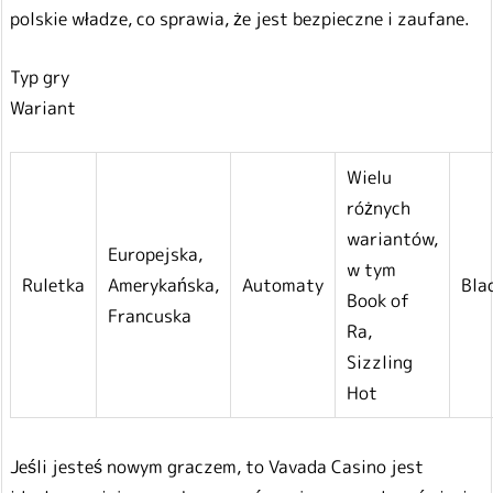
polskie władze, co sprawia, że jest bezpieczne i zaufane.
Typ gry
Wariant
Wielu
różnych
wariantów,
Europejska,
w tym
Ruletka
Amerykańska,
Automaty
Bla
Book of
Francuska
Ra,
Sizzling
Hot
Jeśli jesteś nowym graczem, to Vavada Casino jest