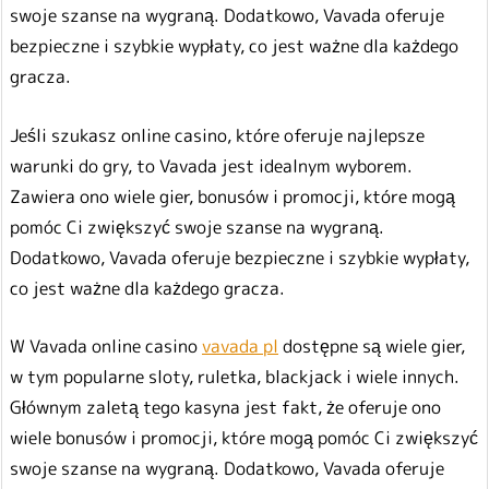
swoje szanse na wygraną. Dodatkowo, Vavada oferuje
bezpieczne i szybkie wypłaty, co jest ważne dla każdego
gracza.
Jeśli szukasz online casino, które oferuje najlepsze
warunki do gry, to Vavada jest idealnym wyborem.
Zawiera ono wiele gier, bonusów i promocji, które mogą
pomóc Ci zwiększyć swoje szanse na wygraną.
Dodatkowo, Vavada oferuje bezpieczne i szybkie wypłaty,
co jest ważne dla każdego gracza.
W Vavada online casino
vavada pl
dostępne są wiele gier,
w tym popularne sloty, ruletka, blackjack i wiele innych.
Głównym zaletą tego kasyna jest fakt, że oferuje ono
wiele bonusów i promocji, które mogą pomóc Ci zwiększyć
swoje szanse na wygraną. Dodatkowo, Vavada oferuje