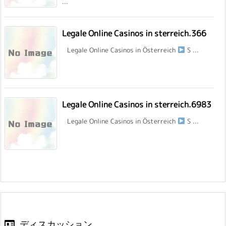
...
Legale Online Casinos in sterreich.366
Legale Online Casinos in Österreich
S ...
Legale Online Casinos in sterreich.6983
Legale Online Casinos in Österreich
S ...
ディスカッション