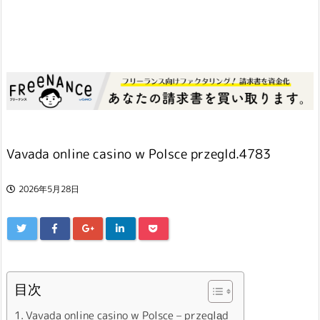
Vavada online casino w Polsce przegld.4783
2026年5月28日
目次
Vavada online casino w Polsce – przegląd