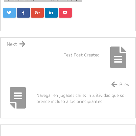
Next
Test Post Created
Prev
Navegar en jugabet chile: intuitividad que sor
prende incluso a los principiantes