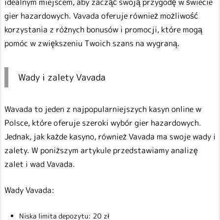
idealnym miejscem, aby zacząć swoją przygodę w świecie
gier hazardowych. Vavada oferuje również możliwość
korzystania z różnych bonusów i promocji, które mogą
pomóc w zwiększeniu Twoich szans na wygraną.
Wady i zalety Vavada
Wavada to jeden z najpopularniejszych kasyn online w
Polsce, które oferuje szeroki wybór gier hazardowych.
Jednak, jak każde kasyno, również Vavada ma swoje wady i
zalety. W poniższym artykule przedstawiamy analizę
zalet i wad Vavada.
Wady Vavada:
Niska limita depozytu: 20 zł