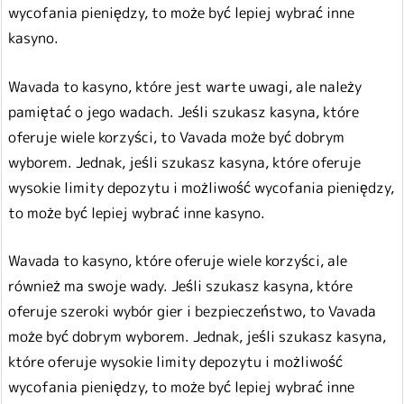
wycofania pieniędzy, to może być lepiej wybrać inne
kasyno.
Wavada to kasyno, które jest warte uwagi, ale należy
pamiętać o jego wadach. Jeśli szukasz kasyna, które
oferuje wiele korzyści, to Vavada może być dobrym
wyborem. Jednak, jeśli szukasz kasyna, które oferuje
wysokie limity depozytu i możliwość wycofania pieniędzy,
to może być lepiej wybrać inne kasyno.
Wavada to kasyno, które oferuje wiele korzyści, ale
również ma swoje wady. Jeśli szukasz kasyna, które
oferuje szeroki wybór gier i bezpieczeństwo, to Vavada
może być dobrym wyborem. Jednak, jeśli szukasz kasyna,
które oferuje wysokie limity depozytu i możliwość
wycofania pieniędzy, to może być lepiej wybrać inne