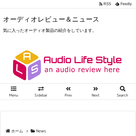
RSS
Feedly
オーディオレビュー＆ニュース
気に入ったオーディオ製品の紹介をしています。
Menu
Sidebar
Prev
Next
Search
ホーム
>
News