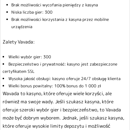
Brak możliwości wycofania pieniędzy z kasyna
Niska liczba gier: 300
Brak możliwości korzystania z kasyna przez mobilne
urządzenia
Zalety Vavada:
Wielki wybór gier: 300
Bezpieczeństwo i prywatność: kasyno jest zabezpieczone
certyfikatem SSL
Wysoka jakość obsługi: kasyno oferuje 24/7 obsługę klienta
Wielki bonus powitalny: 100% bonus do 1 000 zł
Wavada to kasyno, które oferuje wiele korzyści, ale
również ma swoje wady. Jeśli szukasz kasyna, które
oferuje szeroki wybór gier i bezpieczeństwo, to Vavada
może być dobrym wyborem. Jednak, jeśli szukasz kasyna,
które oferuje wysokie limity depozytu i możliwość