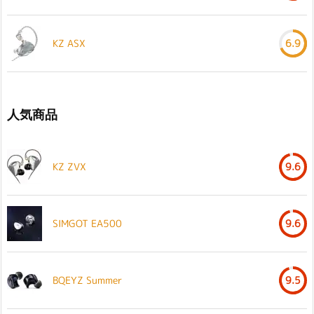
KZ ASX
6.9
人気商品
KZ ZVX
9.6
SIMGOT EA500
9.6
BQEYZ Summer
9.5