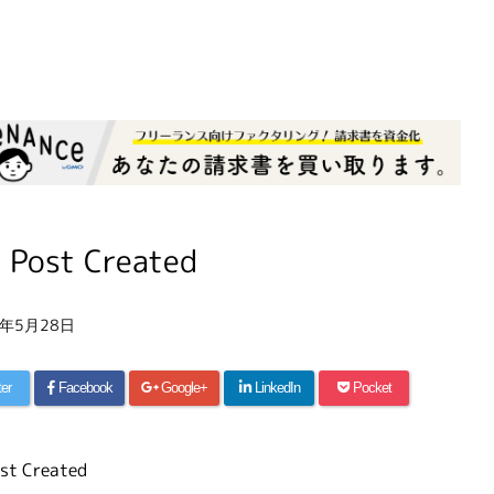
 Post Created
6年5月28日
ter
Facebook
Google+
LinkedIn
Pocket
st Created