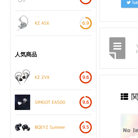
Twit
KZ ASX
6.9
人気商品
KZ ZVX
9.6
SIMGOT EA500
9.6
BQEYZ Summer
9.5