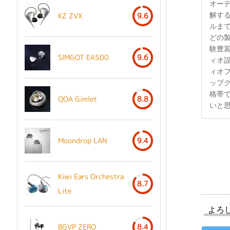
オーデ
解する
KZ ZVX
9.6
ルまで
どの
験豊
SIMGOT EA500
9.6
ィオ
ィオ
ップ
格帯
QOA Gimlet
8.8
いと
Moondrop LAN
9.4
Kiwi Ears Orchestra
8.7
Lite
よろ
BGVP ZERO
8.4