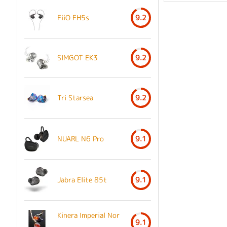
FiiO FH5s
9.2
SIMGOT EK3
9.2
Tri Starsea
9.2
NUARL N6 Pro
9.1
Jabra Elite 85t
9.1
Kinera Imperial Nor
9.1