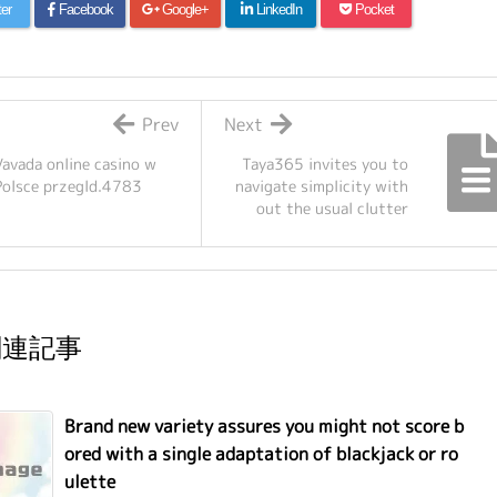
ter
Facebook
Google+
LinkedIn
Pocket
Prev
Next
Vavada online casino w
Taya365 invites you to
Polsce przegld.4783
navigate simplicity with
out the usual clutter
関連記事
Brand new variety assures you might not score b
ored with a single adaptation of blackjack or ro
ulette