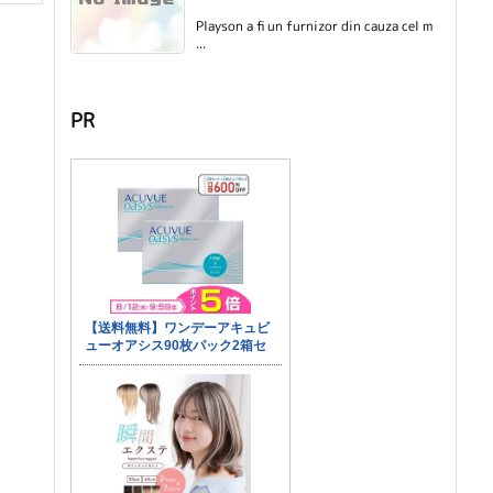
Playson a fi un furnizor din cauza cel m
...
PR