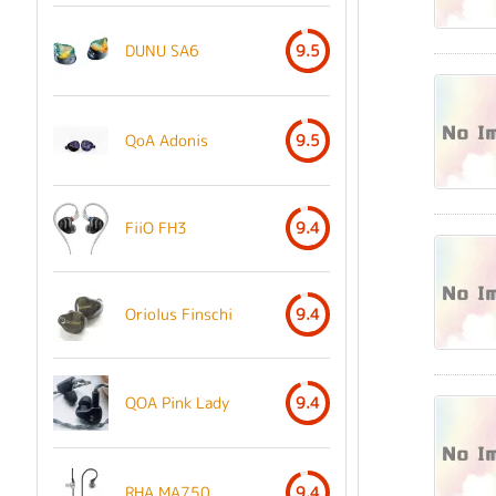
DUNU SA6
9.5
QoA Adonis
9.5
FiiO FH3
9.4
Oriolus Finschi
9.4
QOA Pink Lady
9.4
RHA MA750
9.4