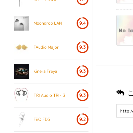
Moondrop LAN
9.4
FAudio Major
9.3
Kinera Freya
9.3
TRI Audio TRI-i3
9.3
FiiO FD5
9.2