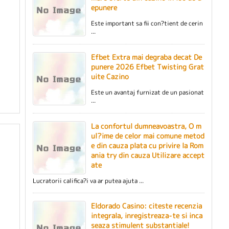
epunere
Este important sa fii con?tient de cerin
...
Efbet Extra mai degraba decat De
punere 2026 Efbet Twisting Grat
uite Cazino
Este un avantaj furnizat de un pasionat
...
La confortul dumneavoastra, O m
ul?ime de celor mai comune metod
e din cauza plata cu privire la Rom
ania try din cauza Utilizare accept
ate
Lucratorii califica?i va ar putea ajuta ...
Eldorado Casino: citeste recenzia
integrala, inregistreaza-te si inca
seaza stimulent substantiale!