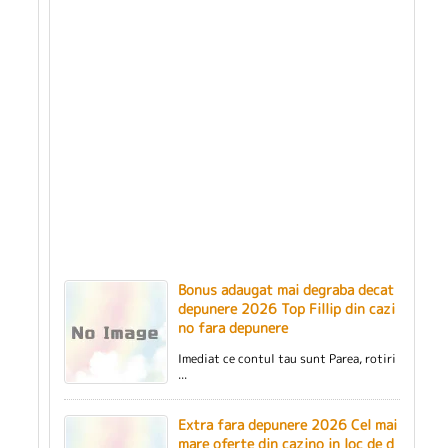
Bonus adaugat mai degraba decat
depunere 2026 Top Fillip din cazi
no fara depunere
Imediat ce contul tau sunt Parea, rotiri
...
Extra fara depunere 2026 Cel mai
mare oferte din cazino in loc de d