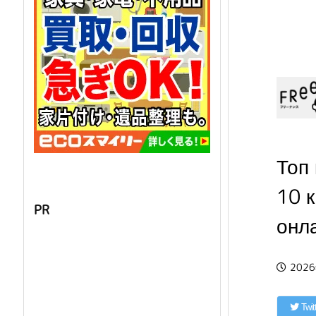
Топ
10 
PR
онл
202
Twit