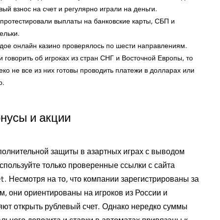
вый взнос на счет и регулярно играли на деньги.
протестировали выплаты на банковские карты, СБП и
ельки.
дое онлайн казино проверялось по шести направлениям.
и говорить об игроках из стран СНГ и Восточной Европы, то
еко не все из них готовы проводить платежи в долларах или
о.
нусы и акции
полнительной защиты в азартных играх с выводом
используйте только проверенные ссылки с сайта
t. Несмотря на то, что компании зарегистрированы за
м, они ориентированы на игроков из России и
яют открыть рублевый счет. Однако нередко суммы