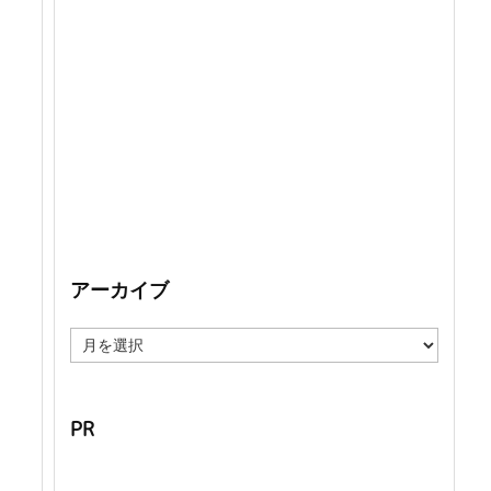
アーカイブ
ア
ー
カ
イ
ブ
PR