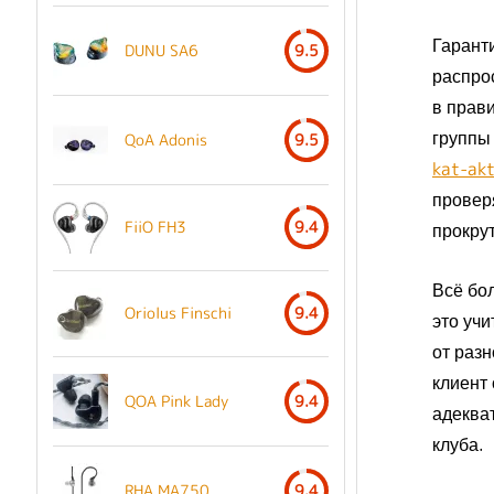
Гарант
DUNU SA6
9.5
распро
в прав
группы
QoA Adonis
9.5
kat-akt
провер
FiiO FH3
9.4
прокру
Всё бо
Oriolus Finschi
9.4
это уч
от раз
клиент
QOA Pink Lady
9.4
адеква
клуба.
RHA MA750
9.4