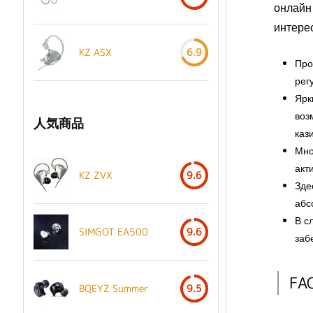
онлайн
интере
KZ ASX
6.9
Про
рег
Ярк
воз
人気商品
каз
Мно
акт
KZ ZVX
9.6
Зде
абс
В с
SIMGOT EA500
9.6
заб
FA
BQEYZ Summer
9.5