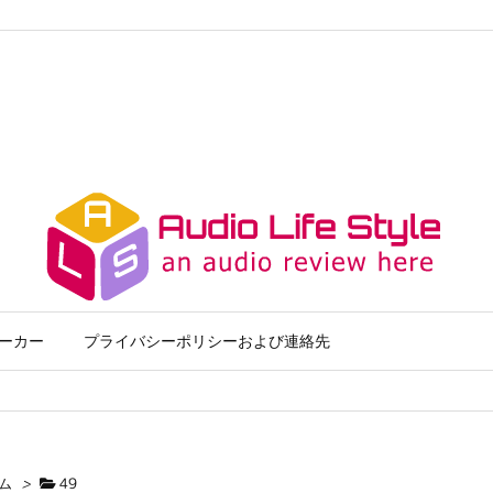
ーカー
プライバシーポリシーおよび連絡先
ム
>
49