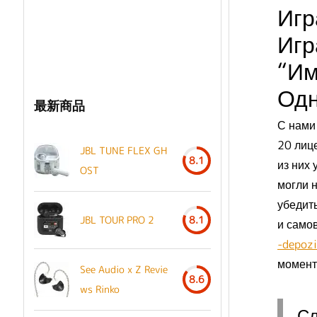
Игр
Игр
“Им
Одн
最新商品
С нами
20 лиц
JBL TUNE FLEX GH
8.1
из них 
OST
могли 
убедит
JBL TOUR PRO 2
8.1
и само
-depoz
момент
See Audio x Z Revie
8.6
ws Rinko
Сл