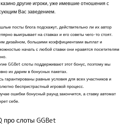
 казино другие игроки, уже имевшие отношения с
сующим Вас заведением.
шлые посты блога подскажут, действительно ли их автор
улярно выигрывает на ставках и его советы чего-то стоят.
им дизайном, большими коэффициентами выплат и
можностью начать с любой ставки они нравятся посетителям
ино.
гие GGBet слоты поддерживают этот бонус, поэтому мы
ивно их дарим в бонусных пакетах.
сь гарантированы равные условия для всех участников и
олютно беспристрастный игровой процесс.
лучае ошибки бонусный раунд закончится, а ставку автомат
ерет себе.
Q про слоты GGBet