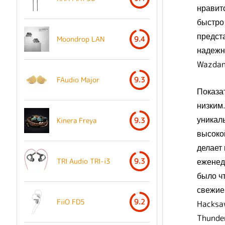
нравитс
быстро
предст
Moondrop LAN
9.4
надежн
Wazdan,
FAudio Major
9.3
Показа
низким
уникал
Kinera Freya
9.3
высоко
делает
еженед
TRI Audio TRI-i3
9.3
было ч
свежие
FiiO FD5
9.2
Hacksaw
Thunder