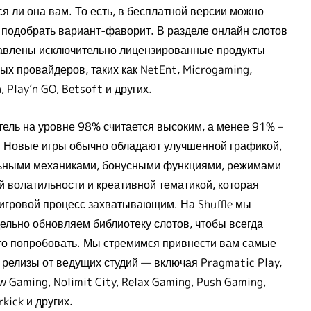
я ли она вам. То есть, в бесплатной версии можно
 подобрать вариант-фаворит. В разделе онлайн слотов
авлены исключительно лицензированные продукты
ых провайдеров, таких как NetEnt, Microgaming,
 Play’n GO, Betsoft и других.
тель на уровне 98% считается высоким, а менее 91% –
. Новые игры обычно обладают улучшенной графикой,
ьными механиками, бонусными функциями, режимами
й волатильности и креативной тематикой, которая
 игровой процесс захватывающим. На Shuffle мы
ельно обновляем библиотеку слотов, чтобы всегда
то попробовать. Мы стремимся привнести вам самые
 релизы от ведущих студий — включая Pragmatic Play,
 Gaming, Nolimit City, Relax Gaming, Push Gaming,
kick и других.