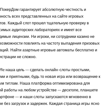
 ПокерДом гарантирует абсолютную честность и
чность всех представленных на сайте игровых
тов. Каждый слот прошел тщательную проверку в
симых аудиторских лабораториях и имеет все
имые лицензии. Ни игроки, ни сотрудники казино не
возможности повлиять на частоту выпадения призовых
аций. Найти азартные игровые автоматы бесплатно и
истрации не сложно.
ffle наша цель — сделать онлайн-слоты простыми,
ми и приятными, будь то новая игра или возвращение к
м титлам. Наша платформа оптимизирована для
ой работы на любом устройстве — десктопе, планшете
артфоне — и наши слоты запускаются мгновенно в
е без загрузок и задержек. Каждая страница игры ясно