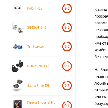
FiiO FH5s
9.2
Казино
прозра
автома
SIMGOT EK3
9.2
незави
необход
имеют 
Tri Starsea
9.2
комбин
без рег
NUARL N6 Pro
9.1
На Shu
плавны
любимы
Jabra Elite 85t
9.1
отличн
или см
Kinera Imperial Nor
браузер
9.1