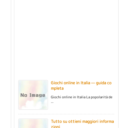
Giochi online in Italia — guida co
mpleta
Giochi online in Italia La popolarità de
...
Tutto su ottieni maggiori informa
zioni