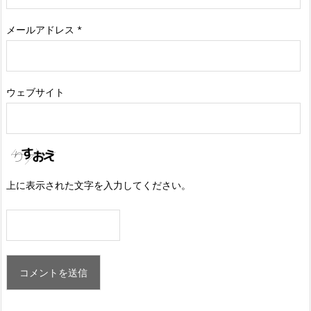
メールアドレス
*
ウェブサイト
上に表示された文字を入力してください。