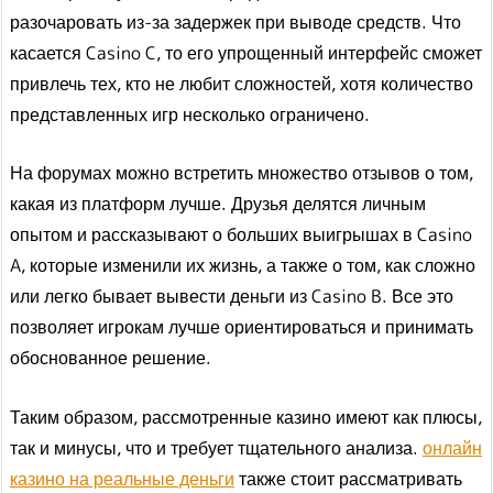
разочаровать из-за задержек при выводе средств. Что
касается Casino C, то его упрощенный интерфейс сможет
привлечь тех, кто не любит сложностей, хотя количество
представленных игр несколько ограничено.
На форумах можно встретить множество отзывов о том,
какая из платформ лучше. Друзья делятся личным
опытом и рассказывают о больших выигрышах в Casino
A, которые изменили их жизнь, а также о том, как сложно
или легко бывает вывести деньги из Casino B. Все это
позволяет игрокам лучше ориентироваться и принимать
обоснованное решение.
Таким образом, рассмотренные казино имеют как плюсы,
так и минусы, что и требует тщательного анализа.
онлайн
казино на реальные деньги
также стоит рассматривать