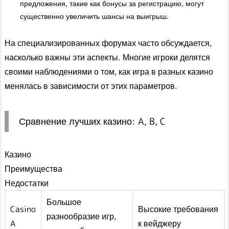
предложения, такие как бонусы за регистрацию, могут
существенно увеличить шансы на выигрыш.
На специализированных форумах часто обсуждается,
насколько важны эти аспекты. Многие игроки делятся
своими наблюдениями о том, как игра в разных казино
менялась в зависимости от этих параметров.
Сравнение лучших казино: A, B, C
Казино
Преимущества
Недостатки
Большое
Casino
Высокие требования
разнообразие игр,
A
к вейджеру