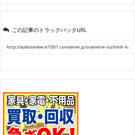
この記事のトラックバックURL