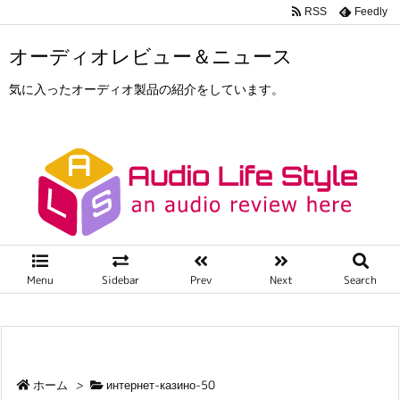
RSS
Feedly
オーディオレビュー＆ニュース
気に入ったオーディオ製品の紹介をしています。
Menu
Sidebar
Prev
Next
Search
ホーム
>
интернет-казино-50