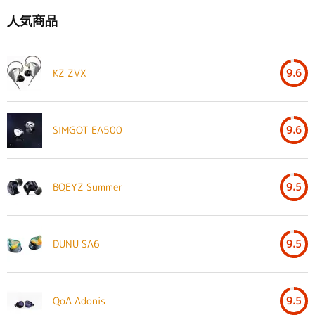
人気商品
KZ ZVX
9.6
SIMGOT EA500
9.6
BQEYZ Summer
9.5
DUNU SA6
9.5
QoA Adonis
9.5