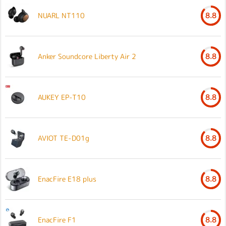
NUARL NT110
8.8
Anker Soundcore Liberty Air 2
8.8
AUKEY EP-T10
8.8
AVIOT TE-D01g
8.8
EnacFire E18 plus
8.8
EnacFire F1
8.8